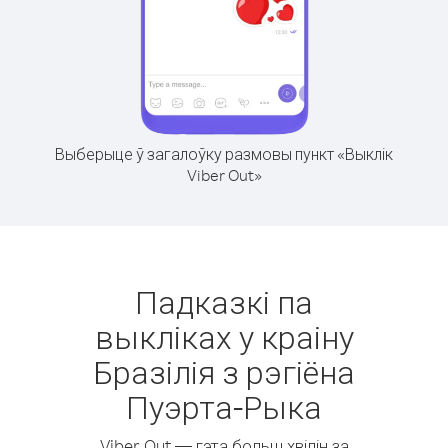
Выберыце ў загалоўку размовы пункт «Выклік
Viber Out»
Падказкі па
выкліках у краіну
Бразілія з рэгіёна
Пуэрта-Рыка
Viber Out — гэта больш хвілін за