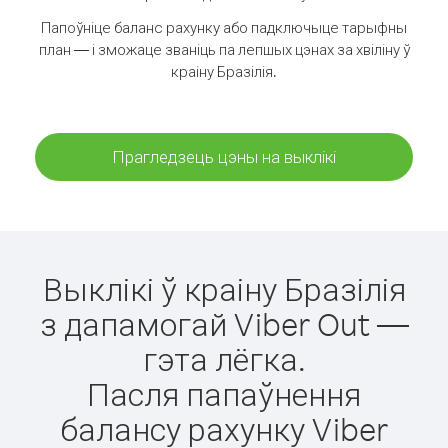
Папоўніце баланс рахунку або падключыце тарыфны
план — і зможаце званіць па лепшых цэнах за хвіліну ў
краіну Бразілія.
Прагледзець цэны на выклікі
Выклікі ў краіну Бразілія
з дапамогай Viber Out —
гэта лёгка.
Пасля папаўнення
балансу рахунку Viber