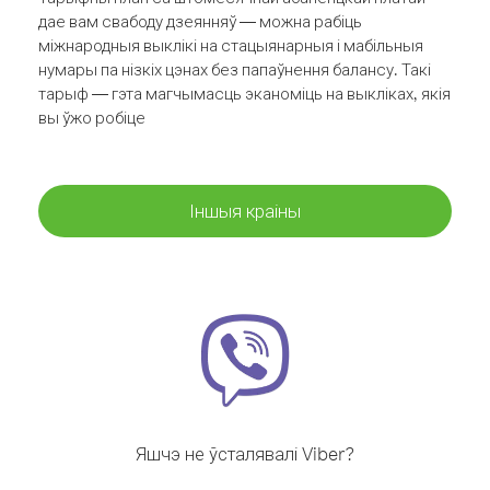
дае вам свабоду дзеянняў — можна рабіць
міжнародныя выклікі на стацыянарныя і мабільныя
нумары па нізкіх цэнах без папаўнення балансу. Такі
тарыф — гэта магчымасць эканоміць на выкліках, якія
вы ўжо робіце
Іншыя краіны
Яшчэ не ўсталявалі Viber?