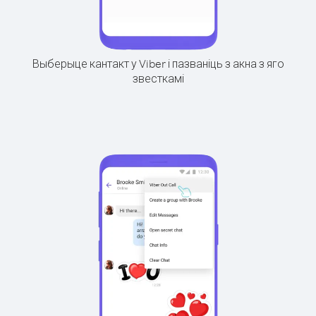
Выберыце кантакт у Viber і пазваніць з акна з яго
звесткамі