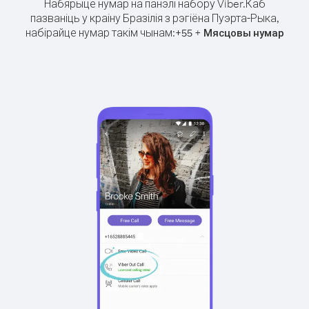
Набярыце нумар на панэлі набору Viber.
Каб
пазваніць у краіну Бразілія з рэгіёна Пуэрта-Рыка,
набірайце нумар такім чынам:
+
+
55
Мясцовы нумар