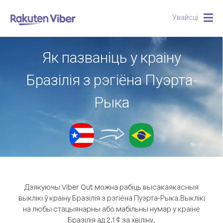
Увайсці
Togg
navig
Як пазваніць у краіну
Бразілія з рэгіёна Пуэрта-
Рыка
Дзякуючы Viber Out можна рабіць высакаякасныя
выклікі ў краіну Бразілія з рэгіёна Пуэрта-Рыка.
Выклікі
на любы стацыянарны або мабільны нумар у краіне
Бразілія ад 2.1 ¢ за хвіліну.