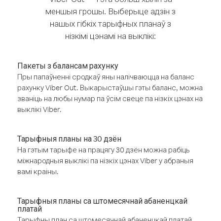
меншыя грошы. Выберыце адзін з
нашых гібкіх тарыфных планаў з
нізкімі цэнамі на выклікі:
Пакеты з балансам рахунку
Пры папаўненні сродкаў яны налічваюцца на баланс
рахунку Viber Out. Выкарыстаўшы гэты баланс, можна
званіць на любы нумар па ўсім свеце па нізкіх цэнах на
выклікі Viber.
Тарыфныя планы на 30 дзён
На гэтым тарыфе на працягу 30 дзён можна рабіць
міжнародныя выклікі па нізкіх цэнах Viber у абраныя
вамі краіны.
Тарыфныя планы са штомесячнай абаненцкай
платай
Тарыфны план са штомесячнай абаненцкай платай