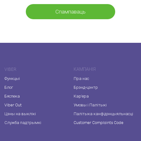
Спампаваць
VIBER
КАМПАНІЯ
Функцыі
Пра нас
Блог
Брэнд-цэнтр
Бяспека
Кар'ера
Viber Out
Умовы і Палітыкі
Цэны на выклікі
Палітыка канфідэнцыяльнасці
Служба падтрымкі
Customer Complaints Code