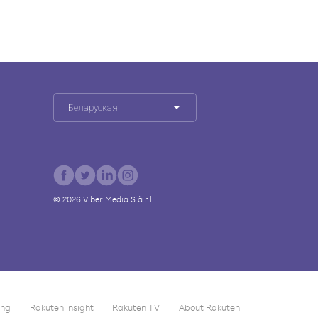
Беларуская
©
2026
Viber Media S.à r.l.
ing
Rakuten Insight
Rakuten TV
About Rakuten