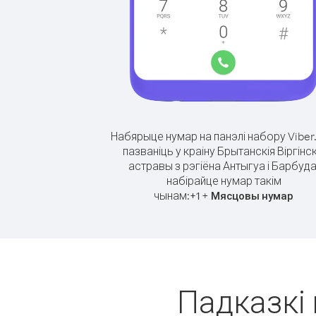
Набярыце нумар на панэлі набору Viber
пазваніць у краіну Брытанскія Віргінск
астравы з рэгіёна Антыгуа і Барбуда
набірайце нумар такім
чынам:
+
+
1
Мясцовы нумар
Падказкі 