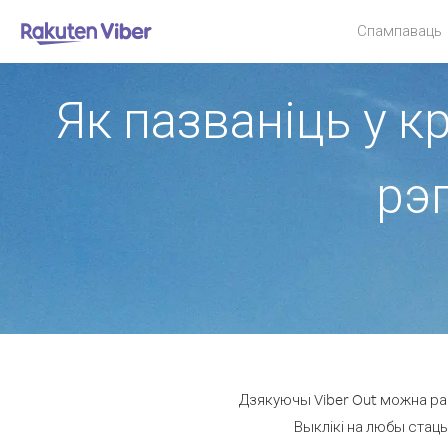
Спампаваць
Як пазваніць у к
рэг
Дзякуючы Viber Out можна рабі
Выклікі на любы стацы