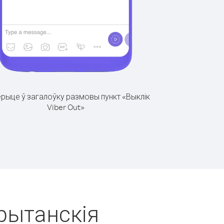
рыце ў загалоўку размовы пункт «Выклік
Viber Out»
Брытанскія