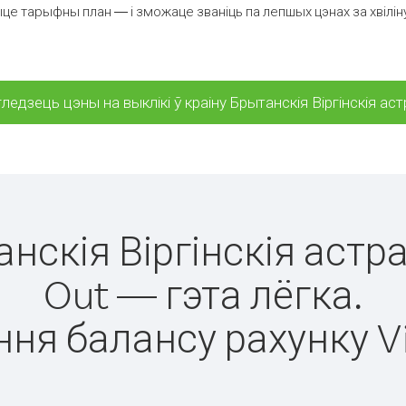
е тарыфны план — і зможаце званіць па лепшых цэнах за хвіліну 
ледзець цэны на выклікі ў краіну Брытанскія Віргінскія ас
анскія Віргінскія аст
Out — гэта лёгка.
ня балансу рахунку V