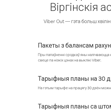
Віргінскія а
Viber Out — гэта больш хвіл
Пакеты з балансам раху
Пры папаўненні сродкаў яны налічваюцца н
свеце па нізкіх цэнах на выклікі Viber.
Тарыфныя планы на 30 д
На гэтым тарыфе на працягу 30 дзён можна 
Тарыфныя планы са штом