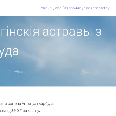
Увайсці
або
Стварэнне ўліковага запісу
гінскія астравы з
буда
ы з рэгіёна Антыгуа і Барбуда.
 ад 39.0 ¢ за хвіліну.