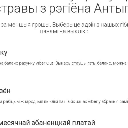
стравы з рэгіёна Анты
ін за меншыя грошы. Выберыце адзін з нашых гібк
цэнамі на выклікі:
нку
а баланс рахунку Viber Out. Выкарыстаўшы гэты баланс, можна 
зён
рабіць міжнародныя выклікі па нізкіх цэнах Viber у абраныя вамі
есячнай абаненцкай платай