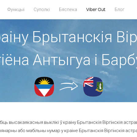
Функцыі
Суполкі
Бяспека
Viber Out
Блог
раіну Брытанскія Вір
іёна Антыгуа і Бар
ць высакаякасныя выклікі ў краіну Брытанскія Віргінскія астрав
янарны або мабільны нумар у краіне Брытанскія Віргінскія астравы