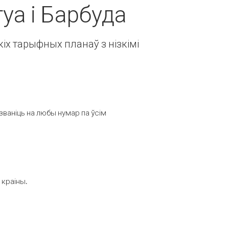
гуа і Барбуда
іх тарыфных планаў з нізкімі
званіць на любы нумар па ўсім
 краіны.