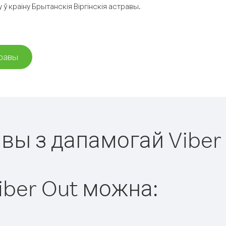
ў краіну Брытанскія Віргінскія астравы.
травы
равы з дапамогай Viber
iber Out можна: