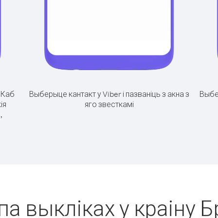
.
Каб
Выберыце кантакт у Viber і пазваніць з акна з
Выбе
ія
яго звесткамі
,
па выкліках у краіну 