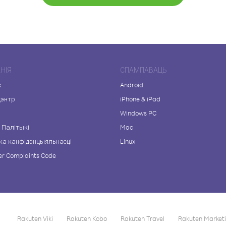
НІЯ
СПАМПАВАЦЬ
с
Android
цэнтр
iPhone & iPad
а
Windows PC
 Палітыкі
Mac
ка канфідэнцыяльнасці
Linux
r Complaints Code
Rakuten Viki
Rakuten Kobo
Rakuten Travel
Rakuten Market