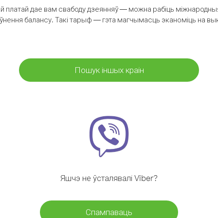
 платай дае вам свабоду дзеянняў — можна рабіць міжнародныя 
аўнення балансу. Такі тарыф — гэта магчымасць эканоміць на выкл
Пошук іншых краін
Яшчэ не ўсталявалі Viber?
Спампаваць