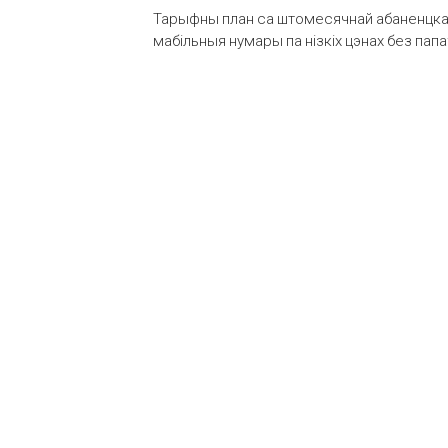
Тарыфны план са штомесячнай абаненцкай
мабільныя нумары па нізкіх цэнах без пап