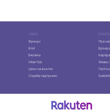
VIBER
КАМПА
Функцыі
Пра на
Блог
Брэнд-
Бяспека
Кар'ер
Viber Out
Умовы і
Цэны на выклікі
Паліты
Служба падтрымкі
Custome