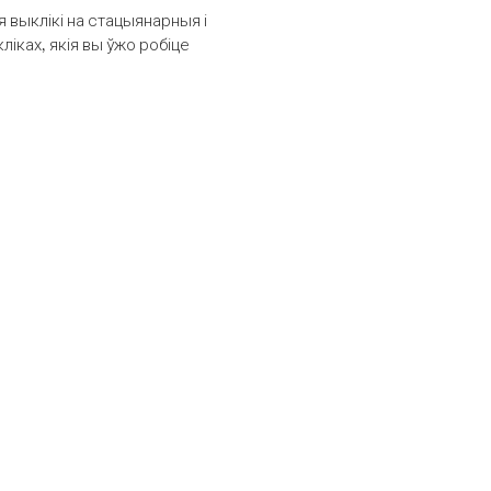
выклікі на стацыянарныя і
іках, якія вы ўжо робіце