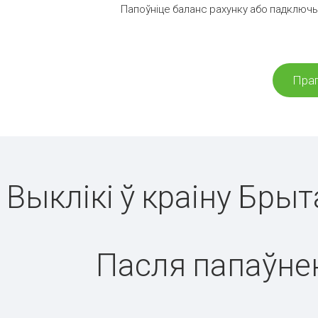
Папоўніце баланс рахунку або падключыц
Праг
Выклікі ў краіну Брыт
Пасля папаўнен