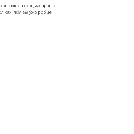
выклікі на стацыянарныя і
іках, якія вы ўжо робіце