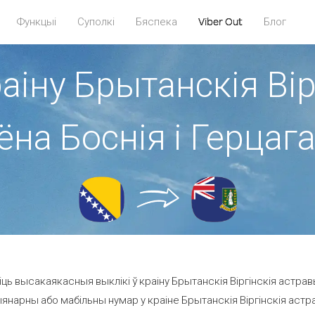
Функцыі
Суполкі
Бяспека
Viber Out
Блог
раіну Брытанскія Вір
ёна Боснія і Герцаг
ь высакаякасныя выклікі ў краіну Брытанскія Віргінскія астравы 
янарны або мабільны нумар у краіне Брытанскія Віргінскія астравы