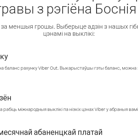
травы з рэгіёна Боснія
ін за меншыя грошы. Выберыце адзін з нашых гібк
цэнамі на выклікі:
нку
а баланс рахунку Viber Out. Выкарыстаўшы гэты баланс, можна 
зён
рабіць міжнародныя выклікі па нізкіх цэнах Viber у абраныя вамі
есячнай абаненцкай платай