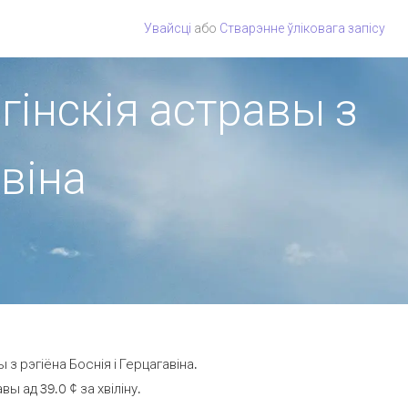
Увайсці
або
Стварэнне ўліковага запісу
гінскія астравы з
авіна
з рэгіёна Боснія і Герцагавіна.
 ад 39.0 ¢ за хвіліну.