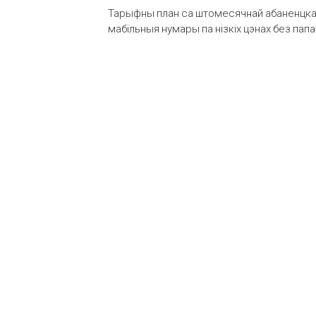
Тарыфны план са штомесячнай абаненцкай
мабільныя нумары па нізкіх цэнах без пап