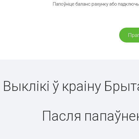
Папоўніце баланс рахунку або падключыц
Праг
Выклікі ў краіну Брыт
Пасля папаўнен