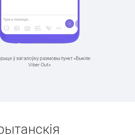
рыце ў загалоўку размовы пункт «Выклік
Viber Out»
Брытанскія