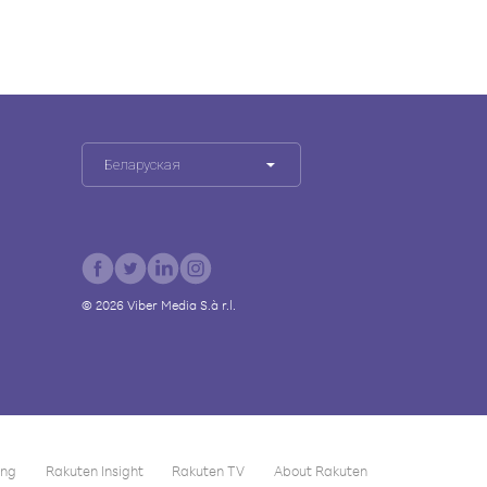
Беларуская
©
2026
Viber Media S.à r.l.
ing
Rakuten Insight
Rakuten TV
About Rakuten