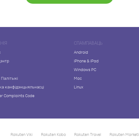
НІЯ
СПАМПАВАЦЬ
с
Android
цэнтр
iPhone & iPad
а
Windows PC
 Палітыкі
Mac
ка канфідэнцыяльнасці
Linux
r Complaints Code
Rakuten Viki
Rakuten Kobo
Rakuten Travel
Rakuten Market