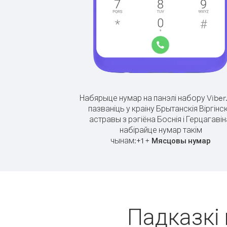
Набярыце нумар на панэлі набору Viber
пазваніць у краіну Брытанскія Віргінск
астравы з рэгіёна Боснія і Герцагавін
набірайце нумар такім
чынам:
+
+
1
Мясцовы нумар
Падказкі 