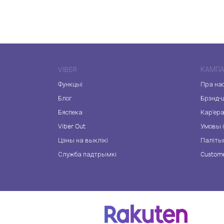
VIBER
КАМПА
Функцыі
Пра на
Блог
Брэнд-
Бяспека
Кар'ер
Viber Out
Умовы і
Цэны на выклікі
Паліты
Служба падтрымкі
Custome