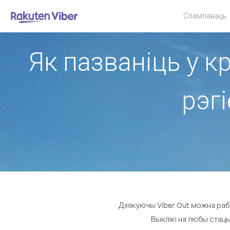
Спампаваць
Як пазваніць у к
рэгі
Дзякуючы Viber Out можна рабіц
Выклікі на любы стацы