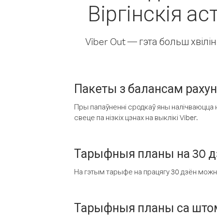
Віргінскія ас
Viber Out — гэта больш хвіл
Пакеты з балансам раху
Пры папаўненні сродкаў яны налічваюцца н
свеце па нізкіх цэнах на выклікі Viber.
Тарыфныя планы на 30 д
На гэтым тарыфе на працягу 30 дзён можна 
Тарыфныя планы са штом