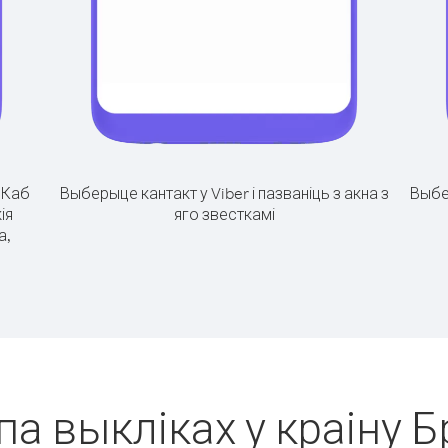
.
Каб
Выберыце кантакт у Viber і пазваніць з акна з
Выбе
ія
яго звесткамі
а,
па выкліках у краіну 