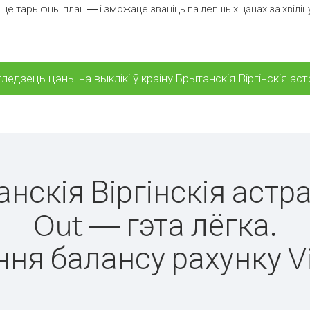
е тарыфны план — і зможаце званіць па лепшых цэнах за хвіліну 
ледзець цэны на выклікі ў краіну Брытанскія Віргінскія ас
анскія Віргінскія аст
Out — гэта лёгка.
ня балансу рахунку V