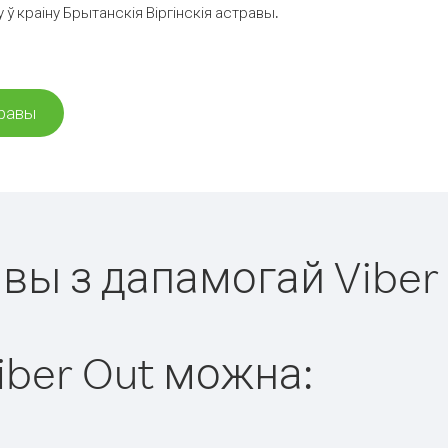
ў краіну Брытанскія Віргінскія астравы.
травы
равы з дапамогай Viber
iber Out можна: