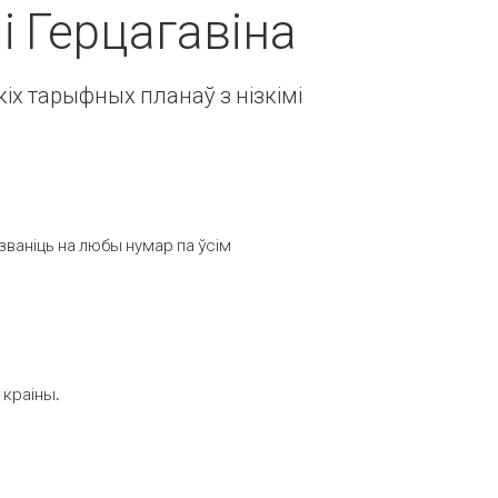
 і Герцагавіна
іх тарыфных планаў з нізкімі
званіць на любы нумар па ўсім
 краіны.