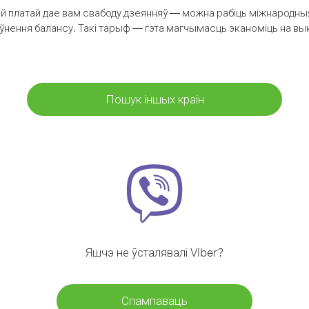
 платай дае вам свабоду дзеянняў — можна рабіць міжнародныя 
аўнення балансу. Такі тарыф — гэта магчымасць эканоміць на выкл
Пошук іншых краін
Яшчэ не ўсталявалі Viber?
Спампаваць