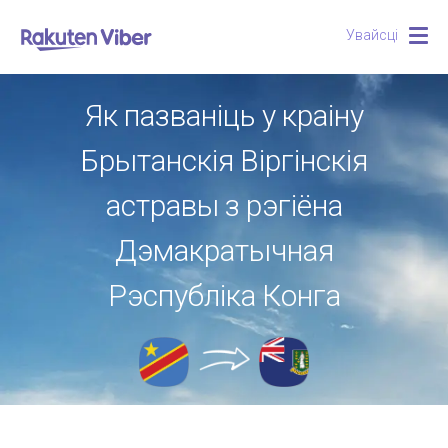
Увайсці
Togg
navig
Як пазваніць у краіну
Брытанскія Віргінскія
астравы з рэгіёна
Дэмакратычная
Рэспубліка Конга