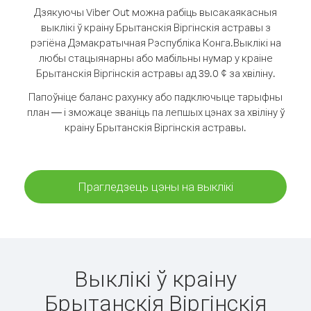
Дзякуючы Viber Out можна рабіць высакаякасныя
выклікі ў краіну Брытанскія Віргінскія астравы з
рэгіёна Дэмакратычная Рэспубліка Конга.
Выклікі на
любы стацыянарны або мабільны нумар у краіне
Брытанскія Віргінскія астравы ад 39.0 ¢ за хвіліну.
Папоўніце баланс рахунку або падключыце тарыфны
план — і зможаце званіць па лепшых цэнах за хвіліну ў
краіну Брытанскія Віргінскія астравы.
Прагледзець цэны на выклікі
Выклікі ў краіну
Брытанскія Віргінскія