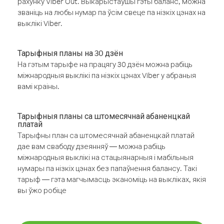
рахунку Viber Out. Выкарыстаўшы гэты баланс, можна
званіць на любы нумар па ўсім свеце па нізкіх цэнах на
выклікі Viber.
Тарыфныя планы на 30 дзён
На гэтым тарыфе на працягу 30 дзён можна рабіць
міжнародныя выклікі па нізкіх цэнах Viber у абраныя
вамі краіны.
Тарыфныя планы са штомесячнай абаненцкай
платай
Тарыфны план са штомесячнай абаненцкай платай
дае вам свабоду дзеянняў — можна рабіць
міжнародныя выклікі на стацыянарныя і мабільныя
нумары па нізкіх цэнах без папаўнення балансу. Такі
тарыф — гэта магчымасць эканоміць на выкліках, якія
вы ўжо робіце