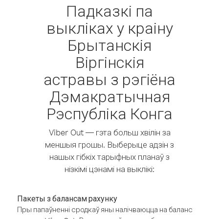
Падказкі па
выкліках у краіну
Брытанскія
Віргінскія
астравы з рэгіёна
Дэмакратычная
Рэспубліка Конга
Viber Out — гэта больш хвілін за
меншыя грошы. Выберыце адзін з
нашых гібкіх тарыфных планаў з
нізкімі цэнамі на выклікі:
Пакеты з балансам рахунку
Пры папаўненні сродкаў яны налічваюцца на баланс