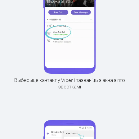
Выберыце кантакт у Viber і пазваніць з акна з яго
звесткамі