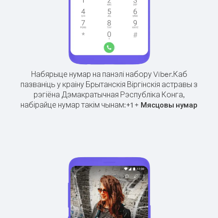
Набярыце нумар на панэлі набору Viber.
Каб
пазваніць у краіну Брытанскія Віргінскія астравы з
рэгіёна Дэмакратычная Рэспубліка Конга,
набірайце нумар такім чынам:
+
+
1
Мясцовы нумар