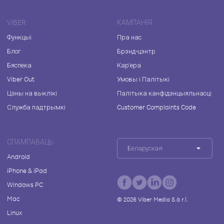
VIBER
КАМПАНІЯ
Функцыі
Пра нас
Блог
Брэнд-цэнтр
Бяспека
Кар'ера
Viber Out
Умовы і Палітыкі
Цэны на выклікі
Палітыка канфідэнцыяльнасці
Служба падтрымкі
Customer Complaints Code
СПАМПАВАЦЬ
Беларуская
Android
iPhone & iPad
Windows PC
Mac
©
2026
Viber Media S.à r.l.
Linux