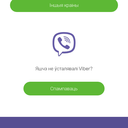
Іншыя краіны
Яшчэ не ўсталявалі Viber?
Спампаваць