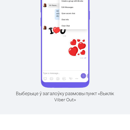
Выберыце ў загалоўку размовы пункт «Выклік
Viber Out»