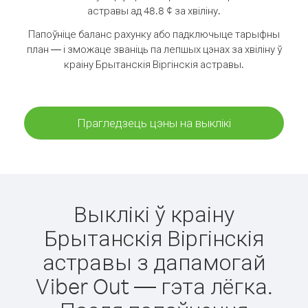
астравы ад 48.8 ¢ за хвіліну.
Папоўніце баланс рахунку або падключыце тарыфны
план — і зможаце званіць па лепшых цэнах за хвіліну ў
краіну Брытанскія Віргінскія астравы.
Прагледзець цэны на выклікі
Выклікі ў краіну
Брытанскія Віргінскія
астравы з дапамогай
Viber Out — гэта лёгка.