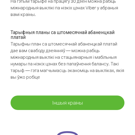
На гэтым тарыфе на працягу 30 дзён можна рабіць
міжнародныя выклікі па нізкіх цэнах Viber у абраныя
вамі краіны.
Тарыфныя планы са штомесячнай абаненцкай
платай
Тарыфны план са штомесячнай абаненцкай платай
дае вам свабоду дзеянняў — можна рабіць
міжнародныя выклікі на стацыянарныя і мабільныя
нумары па нізкіх цэнах без папаўнення балансу. Такі
тарыф — гэта магчымасць эканоміць на выкліках, якія
вы ўжо робіце
Іншыя краіны