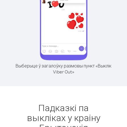
Выберыце ў загалоўку размовы пункт «Выклік
Viber Out»
Падказкі па
выкліках у краіну