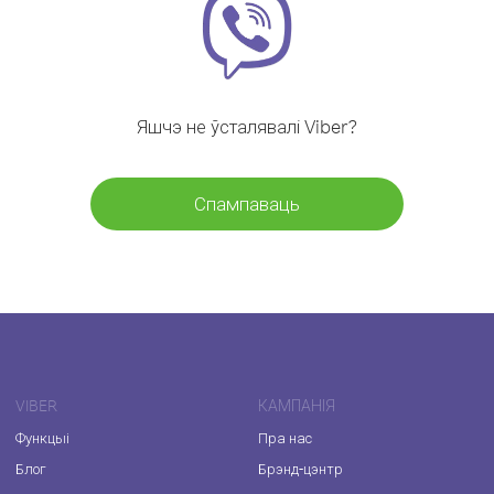
Яшчэ не ўсталявалі Viber?
Спампаваць
VIBER
КАМПАНІЯ
Функцыі
Пра нас
Блог
Брэнд-цэнтр