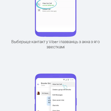
Выберыце кантакт у Viber і пазваніць з акна з яго
звесткамі