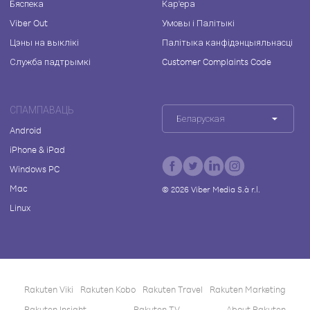
Бяспека
Кар'ера
Viber Out
Умовы і Палітыкі
Цэны на выклікі
Палітыка канфідэнцыяльнасці
Служба падтрымкі
Customer Complaints Code
СПАМПАВАЦЬ
Беларуская
Android
iPhone & iPad
Windows PC
Mac
©
2026
Viber Media S.à r.l.
Linux
Rakuten Viki
Rakuten Kobo
Rakuten Travel
Rakuten Marketing
Rakuten Insight
Rakuten TV
About Rakuten