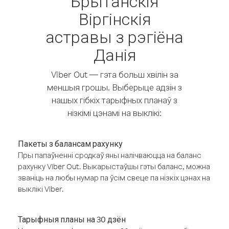
Брытанскія
Віргінскія
астравы з рэгіёна
Данія
Viber Out — гэта больш хвілін за
меншыя грошы. Выберыце адзін з
нашых гібкіх тарыфных планаў з
нізкімі цэнамі на выклікі:
Пакеты з балансам рахунку
Пры папаўненні сродкаў яны налічваюцца на баланс
рахунку Viber Out. Выкарыстаўшы гэты баланс, можна
званіць на любы нумар па ўсім свеце па нізкіх цэнах на
выклікі Viber.
Тарыфныя планы на 30 дзён