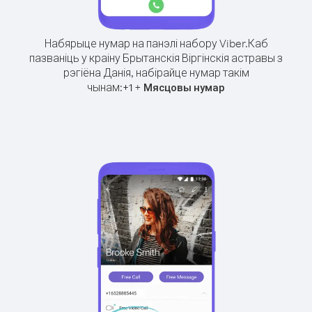
Набярыце нумар на панэлі набору Viber.
Каб
пазваніць у краіну Брытанскія Віргінскія астравы з
рэгіёна Данія, набірайце нумар такім
чынам:
+
+
1
Мясцовы нумар