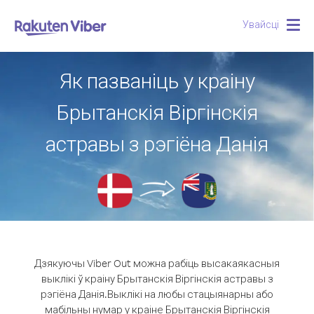
Увайсці
Togg
navig
Як пазваніць у краіну
Брытанскія Віргінскія
астравы з рэгіёна Данія
Дзякуючы Viber Out можна рабіць высакаякасныя
выклікі ў краіну Брытанскія Віргінскія астравы з
рэгіёна Данія.
Выклікі на любы стацыянарны або
мабільны нумар у краіне Брытанскія Віргінскія