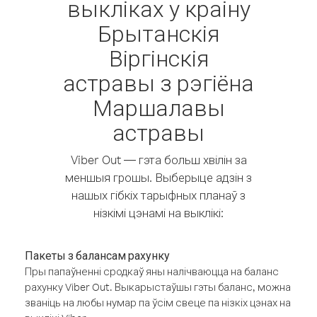
выкліках у краіну
Брытанскія
Віргінскія
астравы з рэгіёна
Маршалавы
астравы
Viber Out — гэта больш хвілін за
меншыя грошы. Выберыце адзін з
нашых гібкіх тарыфных планаў з
нізкімі цэнамі на выклікі:
Пакеты з балансам рахунку
Пры папаўненні сродкаў яны налічваюцца на баланс
рахунку Viber Out. Выкарыстаўшы гэты баланс, можна
званіць на любы нумар па ўсім свеце па нізкіх цэнах на