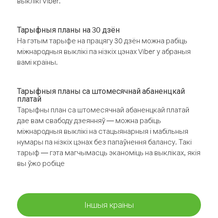
выклікі Viber.
Тарыфныя планы на 30 дзён
На гэтым тарыфе на працягу 30 дзён можна рабіць
міжнародныя выклікі па нізкіх цэнах Viber у абраныя
вамі краіны.
Тарыфныя планы са штомесячнай абаненцкай
платай
Тарыфны план са штомесячнай абаненцкай платай
дае вам свабоду дзеянняў — можна рабіць
міжнародныя выклікі на стацыянарныя і мабільныя
нумары па нізкіх цэнах без папаўнення балансу. Такі
тарыф — гэта магчымасць эканоміць на выкліках, якія
вы ўжо робіце
Іншыя краіны