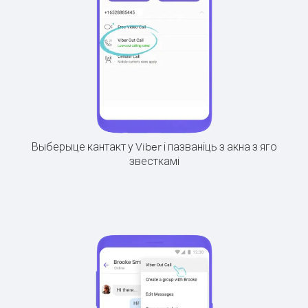
Выберыце кантакт у Viber і пазваніць з акна з яго
звесткамі