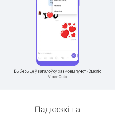
Выберыце ў загалоўку размовы пункт «Выклік
Viber Out»
Падказкі па