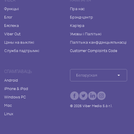
Функцыі
Пра нас
Блог
Брэнд-цэнтр
Бяспека
Кар'ера
Viber Out
Умовы і Палітыкі
Цэны на выклікі
Палітыка канфідэнцыяльнасці
Служба падтрымкі
Customer Complaints Code
СПАМПАВАЦЬ
Беларуская
Android
iPhone & iPad
Windows PC
Mac
©
2026
Viber Media S.à r.l.
Linux