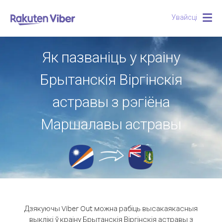
Увайсці
Togg
navig
Як пазваніць у краіну
Брытанскія Віргінскія
астравы з рэгіёна
Маршалавы астравы
Дзякуючы Viber Out можна рабіць высакаякасныя
выклікі ў краіну Брытанскія Віргінскія астравы з