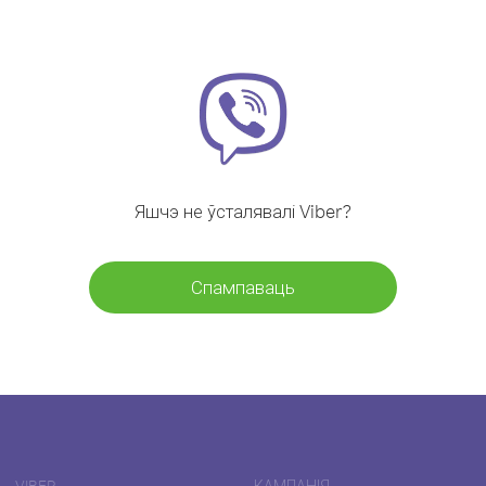
Яшчэ не ўсталявалі Viber?
Спампаваць
VIBER
КАМПАНІЯ