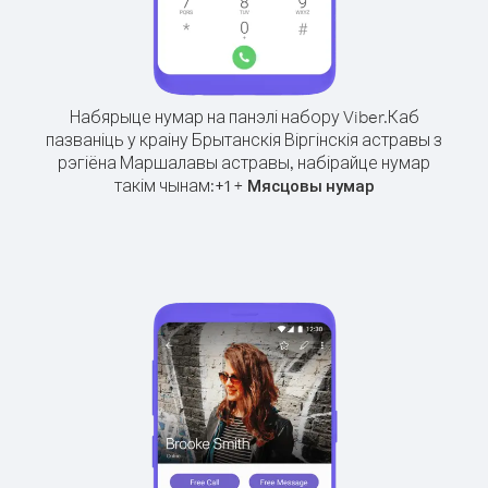
Набярыце нумар на панэлі набору Viber.
Каб
пазваніць у краіну Брытанскія Віргінскія астравы з
рэгіёна Маршалавы астравы, набірайце нумар
такім чынам:
+
+
1
Мясцовы нумар