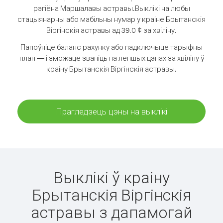
рэгіёна Маршалавы астравы.
Выклікі на любы
стацыянарны або мабільны нумар у краіне Брытанскія
Віргінскія астравы ад 39.0 ¢ за хвіліну.
Папоўніце баланс рахунку або падключыце тарыфны
план — і зможаце званіць па лепшых цэнах за хвіліну ў
краіну Брытанскія Віргінскія астравы.
Прагледзець цэны на выклікі
Выклікі ў краіну
Брытанскія Віргінскія
астравы з дапамогай