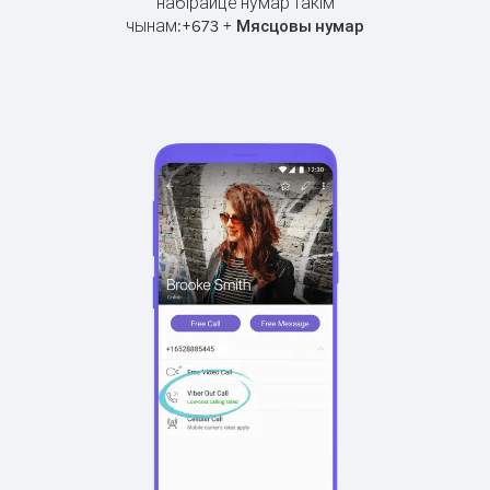
набірайце нумар такім
чынам:
+
+
673
Мясцовы нумар