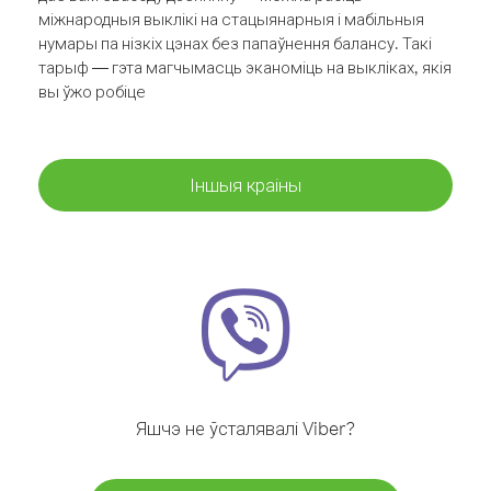
міжнародныя выклікі на стацыянарныя і мабільныя
нумары па нізкіх цэнах без папаўнення балансу. Такі
тарыф — гэта магчымасць эканоміць на выкліках, якія
вы ўжо робіце
Іншыя краіны
Яшчэ не ўсталявалі Viber?