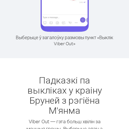
Выберыце ў загалоўку размовы пункт «Выклік
Viber Out»
Падказкі па
выкліках у краіну
Бруней з рэгіёна
М'янма
Viber Out — гэта больш хвілін за
меншыя грошы. Выберыце адзін з