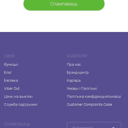
Спампаваць
VIBER
КАМПАНІЯ
Функцыі
Пра нас
Блог
Брэнд-цэнтр
Бяспека
Кар'ера
Viber Out
Умовы і Палітыкі
Цэны на выклікі
Палітыка канфідэнцыяльнасці
Служба падтрымкі
Customer Complaints Code
СПАМПАВАЦЬ
Беларуская