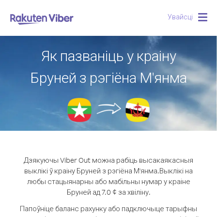
Увайсці
Togg
navig
Як пазваніць у краіну
Бруней з рэгіёна М'янма
Дзякуючы Viber Out можна рабіць высакаякасныя
выклікі ў краіну Бруней з рэгіёна М'янма.
Выклікі на
любы стацыянарны або мабільны нумар у краіне
Бруней ад 7.0 ¢ за хвіліну.
Папоўніце баланс рахунку або падключыце тарыфны