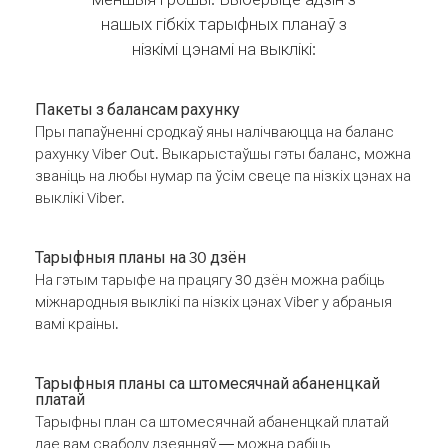
нашых гібкіх тарыфных планаў з
нізкімі цэнамі на выклікі:
Пакеты з балансам рахунку
Пры папаўненні сродкаў яны налічваюцца на баланс
рахунку Viber Out. Выкарыстаўшы гэты баланс, можна
званіць на любы нумар па ўсім свеце па нізкіх цэнах на
выклікі Viber.
Тарыфныя планы на 30 дзён
На гэтым тарыфе на працягу 30 дзён можна рабіць
міжнародныя выклікі па нізкіх цэнах Viber у абраныя
вамі краіны.
Тарыфныя планы са штомесячнай абаненцкай
платай
Тарыфны план са штомесячнай абаненцкай платай
дае вам свабоду дзеянняў — можна рабіць