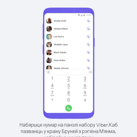
Набярыце нумар на панэлі набору Viber.
Каб
пазваніць у краіну Бруней з рэгіёна М'янма,