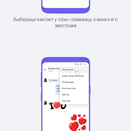
Выберыце кантакт у Viber і пазваніць з акна з яго
звесткамі