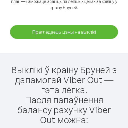
план — і зможаце званіць па лепшых цэнах за хвіліну ў
краіну Бруней.
Прагледзець цэны на выклікі
Выклікі ў краіну Бруней з
дапамогай Viber Out —
гэта лёгка.
Пасля папаўнення
балансу рахунку Viber
Out можна: