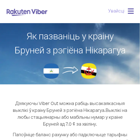
Увайсці
Togg
navig
Як пазваніць у краіну
Бруней з рэгіёна Нікарагуа
Дзякуючы Viber Out можна рабіць высакаякасныя
выклікі ў краіну Бруней з рэгіёна Нікарагуа.
Выклікі на
любы стацыянарны або мабільны нумар у краіне
Бруней ад 7.0 ¢ за хвіліну.
Папоўніце баланс рахунку або падключыце тарыфны