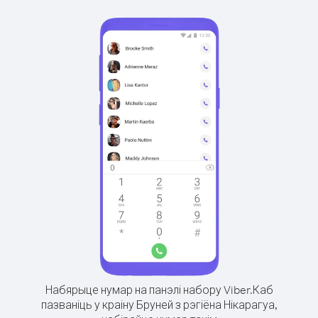
Набярыце нумар на панэлі набору Viber.
Каб
пазваніць у краіну Бруней з рэгіёна Нікарагуа,