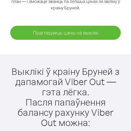
план — і зможаце званіць па лепшых цэнах за хвіліну ў
краіну Бруней.
Прагледзець цэны на выклікі
Выклікі ў краіну Бруней з
дапамогай Viber Out —
гэта лёгка.
Пасля папаўнення
балансу рахунку Viber
Out можна: