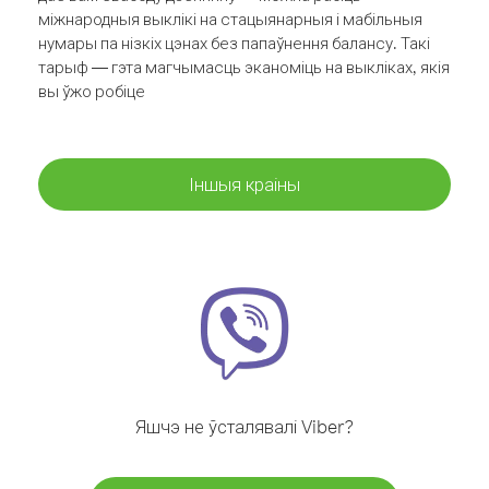
міжнародныя выклікі на стацыянарныя і мабільныя
нумары па нізкіх цэнах без папаўнення балансу. Такі
тарыф — гэта магчымасць эканоміць на выкліках, якія
вы ўжо робіце
Іншыя краіны
Яшчэ не ўсталявалі Viber?