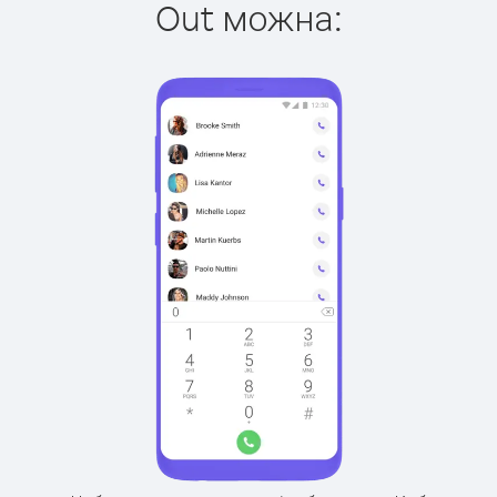
Out можна: