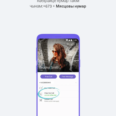
набірайце нумар такім
чынам:
+
+
673
Мясцовы нумар