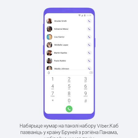
Набярыце нумар на панэлі набору Viber.
Каб
пазваніць у краіну Бруней з рэгіёна Панама,