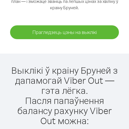
план — і зможаце званіць па лепшых цэнах за хвіліну ў
краіну Бруней.
Прагледзець цэны на выклікі
Выклікі ў краіну Бруней з
дапамогай Viber Out —
гэта лёгка.
Пасля папаўнення
балансу рахунку Viber
Out можна: