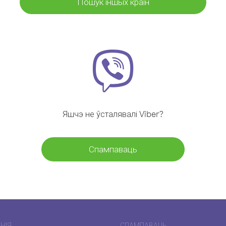
Пошук іншых краін
Яшчэ не ўсталявалі Viber?
Спампаваць
НІЯ
СПАМПАВАЦЬ