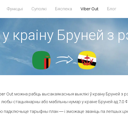
Функцыі
Суполкі
Бяспека
Viber Out
Блог
 у краіну Бруней з р
er Out можна рабіць высакаякасныя выклікі ў краіну Бруней з рэ
а любы стацыянарны або мабільны нумар у краіне Бруней ад 7.0 ¢ з
о падключыце тарыфны план — і зможаце званіць па лепшых цэнах