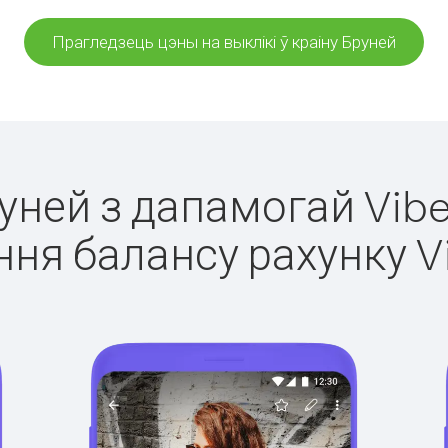
Прагледзець цэны на выклікі ў краіну Бруней
руней з дапамогай Vibe
ня балансу рахунку V