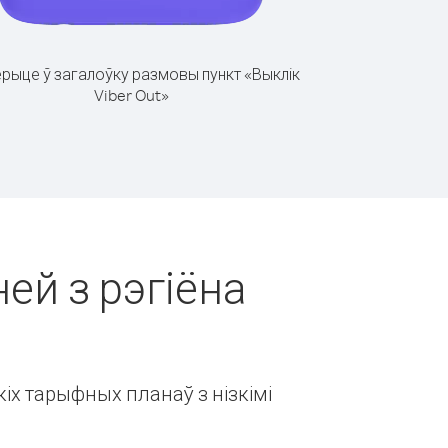
рыце ў загалоўку размовы пункт «Выклік
Viber Out»
ней з рэгіёна
іх тарыфных планаў з нізкімі