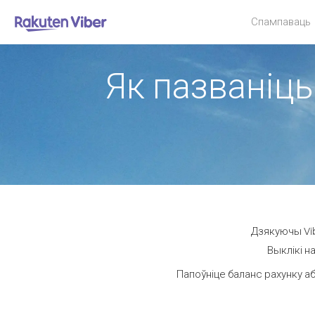
Спампаваць
Як пазваніць
Дзякуючы Vib
Выклікі н
Папоўніце баланс рахунку аб