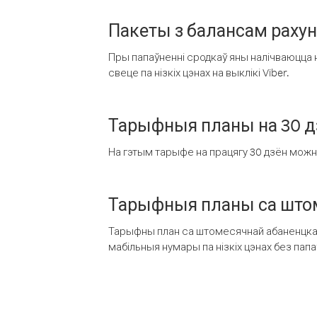
Пакеты з балансам раху
Пры папаўненні сродкаў яны налічваюцца н
свеце па нізкіх цэнах на выклікі Viber.
Тарыфныя планы на 30 д
На гэтым тарыфе на працягу 30 дзён можна 
Тарыфныя планы са штом
Тарыфны план са штомесячнай абаненцкай
мабільныя нумары па нізкіх цэнах без пап