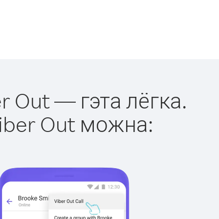
r Out — гэта лёгка.
iber Out можна: