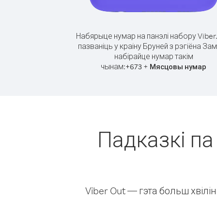
Набярыце нумар на панэлі набору Viber
пазваніць у краіну Бруней з рэгіёна Зам
набірайце нумар такім
чынам:
+
+
673
Мясцовы нумар
Падказкі па 
Viber Out — гэта больш хвіл