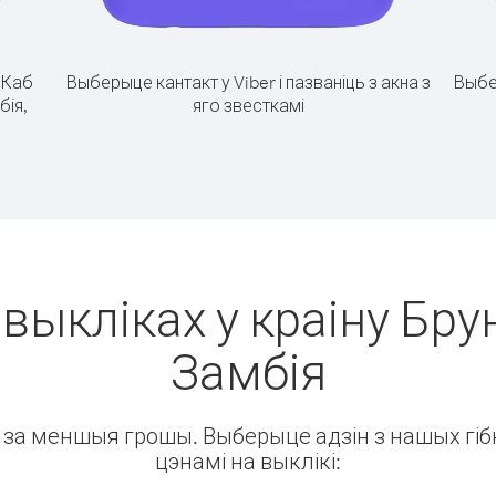
.
Каб
Выберыце кантакт у Viber і пазваніць з акна з
Выбе
бія,
яго звесткамі
выкліках у краіну Бру
Замбія
ін за меншыя грошы. Выберыце адзін з нашых гібк
цэнамі на выклікі: