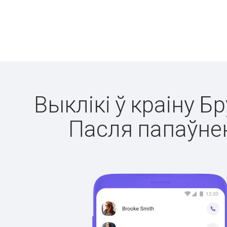
Выклікі ў краіну Б
Пасля папаўнен