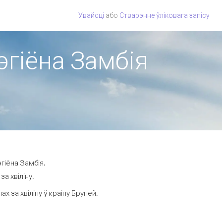
Увайсці
або
Стварэнне ўліковага запісу
эгіёна Замбія
гіёна Замбія.
а хвіліну.
 за хвіліну ў краіну Бруней.