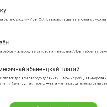
нку
а баланс рахунку Viber Out. Выкарыстаўшы гэты баланс, можна 
зён
рабіць міжнародныя выклікі па нізкіх цэнах Viber у абраныя вамі
есячнай абаненцкай платай
 платай дае вам свабоду дзеянняў — можна рабіць міжнародныя 
аўнення балансу. Такі тарыф — гэта магчымасць эканоміць на выкл