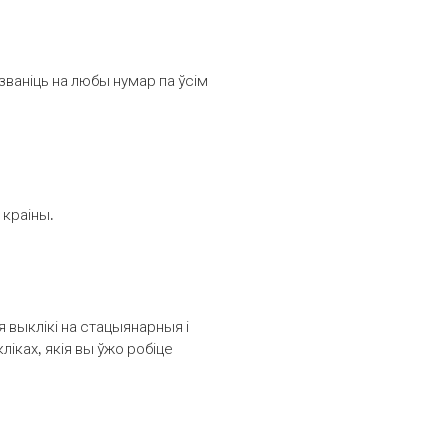
званіць на любы нумар па ўсім
 краіны.
выклікі на стацыянарныя і
іках, якія вы ўжо робіце