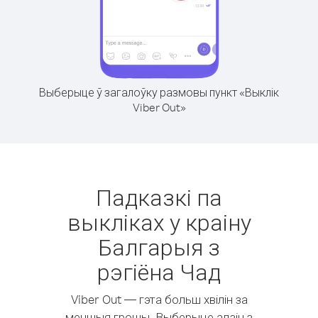
Выберыце ў загалоўку размовы пункт «Выклік
Viber Out»
Падказкі па
выкліках у краіну
Балгарыя з
рэгіёна Чад
Viber Out — гэта больш хвілін за
меншыя грошы. Выберыце адзін з