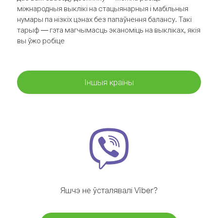
міжнародныя выклікі на стацыянарныя і мабільныя
нумары па нізкіх цэнах без папаўнення балансу. Такі
тарыф — гэта магчымасць эканоміць на выкліках, якія
вы ўжо робіце
Іншыя краіны
Яшчэ не ўсталявалі Viber?