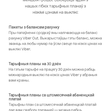
нашых гібкіх тарыфных планаў з
нізкімі цэнамі на выклікі:
Пакеты з балансам рахунку
Пры папаўненні сродкаў яны налічваюцца на баланс
рахунку Viber Out. Выкарыстаўшы гэты баланс, можна
званіць на любы нумар па ўсім свеце па нізкіх цэнах на
выклікі Viber.
Тарыфныя планы на 30 дзён
На гэтым тарыфе на працягу 30 дзён можна рабіць
міжнародныя выклікі па нізкіх цэнах Viber у абраныя
вамі краіны.
Тарыфныя планы са штомесячнай абаненцкай
платай
Тарыфны план са штомесячнай абаненцкай платай
дае вам свабоду дзеянняў — можна рабіць