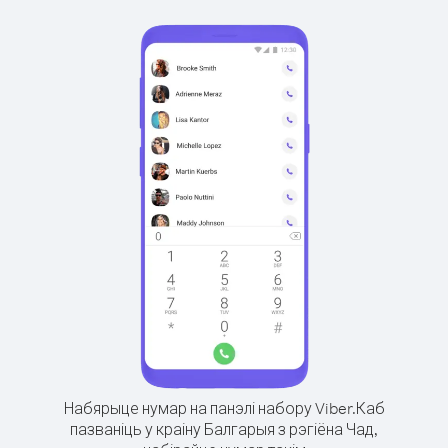
Набярыце нумар на панэлі набору Viber.
Каб
пазваніць у краіну Балгарыя з рэгіёна Чад,