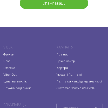
Спампаваць
VIBER
КАМПАНІЯ
Функцыі
Пра нас
Блог
Брэнд-цэнтр
Бяспека
Кар'ера
Viber Out
Умовы і Палітыкі
Цэны на выклікі
Палітыка канфідэнцыяльнасці
Служба падтрымкі
Customer Complaints Code
СПАМПАВАЦЬ
Беларуская