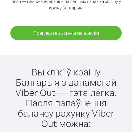
план — і зможаце званіць па лепшых цэнах за хвіліну ў
краіну Балгарыя.
Прагледзець цэны на выклікі
Выклікі ў краіну
Балгарыя з дапамогай
Viber Out — гэта лёгка.
Пасля папаўнення
балансу рахунку Viber
Out можна: