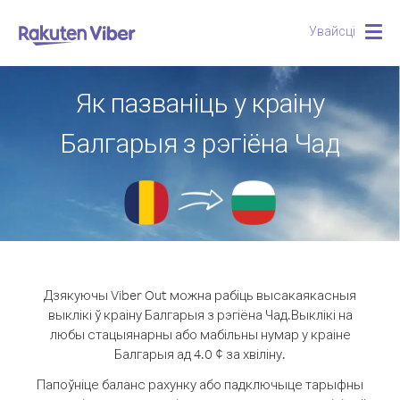
Увайсці
Togg
navig
Як пазваніць у краіну
Балгарыя з рэгіёна Чад
Дзякуючы Viber Out можна рабіць высакаякасныя
выклікі ў краіну Балгарыя з рэгіёна Чад.
Выклікі на
любы стацыянарны або мабільны нумар у краіне
Балгарыя ад 4.0 ¢ за хвіліну.
Папоўніце баланс рахунку або падключыце тарыфны