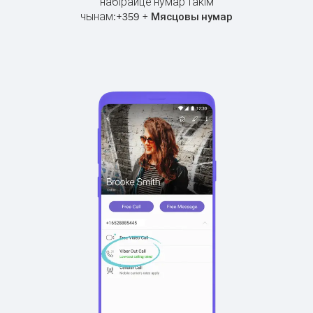
набірайце нумар такім
чынам:
+
+
359
Мясцовы нумар