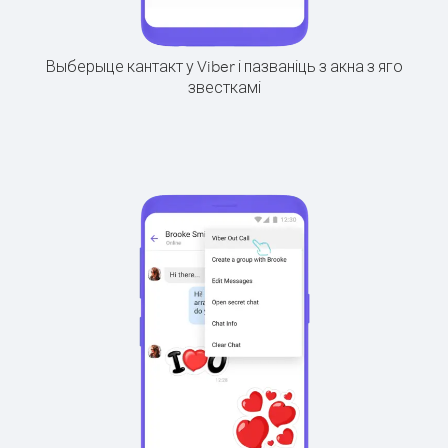
Выберыце кантакт у Viber і пазваніць з акна з яго
звесткамі