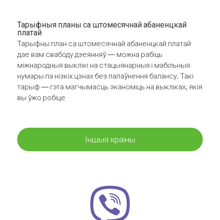
Тарыфныя планы са штомесячнай абаненцкай
платай
Тарыфны план са штомесячнай абаненцкай платай
дае вам свабоду дзеянняў — можна рабіць
міжнародныя выклікі на стацыянарныя і мабільныя
нумары па нізкіх цэнах без папаўнення балансу. Такі
тарыф — гэта магчымасць эканоміць на выкліках, якія
вы ўжо робіце
Іншыя краіны