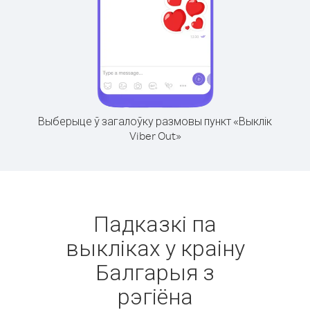
Выберыце ў загалоўку размовы пункт «Выклік
Viber Out»
Падказкі па
выкліках у краіну
Балгарыя з
рэгіёна