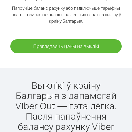
Папоўніце баланс рахунку або падключыце тарыфны
план — і зможаце званіць па лепшых цэнах за хвіліну ў
краіну Балгарыя.
Прагледзець цэны на выклікі
Выклікі ў краіну
Балгарыя з дапамогай
Viber Out — гэта лёгка.
Пасля папаўнення
балансу рахунку Viber