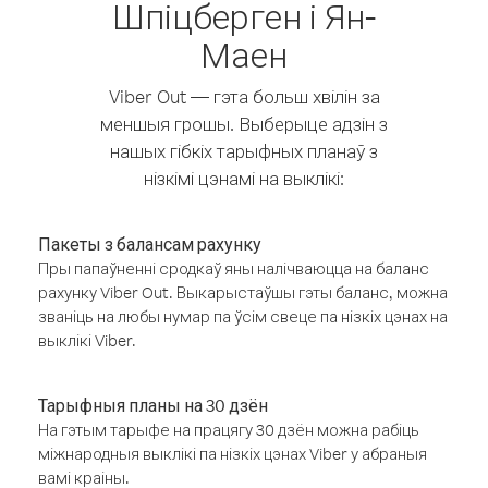
Шпіцберген і Ян-
Маен
Viber Out — гэта больш хвілін за
меншыя грошы. Выберыце адзін з
нашых гібкіх тарыфных планаў з
нізкімі цэнамі на выклікі:
Пакеты з балансам рахунку
Пры папаўненні сродкаў яны налічваюцца на баланс
рахунку Viber Out. Выкарыстаўшы гэты баланс, можна
званіць на любы нумар па ўсім свеце па нізкіх цэнах на
выклікі Viber.
Тарыфныя планы на 30 дзён
На гэтым тарыфе на працягу 30 дзён можна рабіць
міжнародныя выклікі па нізкіх цэнах Viber у абраныя
вамі краіны.