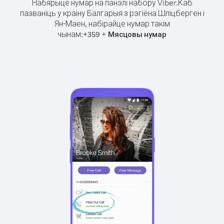
Набярыце нумар на панэлі набору Viber.
Каб
пазваніць у краіну Балгарыя з рэгіёна Шпіцберген і
Ян-Маен, набірайце нумар такім
чынам:
+
+
359
Мясцовы нумар