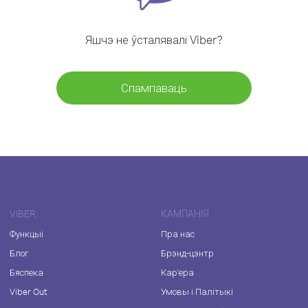
Яшчэ не ўсталявалі Viber?
Спампаваць
VIBER
КАМПАНІЯ
Функцыі
Пра нас
Блог
Брэнд-цэнтр
Бяспека
Кар'ера
Viber Out
Умовы і Палітыкі