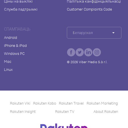
Цэны на выклікі
Палітыка канфідэнцыяльнасці
Служба падтрымкі
Customer Complaints Code
СПАМПАВАЦЬ
Беларуская
Android
iPhone & iPad
Windows PC
Mac
©
2026
Viber Media S.à r.l.
Linux
Rakuten Viki
Rakuten Kobo
Rakuten Travel
Rakuten Marketing
Rakuten Insight
Rakuten TV
About Rakuten