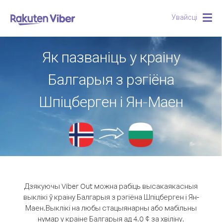
Увайсці
Togg
navig
Як пазваніць у краіну
Балгарыя з рэгіёна
Шпіцберген і Ян-Маен
Дзякуючы Viber Out можна рабіць высакаякасныя
выклікі ў краіну Балгарыя з рэгіёна Шпіцберген і Ян-
Маен.
Выклікі на любы стацыянарны або мабільны
нумар у краіне Балгарыя ад 4.0 ¢ за хвіліну.