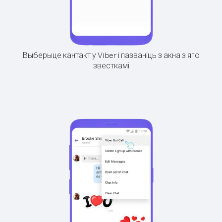
Выберыце кантакт у Viber і пазваніць з акна з яго
звесткамі