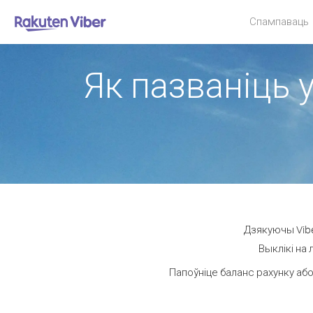
Спампаваць
Як пазваніць 
Дзякуючы Vibe
Выклікі на
Папоўніце баланс рахунку або