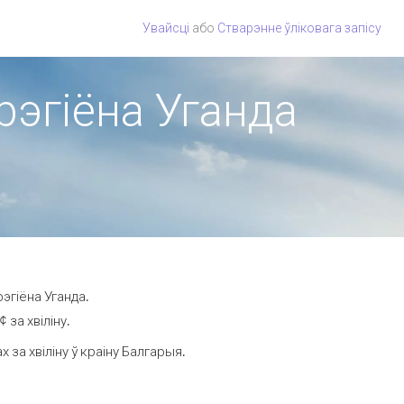
Увайсці
або
Стварэнне ўліковага запісу
рэгіёна Уганда
эгіёна Уганда.
за хвіліну.
за хвіліну ў краіну Балгарыя.