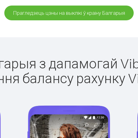
Прагледзець цэны на выклікі ў краіну Балгарыя
лгарыя з дапамогай Vib
ня балансу рахунку V