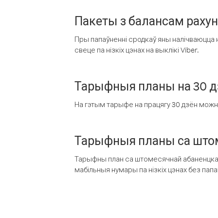
Пакеты з балансам раху
Пры папаўненні сродкаў яны налічваюцца н
свеце па нізкіх цэнах на выклікі Viber.
Тарыфныя планы на 30 д
На гэтым тарыфе на працягу 30 дзён можна 
Тарыфныя планы са штом
Тарыфны план са штомесячнай абаненцкай
мабільныя нумары па нізкіх цэнах без пап