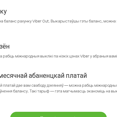
нку
а баланс рахунку Viber Out. Выкарыстаўшы гэты баланс, можна 
зён
рабіць міжнародныя выклікі па нізкіх цэнах Viber у абраныя вамі
есячнай абаненцкай платай
 платай дае вам свабоду дзеянняў — можна рабіць міжнародныя 
аўнення балансу. Такі тарыф — гэта магчымасць эканоміць на выкл