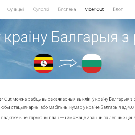
Функцыі
Суполкі
Бяспека
Viber Out
Блог
у краіну Балгарыя з 
r Out можна рабіць высакаякасныя выклікі ў краіну Балгарыя з р
 любы стацыянарны або мабільны нумар у краіне Балгарыя ад 4.0 ¢ 
 падключыце тарыфны план — і зможаце званіць па лепшых цэнах 