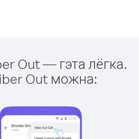
er Out — гэта лёгка.
iber Out можна: