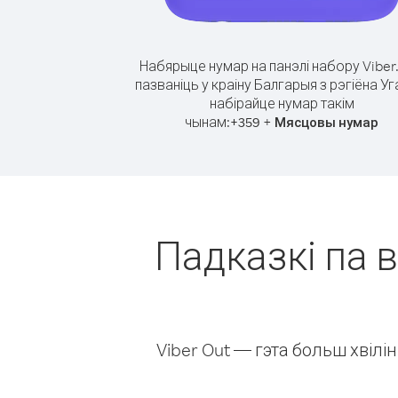
Набярыце нумар на панэлі набору Viber
пазваніць у краіну Балгарыя з рэгіёна Уг
набірайце нумар такім
чынам:
+
+
359
Мясцовы нумар
Падказкі па в
Viber Out — гэта больш хвіл