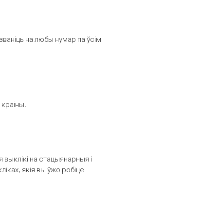
званіць на любы нумар па ўсім
 краіны.
выклікі на стацыянарныя і
іках, якія вы ўжо робіце