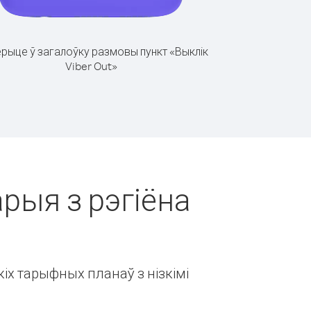
рыце ў загалоўку размовы пункт «Выклік
Viber Out»
арыя з рэгіёна
іх тарыфных планаў з нізкімі