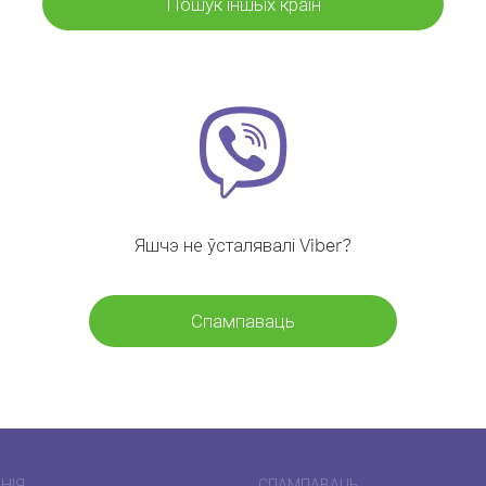
Пошук іншых краін
Яшчэ не ўсталявалі Viber?
Спампаваць
НІЯ
СПАМПАВАЦЬ