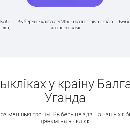
.
Каб
Выберыце кантакт у Viber і пазваніць з акна з
Выбе
анда,
яго звесткамі
ыкліках у краіну Балг
Уганда
ін за меншыя грошы. Выберыце адзін з нашых гібк
цэнамі на выклікі: