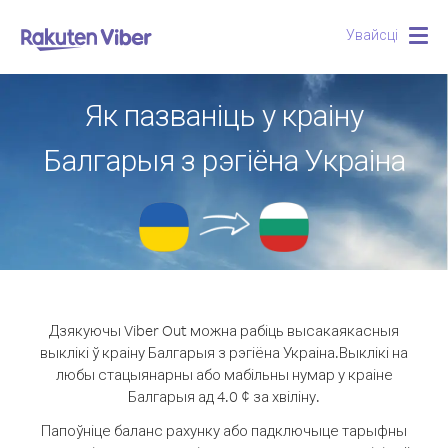
Увайсці
Togg
navig
Як пазваніць у краіну
Балгарыя з рэгіёна Украіна
Дзякуючы Viber Out можна рабіць высакаякасныя
выклікі ў краіну Балгарыя з рэгіёна Украіна.
Выклікі на
любы стацыянарны або мабільны нумар у краіне
Балгарыя ад 4.0 ¢ за хвіліну.
Папоўніце баланс рахунку або падключыце тарыфны