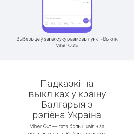
Выберыце ў загалоўку размовы пункт «Выклік
Viber Out»
Падказкі па
выкліках у краіну
Балгарыя з
рэгіёна Украіна
Viber Out — гэта больш хвілін за
меншыя грошы. Выберыце адзін з