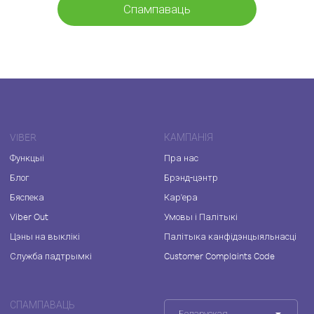
Спампаваць
VIBER
КАМПАНІЯ
Функцыі
Пра нас
Блог
Брэнд-цэнтр
Бяспека
Кар'ера
Viber Out
Умовы і Палітыкі
Цэны на выклікі
Палітыка канфідэнцыяльнасці
Служба падтрымкі
Customer Complaints Code
СПАМПАВАЦЬ
Беларуская