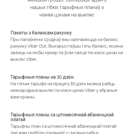
нашых гібкіх тарыфных планаў з
нізкімі цэнамі на выклікі:
Пакеты з балансам рахунку
Пры папаўненні сродкаў яны налічваюцца на баланс
рахунку Viber Out. Выкарыстаўшы гэты баланс, можна
званіць на любы нумар па ўсім свеце па нізкіх цэнах на
выклікі Viber.
Тарыфныя планы на 30 дзён
На гэтым тарыфе на працягу 30 дзён можна рабіць
міжнародныя выклікі па нізкіх цэнах Viber у абраныя
вамі краіны.
Тарыфныя планы са штомесячнай абаненцкай
платай
Тарыфны план са штомесячнай абаненцкай платай
дае вам свабоду дзеянняў — можна рабіць