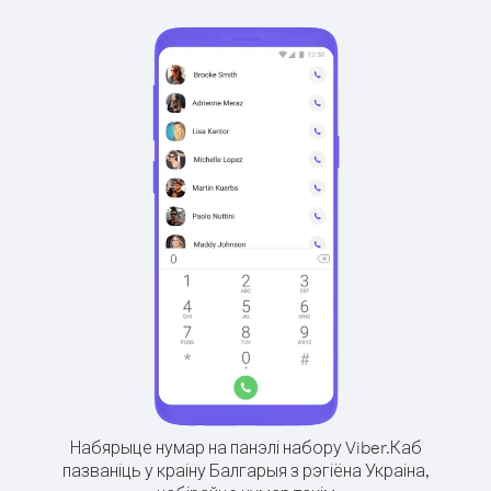
Набярыце нумар на панэлі набору Viber.
Каб
пазваніць у краіну Балгарыя з рэгіёна Украіна,