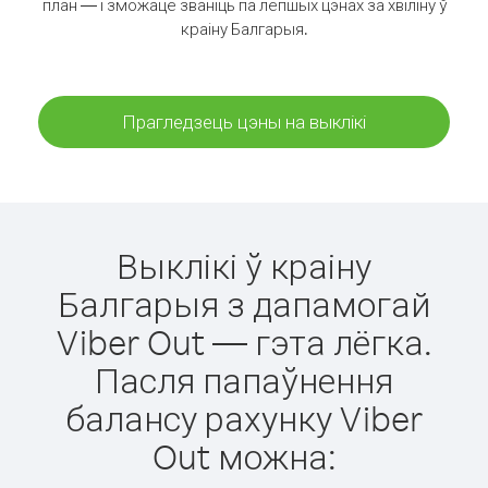
план — і зможаце званіць па лепшых цэнах за хвіліну ў
краіну Балгарыя.
Прагледзець цэны на выклікі
Выклікі ў краіну
Балгарыя з дапамогай
Viber Out — гэта лёгка.
Пасля папаўнення
балансу рахунку Viber
Out можна: