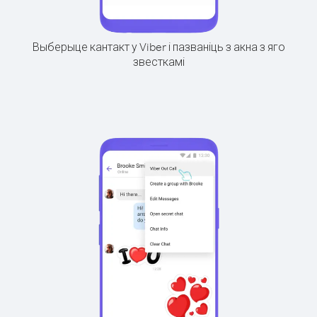
Выберыце кантакт у Viber і пазваніць з акна з яго
звесткамі