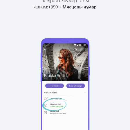
набірайце нумар такім
чынам:
+
+
359
Мясцовы нумар