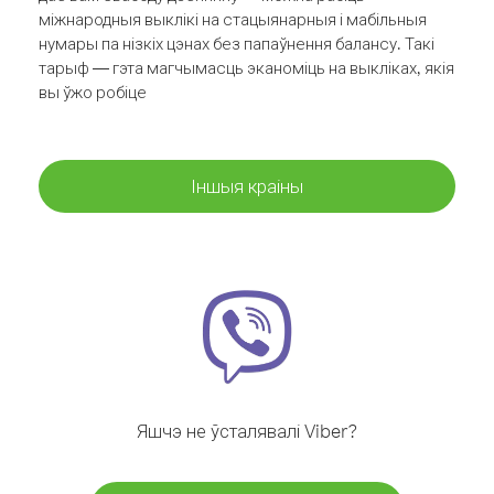
міжнародныя выклікі на стацыянарныя і мабільныя
нумары па нізкіх цэнах без папаўнення балансу. Такі
тарыф — гэта магчымасць эканоміць на выкліках, якія
вы ўжо робіце
Іншыя краіны
Яшчэ не ўсталявалі Viber?