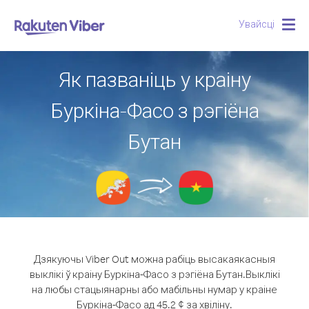
Увайсці
Togg
navig
Як пазваніць у краіну
Буркіна-Фасо з рэгіёна
Бутан
Дзякуючы Viber Out можна рабіць высакаякасныя
выклікі ў краіну Буркіна-Фасо з рэгіёна Бутан.
Выклікі
на любы стацыянарны або мабільны нумар у краіне
Буркіна-Фасо ад 45.2 ¢ за хвіліну.