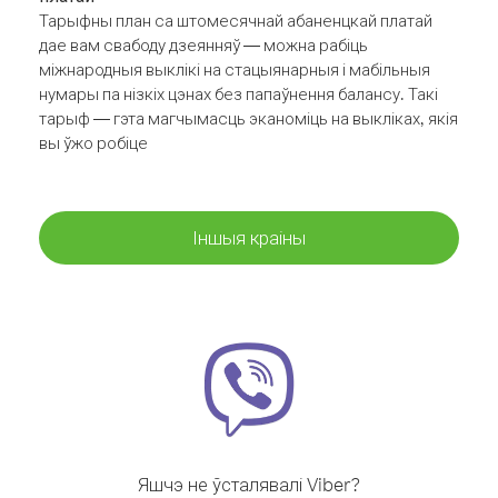
Тарыфны план са штомесячнай абаненцкай платай
дае вам свабоду дзеянняў — можна рабіць
міжнародныя выклікі на стацыянарныя і мабільныя
нумары па нізкіх цэнах без папаўнення балансу. Такі
тарыф — гэта магчымасць эканоміць на выкліках, якія
вы ўжо робіце
Іншыя краіны
Яшчэ не ўсталявалі Viber?