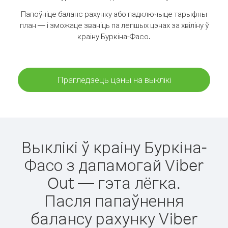
Папоўніце баланс рахунку або падключыце тарыфны
план — і зможаце званіць па лепшых цэнах за хвіліну ў
краіну Буркіна-Фасо.
Прагледзець цэны на выклікі
Выклікі ў краіну Буркіна-
Фасо з дапамогай Viber
Out — гэта лёгка.
Пасля папаўнення
балансу рахунку Viber