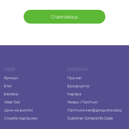
Спампаваць
VIBER
КАМПАНІЯ
Функцыі
Пра нас
Блог
Брэнд-цэнтр
Бяспека
Кар'ера
Viber Out
Умовы і Палітыкі
Цэны на выклікі
Палітыка канфідэнцыяльнасці
Служба падтрымкі
Customer Complaints Code