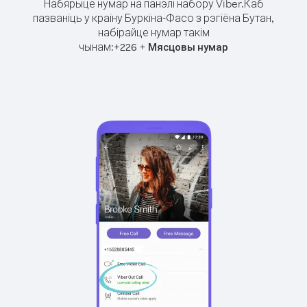
Набярыце нумар на панэлі набору Viber.
Каб
пазваніць у краіну Буркіна-Фасо з рэгіёна Бутан,
набірайце нумар такім
чынам:
+
+
226
Мясцовы нумар