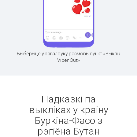
Выберыце ў загалоўку размовы пункт «Выклік
Viber Out»
Падказкі па
выкліках у краіну
Буркіна-Фасо з
рэгіёна Бутан