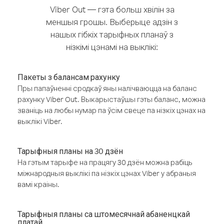
Viber Out — гэта больш хвілін за
меншыя грошы. Выберыце адзін з
нашых гібкіх тарыфных планаў з
нізкімі цэнамі на выклікі:
Пакеты з балансам рахунку
Пры папаўненні сродкаў яны налічваюцца на баланс
рахунку Viber Out. Выкарыстаўшы гэты баланс, можна
званіць на любы нумар па ўсім свеце па нізкіх цэнах на
выклікі Viber.
Тарыфныя планы на 30 дзён
На гэтым тарыфе на працягу 30 дзён можна рабіць
міжнародныя выклікі па нізкіх цэнах Viber у абраныя
вамі краіны.
Тарыфныя планы са штомесячнай абаненцкай
платай