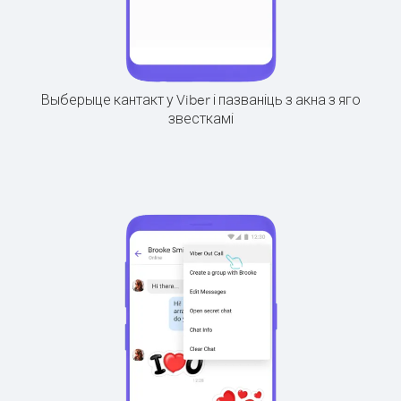
Выберыце кантакт у Viber і пазваніць з акна з яго
звесткамі