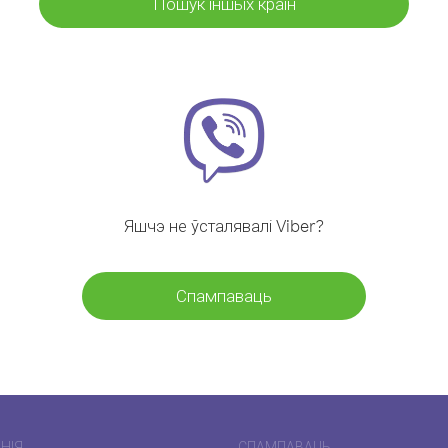
Пошук іншых краін
Яшчэ не ўсталявалі Viber?
Спампаваць
НІЯ
СПАМПАВАЦЬ