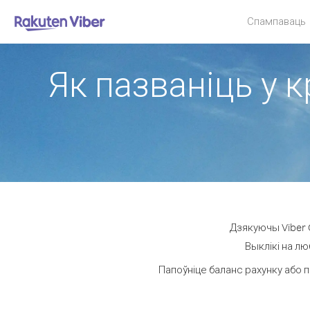
Спампаваць
Як пазваніць у к
Дзякуючы Viber O
Выклікі на лю
Папоўніце баланс рахунку або п