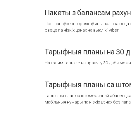
Пакеты з балансам раху
Пры папаўненні сродкаў яны налічваюцца н
свеце па нізкіх цэнах на выклікі Viber.
Тарыфныя планы на 30 д
На гэтым тарыфе на працягу 30 дзён можна 
Тарыфныя планы са штом
Тарыфны план са штомесячнай абаненцкай
мабільныя нумары па нізкіх цэнах без пап