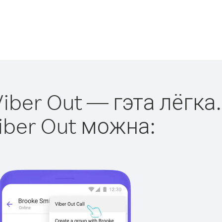
iber Out — гэта лёгка.
iber Out можна: