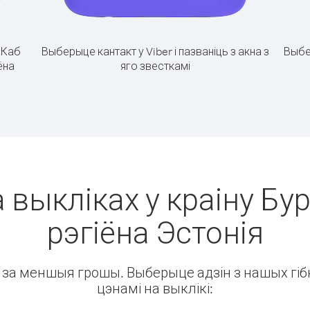
.
Каб
Выберыце кантакт у Viber і пазваніць з акна з
Выбе
ёна
яго звесткамі
 выкліках у краіну Бу
рэгіёна Эстонія
ін за меншыя грошы. Выберыце адзін з нашых гібк
цэнамі на выклікі: