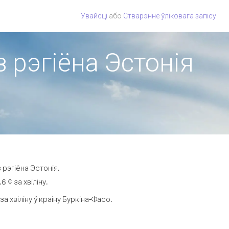
Увайсці
або
Стварэнне ўліковага запісу
з рэгіёна Эстонія
 рэгіёна Эстонія.
 ¢ за хвіліну.
 хвіліну ў краіну Буркіна-Фасо.