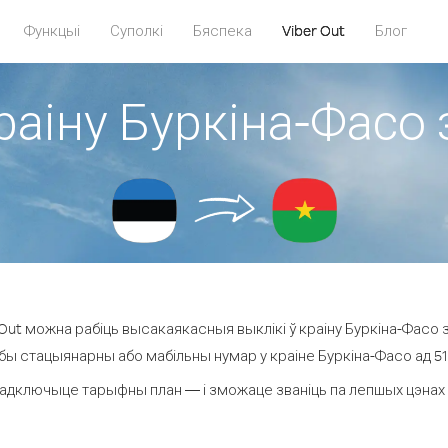
Функцыі
Суполкі
Бяспека
Viber Out
Блог
раіну Буркіна-Фасо 
ut можна рабіць высакаякасныя выклікі ў краіну Буркіна-Фасо з
бы стацыянарны або мабільны нумар у краіне Буркіна-Фасо ад 51.6
адключыце тарыфны план — і зможаце званіць па лепшых цэнах за