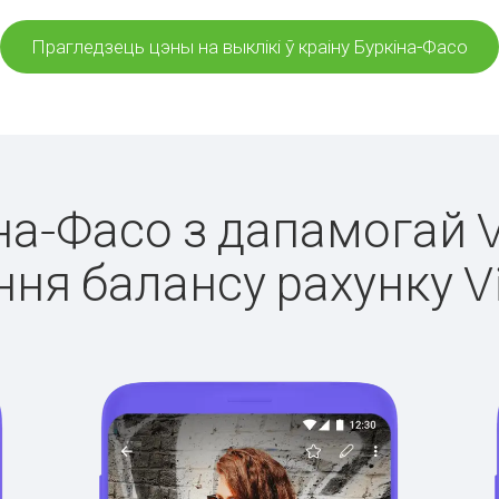
Прагледзець цэны на выклікі ў краіну Буркіна-Фасо
іна-Фасо з дапамогай V
ня балансу рахунку V