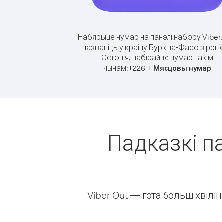
Набярыце нумар на панэлі набору Viber
пазваніць у краіну Буркіна-Фасо з рэгі
Эстонія, набірайце нумар такім
чынам:
+
+
226
Мясцовы нумар
Падказкі па
Viber Out — гэта больш хвіл