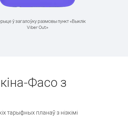
рыце ў загалоўку размовы пункт «Выклік
Viber Out»
ркіна-Фасо з
іх тарыфных планаў з нізкімі