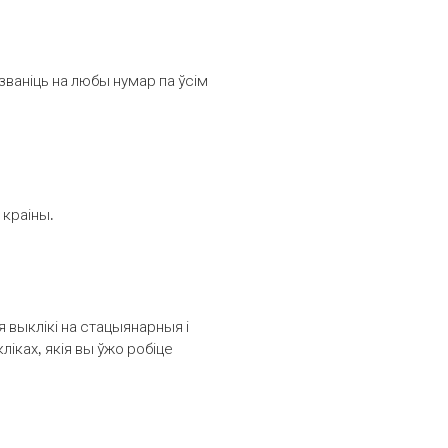
званіць на любы нумар па ўсім
 краіны.
выклікі на стацыянарныя і
іках, якія вы ўжо робіце