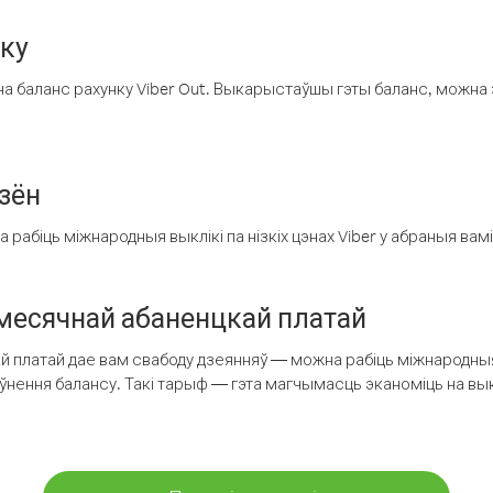
нку
а баланс рахунку Viber Out. Выкарыстаўшы гэты баланс, можна 
зён
рабіць міжнародныя выклікі па нізкіх цэнах Viber у абраныя вамі
есячнай абаненцкай платай
 платай дае вам свабоду дзеянняў — можна рабіць міжнародныя 
аўнення балансу. Такі тарыф — гэта магчымасць эканоміць на выкл