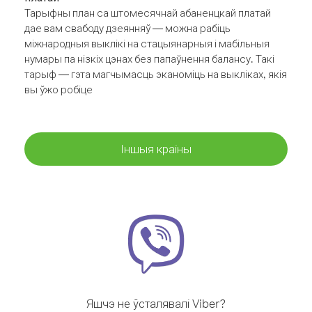
Тарыфны план са штомесячнай абаненцкай платай
дае вам свабоду дзеянняў — можна рабіць
міжнародныя выклікі на стацыянарныя і мабільныя
нумары па нізкіх цэнах без папаўнення балансу. Такі
тарыф — гэта магчымасць эканоміць на выкліках, якія
вы ўжо робіце
Іншыя краіны
Яшчэ не ўсталявалі Viber?