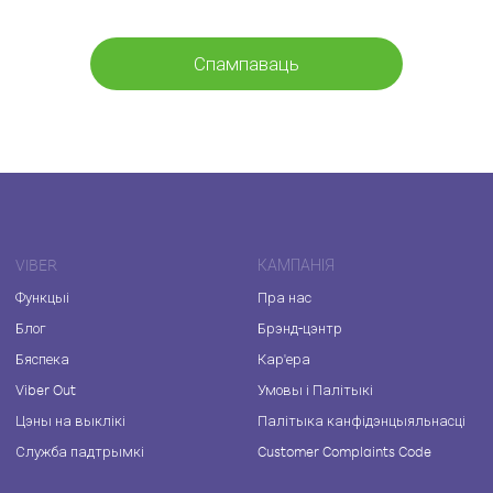
Спампаваць
VIBER
КАМПАНІЯ
Функцыі
Пра нас
Блог
Брэнд-цэнтр
Бяспека
Кар'ера
Viber Out
Умовы і Палітыкі
Цэны на выклікі
Палітыка канфідэнцыяльнасці
Служба падтрымкі
Customer Complaints Code