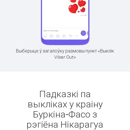
Выберыце ў загалоўку размовы пункт «Выклік
Viber Out»
Падказкі па
выкліках у краіну
Буркіна-Фасо з
рэгіёна Нікарагуа