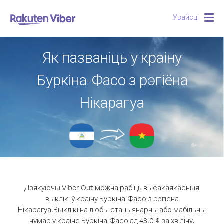
Увайсці
Togg
navig
Як пазваніць у краіну
Буркіна-Фасо з рэгіёна
Нікарагуа
Дзякуючы Viber Out можна рабіць высакаякасныя
выклікі ў краіну Буркіна-Фасо з рэгіёна
Нікарагуа.
Выклікі на любы стацыянарны або мабільны
нумар у краіне Буркіна-Фасо ад 43.0 ¢ за хвіліну.