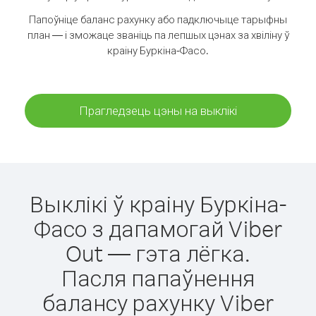
Папоўніце баланс рахунку або падключыце тарыфны
план — і зможаце званіць па лепшых цэнах за хвіліну ў
краіну Буркіна-Фасо.
Прагледзець цэны на выклікі
Выклікі ў краіну Буркіна-
Фасо з дапамогай Viber
Out — гэта лёгка.
Пасля папаўнення
балансу рахунку Viber