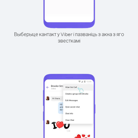
Выберыце кантакт у Viber і пазваніць з акна з яго
звесткамі