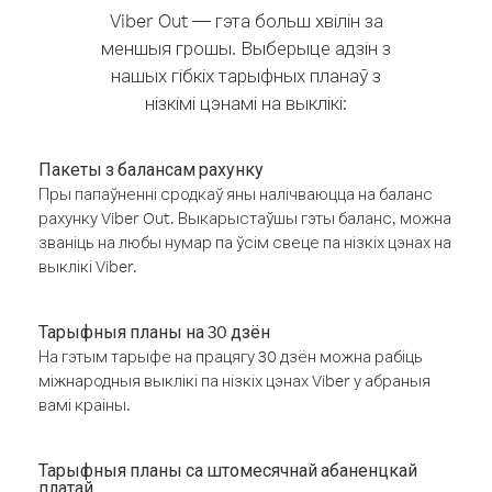
Viber Out — гэта больш хвілін за
меншыя грошы. Выберыце адзін з
нашых гібкіх тарыфных планаў з
нізкімі цэнамі на выклікі:
Пакеты з балансам рахунку
Пры папаўненні сродкаў яны налічваюцца на баланс
рахунку Viber Out. Выкарыстаўшы гэты баланс, можна
званіць на любы нумар па ўсім свеце па нізкіх цэнах на
выклікі Viber.
Тарыфныя планы на 30 дзён
На гэтым тарыфе на працягу 30 дзён можна рабіць
міжнародныя выклікі па нізкіх цэнах Viber у абраныя
вамі краіны.
Тарыфныя планы са штомесячнай абаненцкай
платай