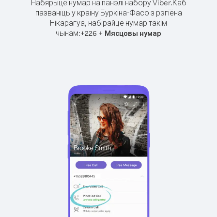
Набярыце нумар на панэлі набору Viber.
Каб
пазваніць у краіну Буркіна-Фасо з рэгіёна
Нікарагуа, набірайце нумар такім
чынам:
+
+
226
Мясцовы нумар