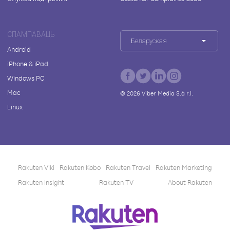
СПАМПАВАЦЬ
Беларуская
Android
iPhone & iPad
Windows PC
Mac
©
2026
Viber Media S.à r.l.
Linux
Rakuten Viki
Rakuten Kobo
Rakuten Travel
Rakuten Marketing
Rakuten Insight
Rakuten TV
About Rakuten