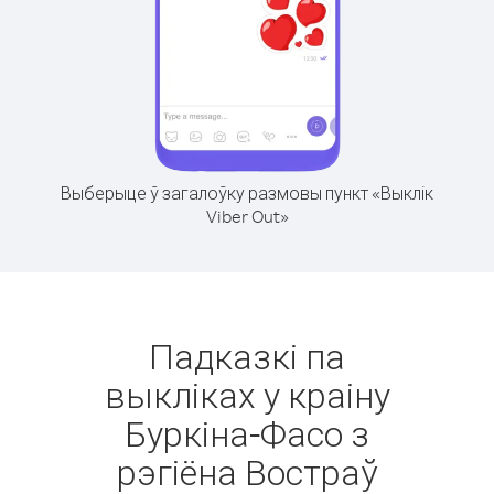
Выберыце ў загалоўку размовы пункт «Выклік
Viber Out»
Падказкі па
выкліках у краіну
Буркіна-Фасо з
рэгіёна Востраў