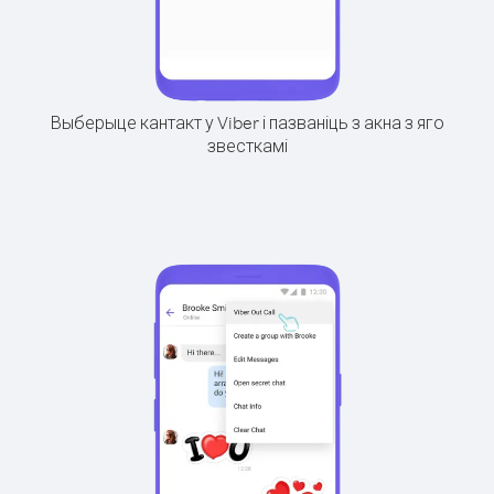
Выберыце кантакт у Viber і пазваніць з акна з яго
звесткамі