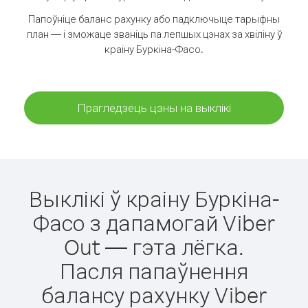
Папоўніце баланс рахунку або падключыце тарыфны
план — і зможаце званіць па лепшых цэнах за хвіліну ў
краіну Буркіна-Фасо.
Прагледзець цэны на выклікі
Выклікі ў краіну Буркіна-
Фасо з дапамогай Viber
Out — гэта лёгка.
Пасля папаўнення
балансу рахунку Viber