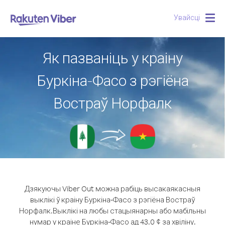
Увайсці
Togg
navig
Як пазваніць у краіну
Буркіна-Фасо з рэгіёна
Востраў Норфалк
Дзякуючы Viber Out можна рабіць высакаякасныя
выклікі ў краіну Буркіна-Фасо з рэгіёна Востраў
Норфалк.
Выклікі на любы стацыянарны або мабільны
нумар у краіне Буркіна-Фасо ад 43.0 ¢ за хвіліну.