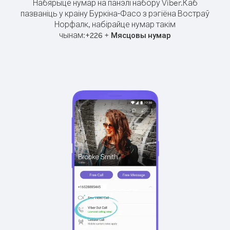
Набярыце нумар на панэлі набору Viber.
Каб
пазваніць у краіну Буркіна-Фасо з рэгіёна Востраў
Норфалк, набірайце нумар такім
чынам:
+
+
226
Мясцовы нумар