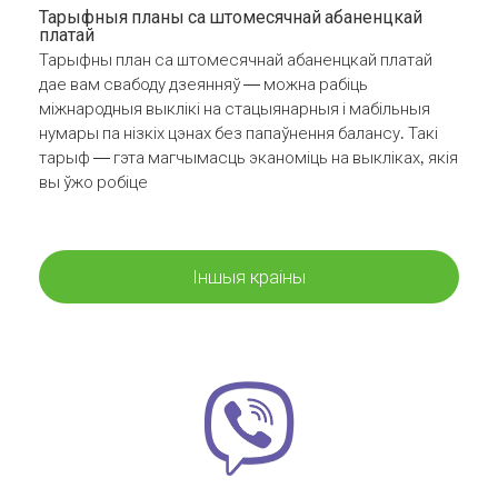
Тарыфныя планы са штомесячнай абаненцкай
платай
Тарыфны план са штомесячнай абаненцкай платай
дае вам свабоду дзеянняў — можна рабіць
міжнародныя выклікі на стацыянарныя і мабільныя
нумары па нізкіх цэнах без папаўнення балансу. Такі
тарыф — гэта магчымасць эканоміць на выкліках, якія
вы ўжо робіце
Іншыя краіны