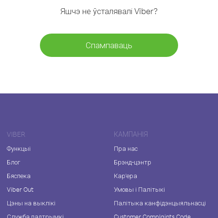
Яшчэ не ўсталявалі Viber?
Спампаваць
VIBER
КАМПАНІЯ
Функцыі
Пра нас
Блог
Брэнд-цэнтр
Бяспека
Кар'ера
Viber Out
Умовы і Палітыкі
Цэны на выклікі
Палітыка канфідэнцыяльнасці
Служба падтрымкі
Customer Complaints Code