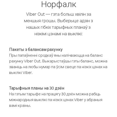
Норфалк
Viber Out — гэта больш хвілін за
меншыя грошы. Выберыце адзін з
нашых гібкіх тарыфных планаў з
нізкімі цэнамі на выклікі:
Пакеты з балансам рахунку
Пры папаўненні сродкаў яны налічваюцца на баланс
рахунку Viber Out. Выкарыстаўшы гэты баланс, можна
званіць на любы нумар па ўсім свеце па нізкіх цэнах на
выклікі Viber.
Тарыфныя планы на 30 дзён
На гэтым тарыфе на працягу 30 дзён можна рабіць
міжнародныя выклікі па нізкіх цэнах Viber у абраныя
вамі краіны.