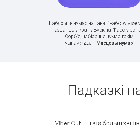
Набярыце нумар на панэлі набору Viber
пазваніць у краіну Буркіна-Фасо з рэгі
Сербія, набірайце нумар такім
чынам:
+
+
226
Мясцовы нумар
Падказкі па
Viber Out — гэта больш хвіл