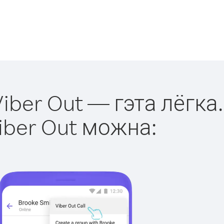
iber Out — гэта лёгка.
iber Out можна: