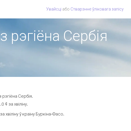
Увайсці
або
Стварэнне ўліковага запісу
з рэгіёна Сербія
 рэгіёна Сербія.
 ¢ за хвіліну.
 хвіліну ў краіну Буркіна-Фасо.