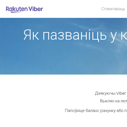
Спампаваць
Як пазваніць у 
Дзякуючы Viber 
Выклікі на лю
Папоўніце баланс рахунку або п