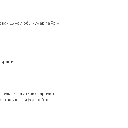
званіць на любы нумар па ўсім
 краіны.
выклікі на стацыянарныя і
іках, якія вы ўжо робіце