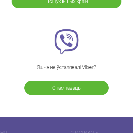
Пошук іншых краін
Яшчэ не ўсталявалі Viber?
Спампаваць
НІЯ
СПАМПАВАЦЬ