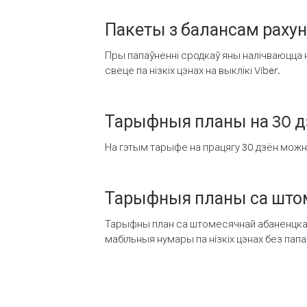
Пакеты з балансам раху
Пры папаўненні сродкаў яны налічваюцца н
свеце па нізкіх цэнах на выклікі Viber.
Тарыфныя планы на 30 д
На гэтым тарыфе на працягу 30 дзён можна 
Тарыфныя планы са штом
Тарыфны план са штомесячнай абаненцкай
мабільныя нумары па нізкіх цэнах без пап