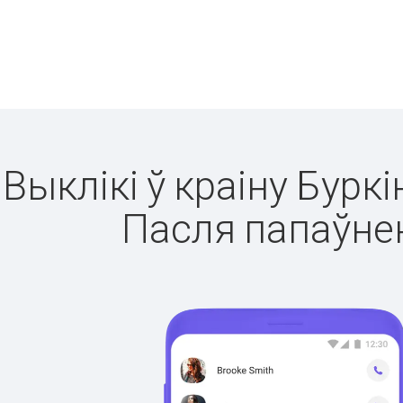
Выклікі ў краіну Бурк
Пасля папаўнен