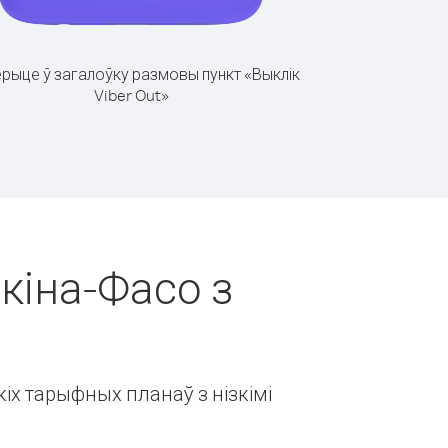
рыце ў загалоўку размовы пункт «Выклік
Viber Out»
ркіна-Фасо з
іх тарыфных планаў з нізкімі