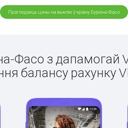
Прагледзець цэны на выклікі ў краіну Буркіна-Фасо
іна-Фасо з дапамогай V
ня балансу рахунку V