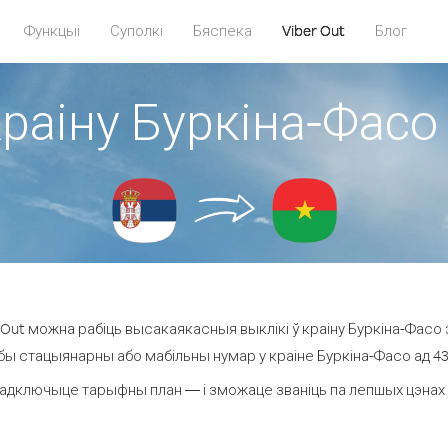
Функцыі
Суполкі
Бяспека
Viber Out
Блог
краіну Буркіна-Фасо 
Out можна рабіць высакаякасныя выклікі ў краіну Буркіна-Фасо з
бы стацыянарны або мабільны нумар у краіне Буркіна-Фасо ад 43.0
адключыце тарыфны план — і зможаце званіць па лепшых цэнах за