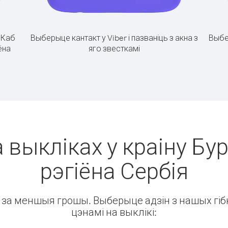
.
Каб
Выберыце кантакт у Viber і пазваніць з акна з
Выбе
ёна
яго звесткамі
 выкліках у краіну Бу
рэгіёна Сербія
ін за меншыя грошы. Выберыце адзін з нашых гібк
цэнамі на выклікі: