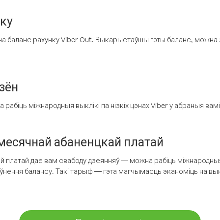
нку
а баланс рахунку Viber Out. Выкарыстаўшы гэты баланс, можна 
зён
рабіць міжнародныя выклікі па нізкіх цэнах Viber у абраныя вамі
есячнай абаненцкай платай
 платай дае вам свабоду дзеянняў — можна рабіць міжнародныя 
аўнення балансу. Такі тарыф — гэта магчымасць эканоміць на выкл