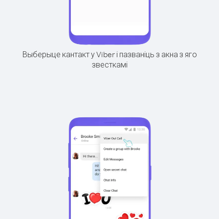
Выберыце кантакт у Viber і пазваніць з акна з яго
звесткамі