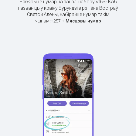
Набярыце нумар на панэлі набору Viber.
Каб
пазваніць у краіну Бурундзі з рэгіёна Востраў
Святой Алены, набірайце нумар такім
чынам:
+
+
257
Мясцовы нумар