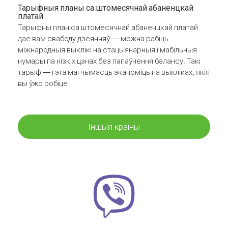
Тарыфныя планы са штомесячнай абаненцкай
платай
Тарыфны план са штомесячнай абаненцкай платай
дае вам свабоду дзеянняў — можна рабіць
міжнародныя выклікі на стацыянарныя і мабільныя
нумары па нізкіх цэнах без папаўнення балансу. Такі
тарыф — гэта магчымасць эканоміць на выкліках, якія
вы ўжо робіце
Іншыя краіны