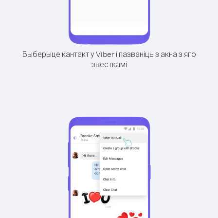
Выберыце кантакт у Viber і пазваніць з акна з яго
звесткамі