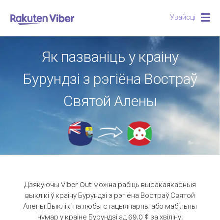
Увайсці
Togg
navig
Як пазваніць у краіну
Бурундзі з рэгіёна Востраў
Святой Алены
Дзякуючы Viber Out можна рабіць высакаякасныя
выклікі ў краіну Бурундзі з рэгіёна Востраў Святой
Алены.
Выклікі на любы стацыянарны або мабільны
нумар у краіне Бурундзі ад 69.0 ¢ за хвіліну.