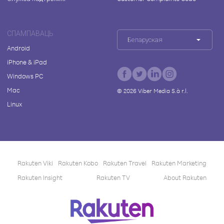
СПАМПАВАЦЬ
Беларуская
Android
iPhone & iPad
Windows PC
Mac
©
2026
Viber Media S.à r.l.
Linux
Rakuten Viki
Rakuten Kobo
Rakuten Travel
Rakuten Marketing
Rakuten Insight
Rakuten TV
About Rakuten