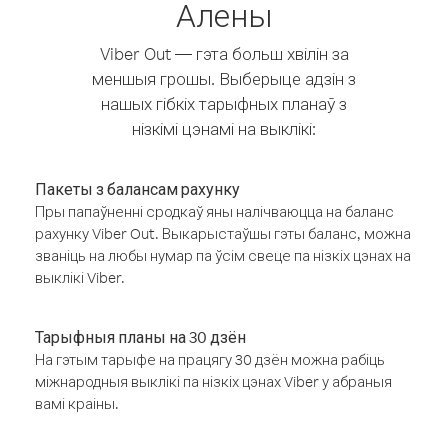
Алены
Viber Out — гэта больш хвілін за
меншыя грошы. Выберыце адзін з
нашых гібкіх тарыфных планаў з
нізкімі цэнамі на выклікі:
Пакеты з балансам рахунку
Пры папаўненні сродкаў яны налічваюцца на баланс
рахунку Viber Out. Выкарыстаўшы гэты баланс, можна
званіць на любы нумар па ўсім свеце па нізкіх цэнах на
выклікі Viber.
Тарыфныя планы на 30 дзён
На гэтым тарыфе на працягу 30 дзён можна рабіць
міжнародныя выклікі па нізкіх цэнах Viber у абраныя
вамі краіны.