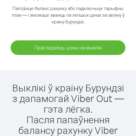
Папоўніце баланс рахунку або падключыце тарыфны
план — і зможаце званіць па лепшых цэнах за хвіліну ў
краіну Бурундзі.
Прагледзець цэны на выклікі
Выклікі ў краіну Бурундзі
з дапамогай Viber Out —
гэта лёгка.
Пасля папаўнення
балансу рахунку Viber