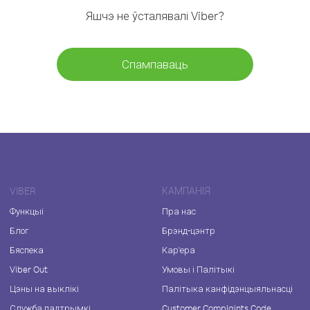
Яшчэ не ўсталявалі Viber?
Спампаваць
VIBER
КАМПАНІЯ
Функцыі
Пра нас
Блог
Брэнд-цэнтр
Бяспека
Кар'ера
Viber Out
Умовы і Палітыкі
Цэны на выклікі
Палітыка канфідэнцыяльнасці
Служба падтрымкі
Customer Complaints Code