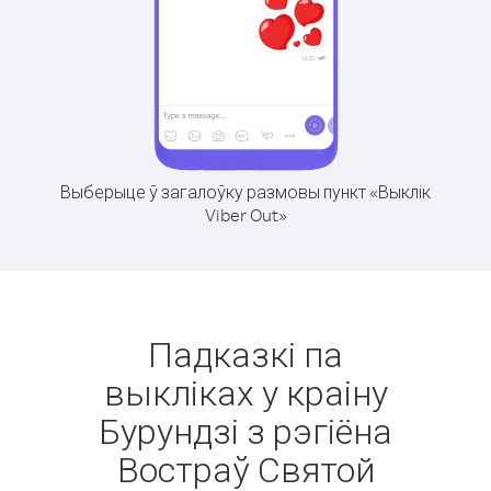
Выберыце ў загалоўку размовы пункт «Выклік
Viber Out»
Падказкі па
выкліках у краіну
Бурундзі з рэгіёна
Востраў Святой