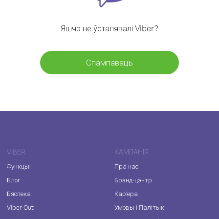
Яшчэ не ўсталявалі Viber?
Спампаваць
VIBER
КАМПАНІЯ
Функцыі
Пра нас
Блог
Брэнд-цэнтр
Бяспека
Кар'ера
Viber Out
Умовы і Палітыкі