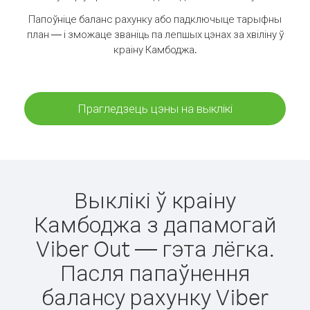
Папоўніце баланс рахунку або падключыце тарыфны
план — і зможаце званіць па лепшых цэнах за хвіліну ў
краіну Камбоджа.
Прагледзець цэны на выклікі
Выклікі ў краіну
Камбоджа з дапамогай
Viber Out — гэта лёгка.
Пасля папаўнення
балансу рахунку Viber