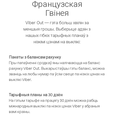
Французская
Гвінея
Viber Out — гэта больш хвілін за
меншыя грошы. Выберыце адзін з
нашых гібкіх тарыфных планаў з
нізкімі цэнамі на выклікі:
Пакеты з балансам рахунку
Пры папаўненні сродкаў яны налічваюцца на баланс
рахунку Viber Out. Выкарыстаўшы гэты баланс, можна
званіць на любы нумар па ўсім свеце па нізкіх цэнах на
выклікі Viber.
Тарыфныя планы на 30 дзён
На гэтым тарыфе на працягу 30 дзён можна рабіць
міжнародныя выклікі па нізкіх цэнах Viber у абраныя
вамі краіны.