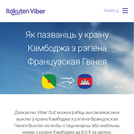
Увайсці
Togg
navig
Як пазваніць у краіну
Камбоджа з рэгіёна
Французская Гвінея
Дзякуючы Viber Out можна рабіць высакаякасныя
выклікі ў краіну Камбоджа з рэгіёна Французская
Гвінея.
Выклікі на любы стацыянарны або мабільны
нумар у краіне Камбоджа ад 9.0 ¢ за хвіліну.