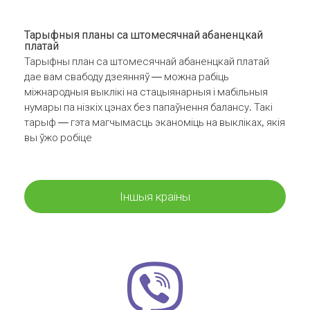
Тарыфныя планы са штомесячнай абаненцкай
платай
Тарыфны план са штомесячнай абаненцкай платай
дае вам свабоду дзеянняў — можна рабіць
міжнародныя выклікі на стацыянарныя і мабільныя
нумары па нізкіх цэнах без папаўнення балансу. Такі
тарыф — гэта магчымасць эканоміць на выкліках, якія
вы ўжо робіце
Іншыя краіны