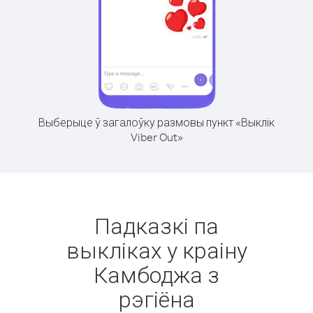
Выберыце ў загалоўку размовы пункт «Выклік
Viber Out»
Падказкі па
выкліках у краіну
Камбоджа з
рэгіёна