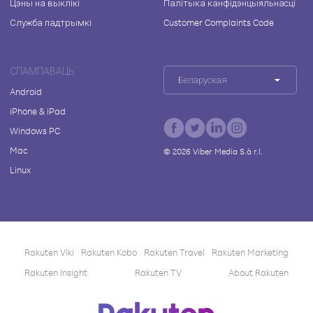
Цэны на выклікі
Палітыка канфідэнцыяльнасці
Служба падтрымкі
Customer Complaints Code
СПАМПАВАЦЬ
Беларуская
Android
iPhone & iPad
Windows PC
Mac
©
2026
Viber Media S.à r.l.
Linux
Rakuten Viki
Rakuten Kobo
Rakuten Travel
Rakuten Marketing
Rakuten Insight
Rakuten TV
About Rakuten