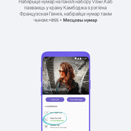
Набярыце нумар на панэлі набору Viber.
Каб
пазваніць у краіну Камбоджа з рэгіёна
Французская Гвінея, набірайце нумар такім
чынам:
+
+
855
Мясцовы нумар