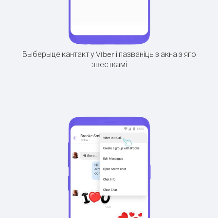
Выберыце кантакт у Viber і пазваніць з акна з яго
звесткамі