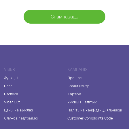
Спампаваць
VIBER
КАМПАНІЯ
Функцыі
Пра нас
Блог
Брэнд-цэнтр
Бяспека
Кар'ера
Viber Out
Умовы і Палітыкі
Цэны на выклікі
Палітыка канфідэнцыяльнасці
Служба падтрымкі
Customer Complaints Code