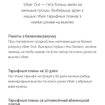
Viber Out — гэта больш хвілін за
меншыя грошы. Выберыце адзін з
нашых гібкіх тарыфных планаў з
нізкімі цэнамі на выклікі:
Пакеты з балансам рахунку
Пры папаўненні сродкаў яны налічваюцца на баланс
рахунку Viber Out. Выкарыстаўшы гэты баланс, можна
званіць на любы нумар па ўсім свеце па нізкіх цэнах на
выклікі Viber.
Тарыфныя планы на 30 дзён
На гэтым тарыфе на працягу 30 дзён можна рабіць
міжнародныя выклікі па нізкіх цэнах Viber у абраныя
вамі краіны.
Тарыфныя планы са штомесячнай абаненцкай
платай