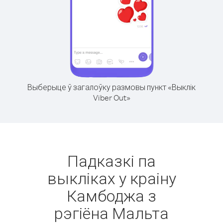
Выберыце ў загалоўку размовы пункт «Выклік
Viber Out»
Падказкі па
выкліках у краіну
Камбоджа з
рэгіёна Мальта