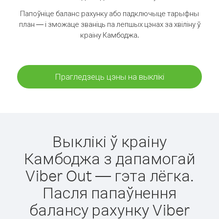
Папоўніце баланс рахунку або падключыце тарыфны
план — і зможаце званіць па лепшых цэнах за хвіліну ў
краіну Камбоджа.
Прагледзець цэны на выклікі
Выклікі ў краіну
Камбоджа з дапамогай
Viber Out — гэта лёгка.
Пасля папаўнення
балансу рахунку Viber