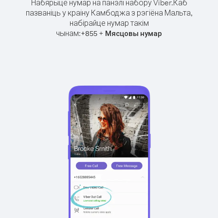
Набярыце нумар на панэлі набору Viber.
Каб
пазваніць у краіну Камбоджа з рэгіёна Мальта,
набірайце нумар такім
чынам:
+
+
855
Мясцовы нумар