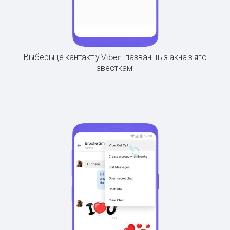
Выберыце кантакт у Viber і пазваніць з акна з яго
звесткамі