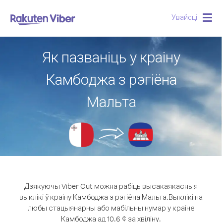
Увайсці
Togg
navig
Як пазваніць у краіну
Камбоджа з рэгіёна
Мальта
Дзякуючы Viber Out можна рабіць высакаякасныя
выклікі ў краіну Камбоджа з рэгіёна Мальта.
Выклікі на
любы стацыянарны або мабільны нумар у краіне
Камбоджа ад 10.6 ¢ за хвіліну.