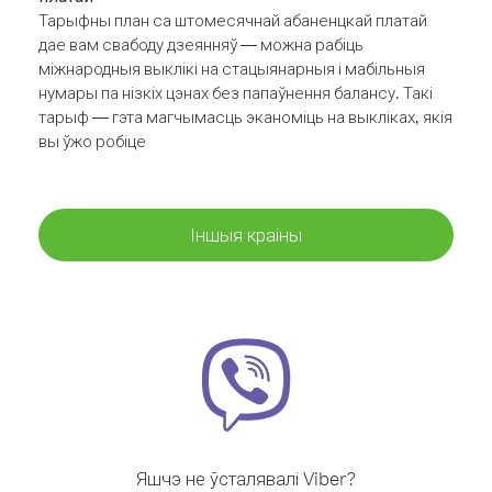
Тарыфны план са штомесячнай абаненцкай платай
дае вам свабоду дзеянняў — можна рабіць
міжнародныя выклікі на стацыянарныя і мабільныя
нумары па нізкіх цэнах без папаўнення балансу. Такі
тарыф — гэта магчымасць эканоміць на выкліках, якія
вы ўжо робіце
Іншыя краіны
Яшчэ не ўсталявалі Viber?