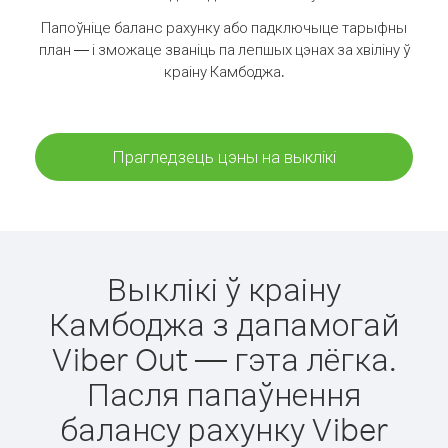
Папоўніце баланс рахунку або падключыце тарыфны
план — і зможаце званіць па лепшых цэнах за хвіліну ў
краіну Камбоджа.
Прагледзець цэны на выклікі
Выклікі ў краіну
Камбоджа з дапамогай
Viber Out — гэта лёгка.
Пасля папаўнення
балансу рахунку Viber