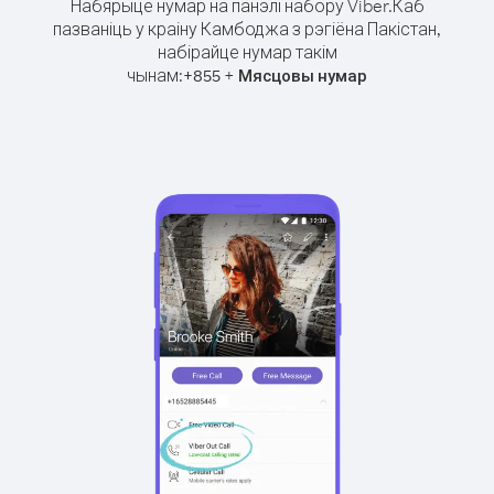
Набярыце нумар на панэлі набору Viber.
Каб
пазваніць у краіну Камбоджа з рэгіёна Пакістан,
набірайце нумар такім
чынам:
+
+
855
Мясцовы нумар