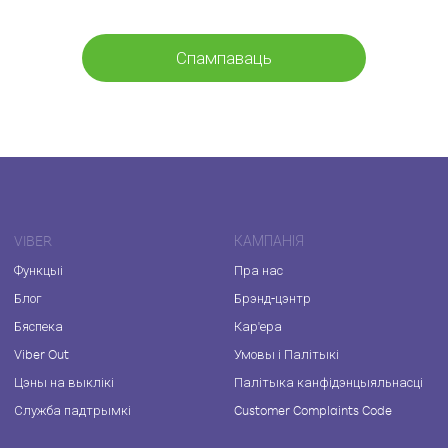
Спампаваць
VIBER
КАМПАНІЯ
Функцыі
Пра нас
Блог
Брэнд-цэнтр
Бяспека
Кар'ера
Viber Out
Умовы і Палітыкі
Цэны на выклікі
Палітыка канфідэнцыяльнасці
Служба падтрымкі
Customer Complaints Code