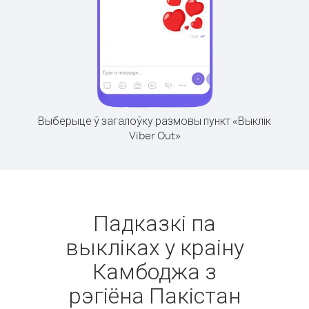
Выберыце ў загалоўку размовы пункт «Выклік
Viber Out»
Падказкі па
выкліках у краіну
Камбоджа з
рэгіёна Пакістан