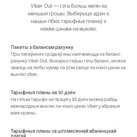
Viber Out — гэта больш хвілін за
меншыя грошы. Выберыце адзін з
нашых гібкіх тарыфных планаў з
нізкімі цэнамі на выклікі:
Пакеты з балансам рахунку
Пры папаўненні сродкаў яны налічваюцца на баланс
рахунку Viber Out. Выкарыстаўшы гэты баланс, можна
званіць на любы нумар па ўсім свеце па нізкіх цэнах на
выклікі Viber.
Тарыфныя планы на 30 дзён
На гэтым тарыфе на працягу 30 дзён можна рабіць
міжнародныя выклікі па нізкіх цэнах Viber у абраныя
вамі краіны.
Тарыфныя планы са штомесячнай абаненцкай
платай