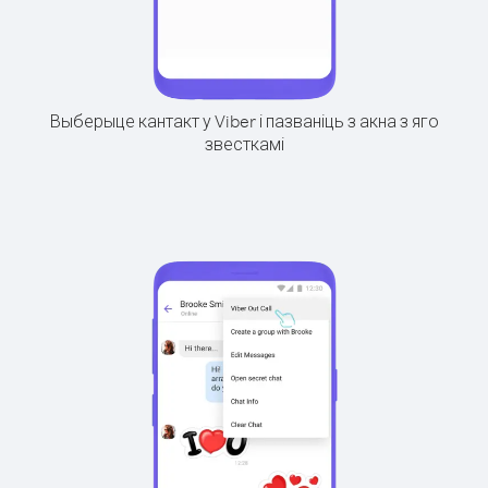
Выберыце кантакт у Viber і пазваніць з акна з яго
звесткамі