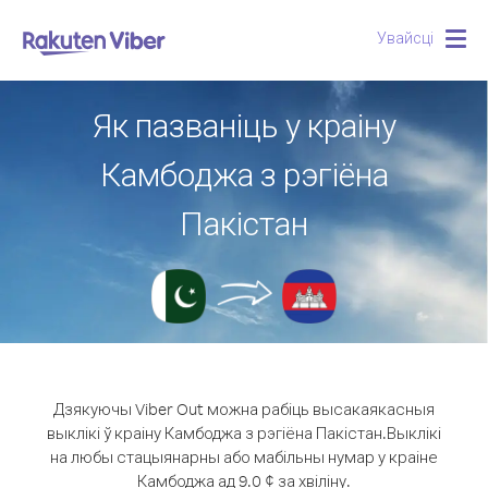
Увайсці
Togg
navig
Як пазваніць у краіну
Камбоджа з рэгіёна
Пакістан
Дзякуючы Viber Out можна рабіць высакаякасныя
выклікі ў краіну Камбоджа з рэгіёна Пакістан.
Выклікі
на любы стацыянарны або мабільны нумар у краіне
Камбоджа ад 9.0 ¢ за хвіліну.