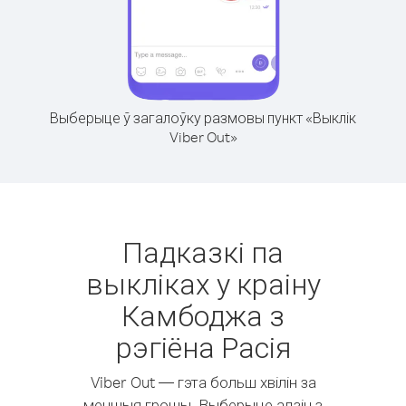
Выберыце ў загалоўку размовы пункт «Выклік
Viber Out»
Падказкі па
выкліках у краіну
Камбоджа з
рэгіёна Расія
Viber Out — гэта больш хвілін за
меншыя грошы. Выберыце адзін з