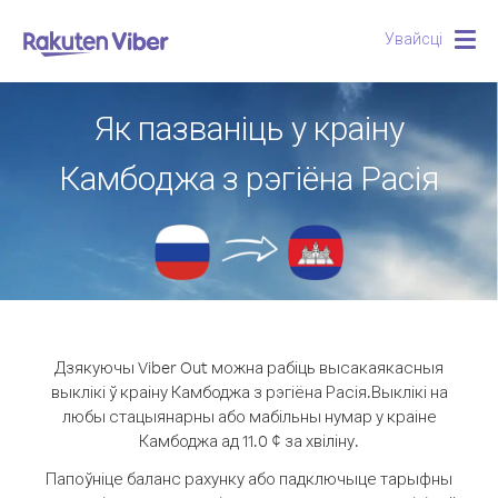
Увайсці
Togg
navig
Як пазваніць у краіну
Камбоджа з рэгіёна Расія
Дзякуючы Viber Out можна рабіць высакаякасныя
выклікі ў краіну Камбоджа з рэгіёна Расія.
Выклікі на
любы стацыянарны або мабільны нумар у краіне
Камбоджа ад 11.0 ¢ за хвіліну.
Папоўніце баланс рахунку або падключыце тарыфны