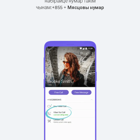
набірайце нумар такім
чынам:
+
+
855
Мясцовы нумар