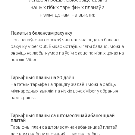
нашых гібкіх тарыфных планаў з
нізкімі цэнамі на выклікі:
Пакеты з балансам рахунку
Пры папаўненні сродкаў яны налічваюцца на баланс
рахунку Viber Out. Выкарыстаўшы гэты баланс, можна
званіць на любы нумар па ўсім свеце па нізкіх цэнах на
выклікі Viber.
Тарыфныя планы на 30 дзён
На гэтым тарыфе на працягу 30 дзён можна рабіць
міжнародныя выклікі па нізкіх цэнах Viber у абраныя
вамі краіны.
Тарыфныя планы са штомесячнай абаненцкай
платай
Тарыфны план са штомесячнай абаненцкай платай
дае вам свабоду дзеянняў — можна рабіць