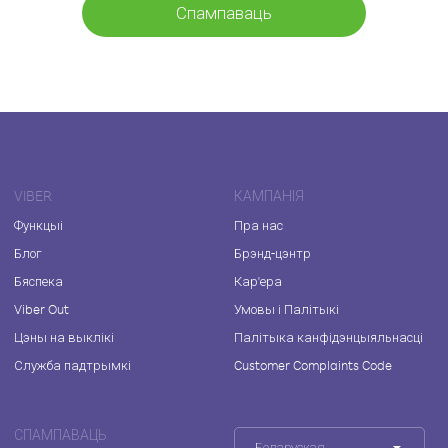
Спампаваць
VIBER
КАМПАНІЯ
Функцыі
Пра нас
Блог
Брэнд-цэнтр
Бяспека
Кар'ера
Viber Out
Умовы і Палітыкі
Цэны на выклікі
Палітыка канфідэнцыяльнасці
Служба падтрымкі
Customer Complaints Code
СПАМПАВАЦЬ
Беларуская