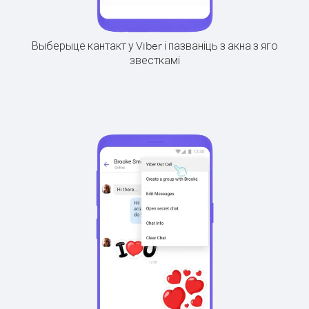
Выберыце кантакт у Viber і пазваніць з акна з яго
звесткамі