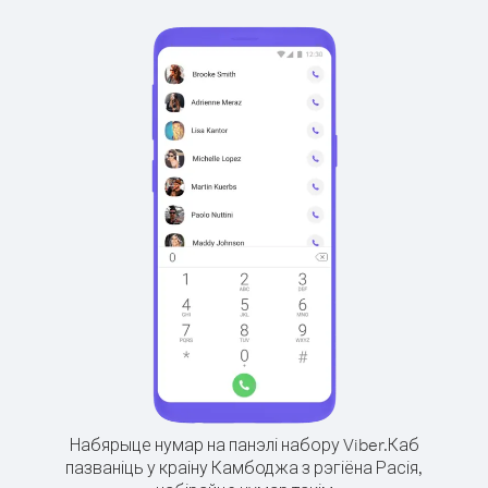
Набярыце нумар на панэлі набору Viber.
Каб
пазваніць у краіну Камбоджа з рэгіёна Расія,