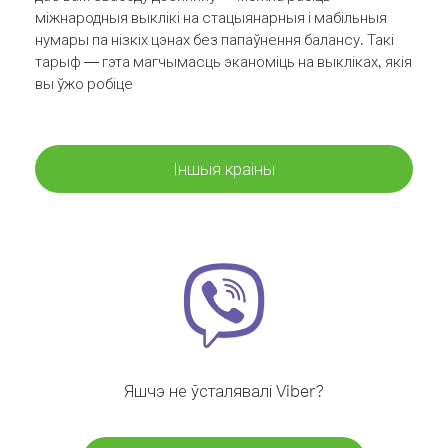
міжнародныя выклікі на стацыянарныя і мабільныя
нумары па нізкіх цэнах без папаўнення балансу. Такі
тарыф — гэта магчымасць эканоміць на выкліках, якія
вы ўжо робіце
Іншыя краіны
Яшчэ не ўсталявалі Viber?