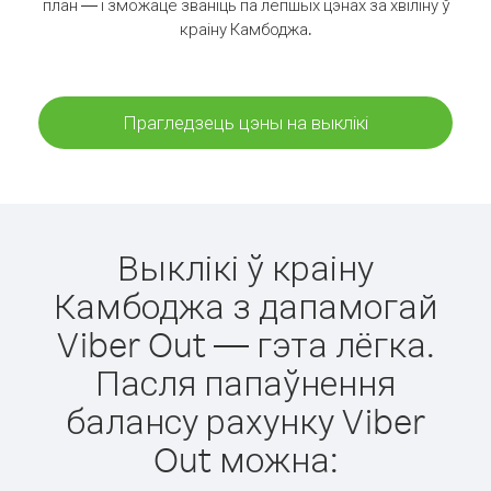
план — і зможаце званіць па лепшых цэнах за хвіліну ў
краіну Камбоджа.
Прагледзець цэны на выклікі
Выклікі ў краіну
Камбоджа з дапамогай
Viber Out — гэта лёгка.
Пасля папаўнення
балансу рахунку Viber
Out можна: