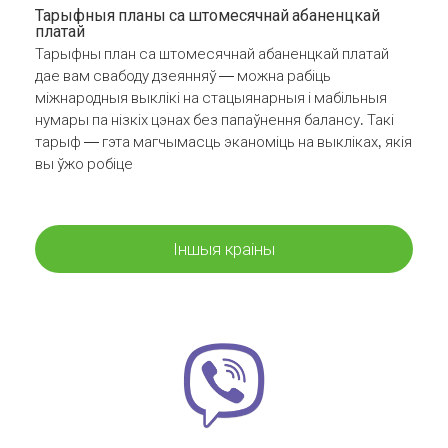
Тарыфныя планы са штомесячнай абаненцкай
платай
Тарыфны план са штомесячнай абаненцкай платай
дае вам свабоду дзеянняў — можна рабіць
міжнародныя выклікі на стацыянарныя і мабільныя
нумары па нізкіх цэнах без папаўнення балансу. Такі
тарыф — гэта магчымасць эканоміць на выкліках, якія
вы ўжо робіце
Іншыя краіны