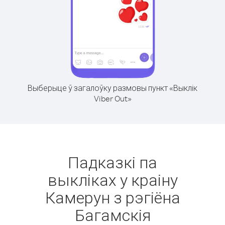
Выберыце ў загалоўку размовы пункт «Выклік
Viber Out»
Падказкі па
выкліках у краіну
Камерун з рэгіёна
Багамскія