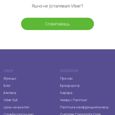
Яшчэ не ўсталявалі Viber?
Спампаваць
VIBER
КАМПАНІЯ
Функцыі
Пра нас
Блог
Брэнд-цэнтр
Бяспека
Кар'ера
Viber Out
Умовы і Палітыкі
Цэны на выклікі
Палітыка канфідэнцыяльнасці
Служба падтрымкі
Customer Complaints Code