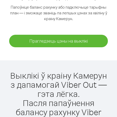
Папоўніце баланс рахунку або падключыце тарыфны
план — і зможаце званіць па лепшых цэнах за хвіліну ў
краіну Камерун.
Прагледзець цэны на выклікі
Выклікі ў краіну Камерун
з дапамогай Viber Out —
гэта лёгка.
Пасля папаўнення
балансу рахунку Viber