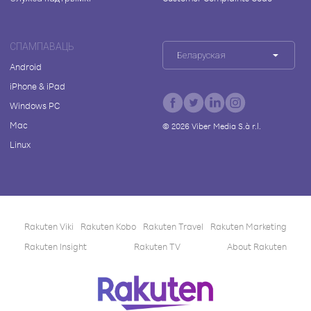
СПАМПАВАЦЬ
Беларуская
Android
iPhone & iPad
Windows PC
Mac
©
2026
Viber Media S.à r.l.
Linux
Rakuten Viki
Rakuten Kobo
Rakuten Travel
Rakuten Marketing
Rakuten Insight
Rakuten TV
About Rakuten