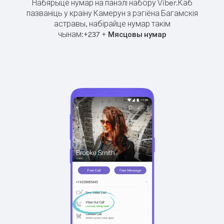
Набярыце нумар на панэлі набору Viber.
Каб
пазваніць у краіну Камерун з рэгіёна Багамскія
астравы, набірайце нумар такім
чынам:
+
+
237
Мясцовы нумар