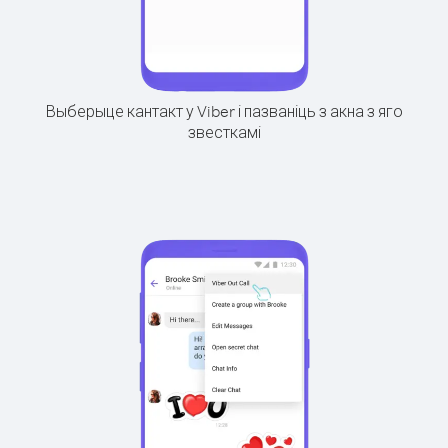
Выберыце кантакт у Viber і пазваніць з акна з яго
звесткамі