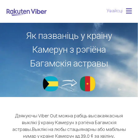
Увайсці
Togg
navig
Як пазваніць у краіну
Камерун з рэгіёна
Багамскія астравы
Дзякуючы Viber Out можна рабіць высакаякасныя
выклікі ў краіну Камерун з рэгіёна Багамскія
астравы.
Выклікі на любы стацыянарны або мабільны
нумар у краіне Камерун ад 39.0 ¢ за хвіліну.