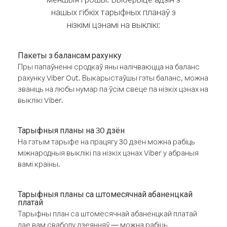
нашых гібкіх тарыфных планаў з
нізкімі цэнамі на выклікі:
Пакеты з балансам рахунку
Пры папаўненні сродкаў яны налічваюцца на баланс
рахунку Viber Out. Выкарыстаўшы гэты баланс, можна
званіць на любы нумар па ўсім свеце па нізкіх цэнах на
выклікі Viber.
Тарыфныя планы на 30 дзён
На гэтым тарыфе на працягу 30 дзён можна рабіць
міжнародныя выклікі па нізкіх цэнах Viber у абраныя
вамі краіны.
Тарыфныя планы са штомесячнай абаненцкай
платай
Тарыфны план са штомесячнай абаненцкай платай
дае вам свабоду дзеянняў — можна рабіць