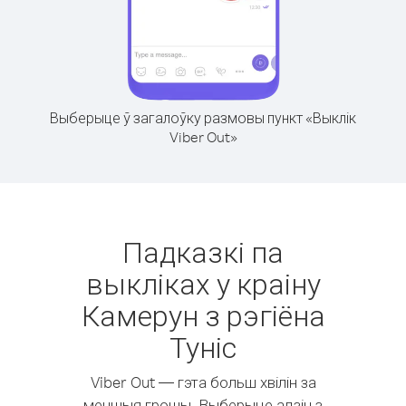
Выберыце ў загалоўку размовы пункт «Выклік
Viber Out»
Падказкі па
выкліках у краіну
Камерун з рэгіёна
Туніс
Viber Out — гэта больш хвілін за
меншыя грошы. Выберыце адзін з