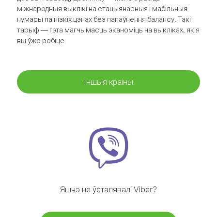
міжнародныя выклікі на стацыянарныя і мабільныя
нумары па нізкіх цэнах без папаўнення балансу. Такі
тарыф — гэта магчымасць эканоміць на выкліках, якія
вы ўжо робіце
Іншыя краіны
Яшчэ не ўсталявалі Viber?