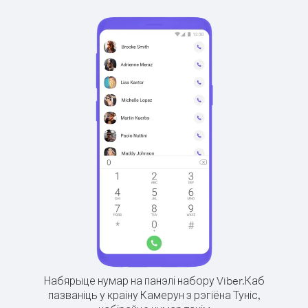
Набярыце нумар на панэлі набору Viber.
Каб
пазваніць у краіну Камерун з рэгіёна Туніс,