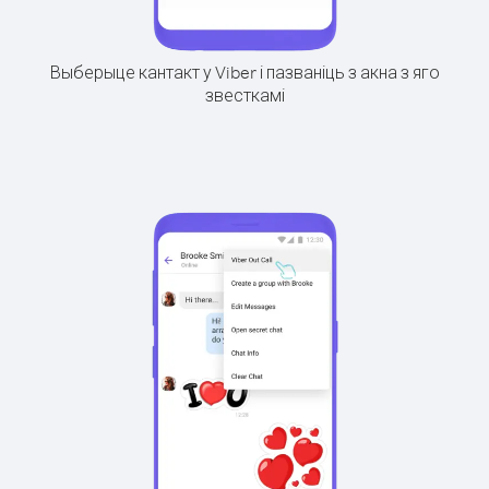
Выберыце кантакт у Viber і пазваніць з акна з яго
звесткамі