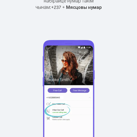
набірайце нумар такім
чынам:
+
+
237
Мясцовы нумар