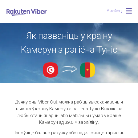
Увайсці
Togg
navig
Як пазваніць у краіну
Камерун з рэгіёна Туніс
Дзякуючы Viber Out можна рабіць высакаякасныя
выклікі ў краіну Камерун з рэгіёна Туніс.
Выклікі на
любы стацыянарны або мабільны нумар у краіне
Камерун ад 39.0 ¢ за хвіліну.
Папоўніце баланс рахунку або падключыце тарыфны