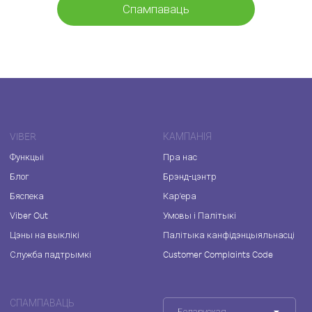
Спампаваць
VIBER
КАМПАНІЯ
Функцыі
Пра нас
Блог
Брэнд-цэнтр
Бяспека
Кар'ера
Viber Out
Умовы і Палітыкі
Цэны на выклікі
Палітыка канфідэнцыяльнасці
Служба падтрымкі
Customer Complaints Code
СПАМПАВАЦЬ
Беларуская