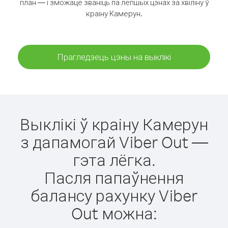
план — і зможаце званіць па лепшых цэнах за хвіліну ў
краіну Камерун.
Прагледзець цэны на выклікі
Выклікі ў краіну Камерун
з дапамогай Viber Out —
гэта лёгка.
Пасля папаўнення
балансу рахунку Viber
Out можна: