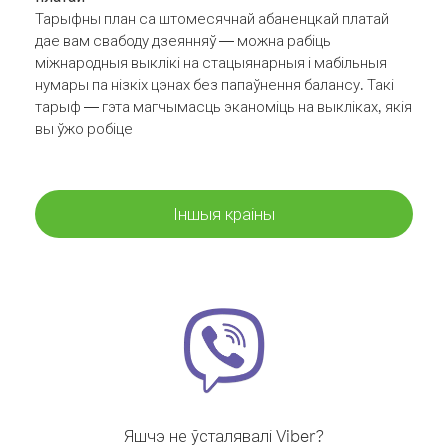
Тарыфны план са штомесячнай абаненцкай платай
дае вам свабоду дзеянняў — можна рабіць
міжнародныя выклікі на стацыянарныя і мабільныя
нумары па нізкіх цэнах без папаўнення балансу. Такі
тарыф — гэта магчымасць эканоміць на выкліках, якія
вы ўжо робіце
Іншыя краіны
Яшчэ не ўсталявалі Viber?