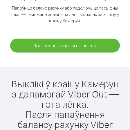
Папоўніце баланс рахунку або падключыце тарыфны
план — і зможаце званіць па лепшых цэнах за хвіліну ў
краіну Камерун.
Прагледзець цэны на выклікі
Выклікі ў краіну Камерун
з дапамогай Viber Out —
гэта лёгка.
Пасля папаўнення
балансу рахунку Viber