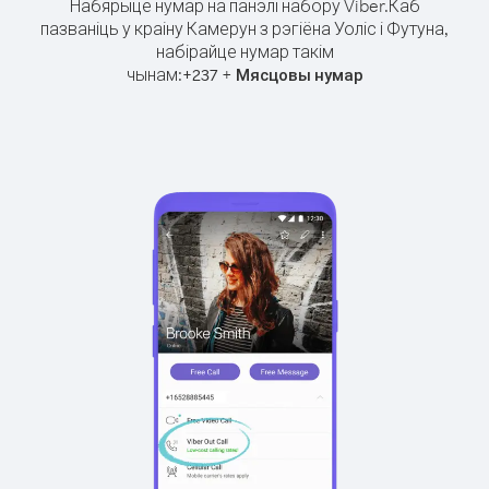
Набярыце нумар на панэлі набору Viber.
Каб
пазваніць у краіну Камерун з рэгіёна Уоліс і Футуна,
набірайце нумар такім
чынам:
+
+
237
Мясцовы нумар