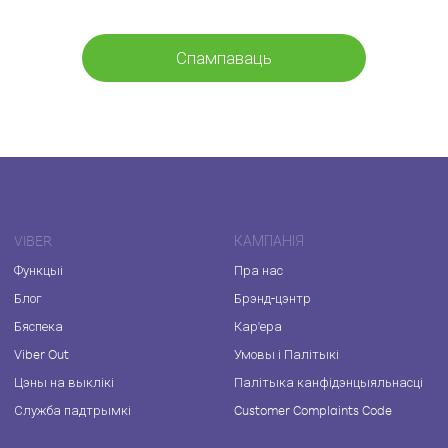
Спампаваць
VIBER
КАМПАНІЯ
Функцыі
Пра нас
Блог
Брэнд-цэнтр
Бяспека
Кар'ера
Viber Out
Умовы і Палітыкі
Цэны на выклікі
Палітыка канфідэнцыяльнасці
Служба падтрымкі
Customer Complaints Code