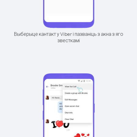
Выберыце кантакт у Viber і пазваніць з акна з яго
звесткамі