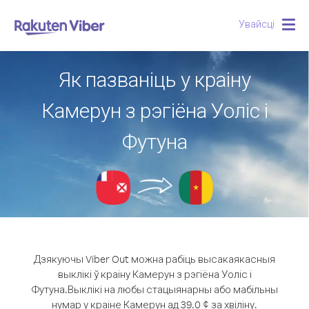
Увайсці
Togg
navig
Як пазваніць у краіну
Камерун з рэгіёна Уоліс і
Футуна
Дзякуючы Viber Out можна рабіць высакаякасныя
выклікі ў краіну Камерун з рэгіёна Уоліс і
Футуна.
Выклікі на любы стацыянарны або мабільны
нумар у краіне Камерун ад 39.0 ¢ за хвіліну.