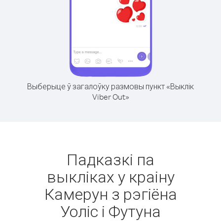
Выберыце ў загалоўку размовы пункт «Выклік
Viber Out»
Падказкі па
выкліках у краіну
Камерун з рэгіёна
Уоліс і Футуна