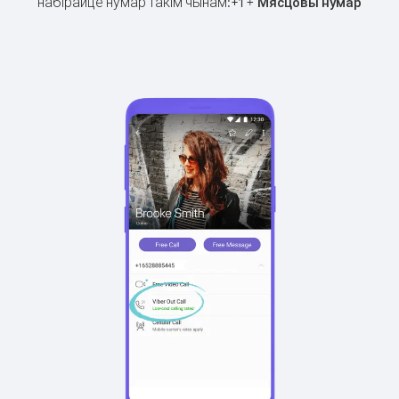
набірайце нумар такім чынам:
+
+
1
Мясцовы нумар