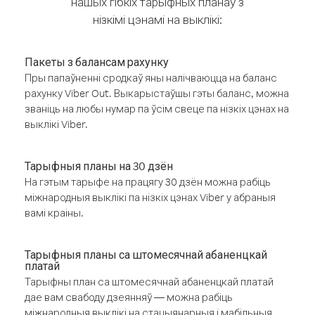
нашых гібкіх тарыфных планаў з
нізкімі цэнамі на выклікі:
Пакеты з балансам рахунку
Пры папаўненні сродкаў яны налічваюцца на баланс
рахунку Viber Out. Выкарыстаўшы гэты баланс, можна
званіць на любы нумар па ўсім свеце па нізкіх цэнах на
выклікі Viber.
Тарыфныя планы на 30 дзён
На гэтым тарыфе на працягу 30 дзён можна рабіць
міжнародныя выклікі па нізкіх цэнах Viber у абраныя
вамі краіны.
Тарыфныя планы са штомесячнай абаненцкай
платай
Тарыфны план са штомесячнай абаненцкай платай
дае вам свабоду дзеянняў — можна рабіць
міжнародныя выклікі на стацыянарныя і мабільныя