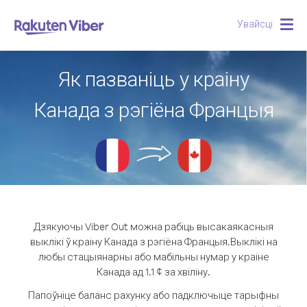
Увайсці
Togg
navig
Як пазваніць у краіну
Канада з рэгіёна Францыя
Дзякуючы Viber Out можна рабіць высакаякасныя
выклікі ў краіну Канада з рэгіёна Францыя.
Выклікі на
любы стацыянарны або мабільны нумар у краіне
Канада ад 1.1 ¢ за хвіліну.
Папоўніце баланс рахунку або падключыце тарыфны