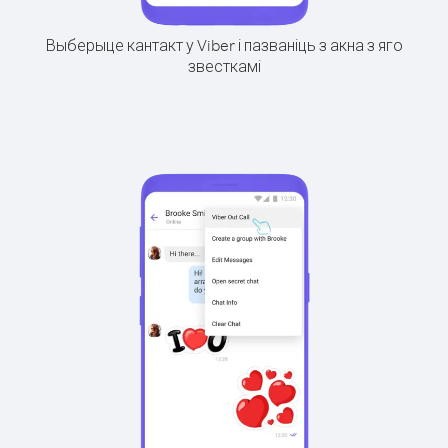
Выберыце кантакт у Viber і пазваніць з акна з яго
звесткамі