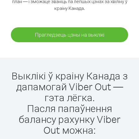
план — і зможаце званіць па лепшых цэнах за хвіліну ў
краіну Канада.
Прагледзець цэны на выклікі
Выклікі ў краіну Канада з
дапамогай Viber Out —
гэта лёгка.
Пасля папаўнення
балансу рахунку Viber
Out можна: