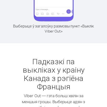
Выберыце ў загалоўку размовы пункт «Выклік
Viber Out»
Падказкі па
выкліках у краіну
Канада з рэгіёна
Францыя
Viber Out — гэта больш хвілін за
меншыя грошы. Выберыце адзін з