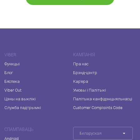
VIBER
КАМПАНІЯ
Функцыі
Пра нас
Блог
Брэнд-цэнтр
Бяспека
Кар'ера
Viber Out
Умовы і Палітыкі
Цэны на выклікі
Палітыка канфідэнцыяльнасці
Служба падтрымкі
Customer Complaints Code
СПАМПАВАЦЬ
Беларуская
Android