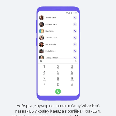
Набярыце нумар на панэлі набору Viber.
Каб
пазваніць у краіну Канада з рэгіёна Францыя,