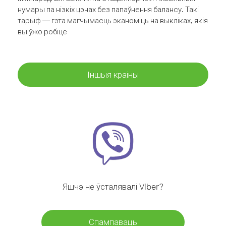
нумары па нізкіх цэнах без папаўнення балансу. Такі
тарыф — гэта магчымасць эканоміць на выкліках, якія
вы ўжо робіце
Іншыя краіны
Яшчэ не ўсталявалі Viber?
Спампаваць