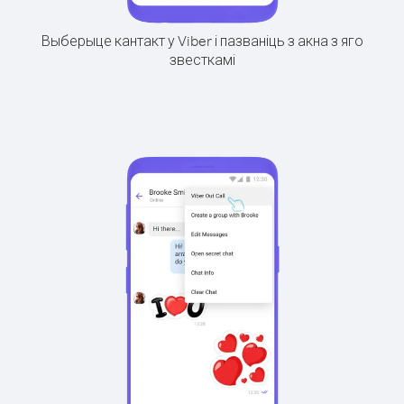
Выберыце кантакт у Viber і пазваніць з акна з яго
звесткамі