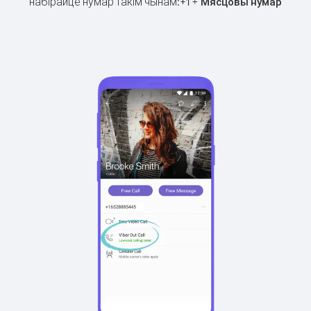
набірайце нумар такім чынам:
+
+
1
Мясцовы нумар