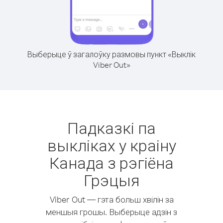
Выберыце ў загалоўку размовы пункт «Выклік
Viber Out»
Падказкі па
выкліках у краіну
Канада з рэгіёна
Грэцыя
Viber Out — гэта больш хвілін за
меншыя грошы. Выберыце адзін з