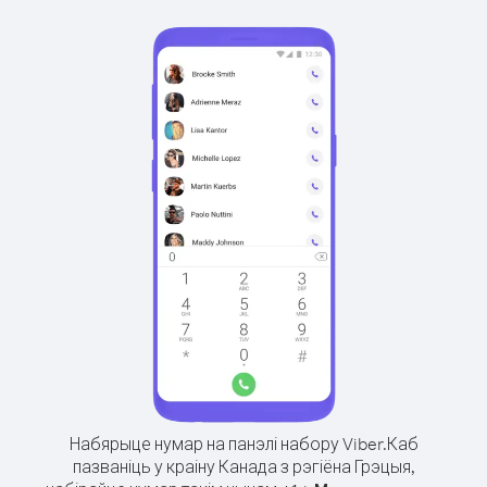
Набярыце нумар на панэлі набору Viber.
Каб
пазваніць у краіну Канада з рэгіёна Грэцыя,