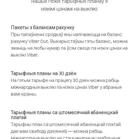
нашых гібкіх тарыфных планаў з
нізкімі цэнамі на выклікі:
Пакеты з балансам рахунку
Пры папаўненні сродкаў яны налічваюцца на баланс
рахунку Viber Out. Выкарыстаўшы гэты баланс, можна
званіць на любы нумар па ўсім свеце па нізкіх цэнах на
выклікі Viber.
Тарыфныя планы на 30 дзён
На гэтым тарыфе на працягу 30 дзён можна рабіць
міжнародныя выклікі па нізкіх цэнах Viber у абраныя
вамі краіны.
Тарыфныя планы са штомесячнай абаненцкай
платай
Тарыфны план са штомесячнай абаненцкай платай
дае вам свабоду дзеянняў — можна рабіць
міжнародныя выклікі на стацыянарныя і мабільныя