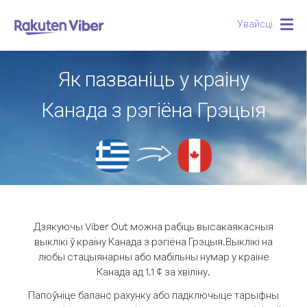
Увайсці
Togg
navig
Як пазваніць у краіну
Канада з рэгіёна Грэцыя
Дзякуючы Viber Out можна рабіць высакаякасныя
выклікі ў краіну Канада з рэгіёна Грэцыя.
Выклікі на
любы стацыянарны або мабільны нумар у краіне
Канада ад 1.1 ¢ за хвіліну.
Папоўніце баланс рахунку або падключыце тарыфны