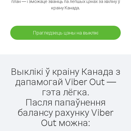
план — і зможаце званіць па лепшых цэнах за хвіліну ў
краіну Канада.
Прагледзець цэны на выклікі
Выклікі ў краіну Канада з
дапамогай Viber Out —
гэта лёгка.
Пасля папаўнення
балансу рахунку Viber
Out можна: