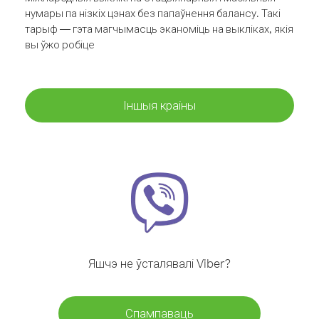
нумары па нізкіх цэнах без папаўнення балансу. Такі
тарыф — гэта магчымасць эканоміць на выкліках, якія
вы ўжо робіце
Іншыя краіны
Яшчэ не ўсталявалі Viber?
Спампаваць