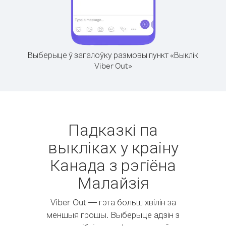
Выберыце ў загалоўку размовы пункт «Выклік
Viber Out»
Падказкі па
выкліках у краіну
Канада з рэгіёна
Малайзія
Viber Out — гэта больш хвілін за
меншыя грошы. Выберыце адзін з