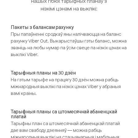
нашых гібкіх тарыфных планаў з
нізкімі цэнамі на выклікі:
Пакеты з балансам рахунку
Пры папаўненні сродкаў яны налічваюцца на баланс
рахунку Viber Out. Выкарыстаўшы гэты баланс, можна
званіць на любы нумар па ўсім свеце па нізкіх цэнах на
выклікі Viber.
Тарыфныя планы на 30 дзён
На гэтым тарыфе на працягу 30 дзён можна рабіць
міжнародныя выклікі па нізкіх цэнах Viber у абраныя
вамі краіны.
Тарыфныя планы са штомесячнай абаненцкай
платай
Тарыфны план са штомесячнай абаненцкай платай
дае вам свабоду дзеянняў — можна рабіць
міжнародныя выклікі на стацыянарныя і мабільныя