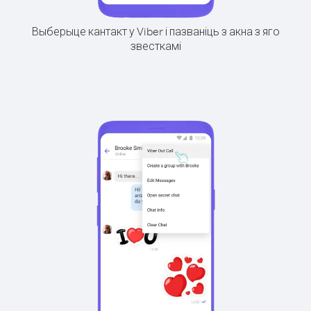
Выберыце кантакт у Viber і пазваніць з акна з яго
звесткамі