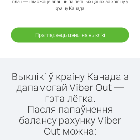
план — і зможаце званіць па лепшых цэнах за хвіліну ў
краіну Канада.
Прагледзець цэны на выклікі
Выклікі ў краіну Канада з
дапамогай Viber Out —
гэта лёгка.
Пасля папаўнення
балансу рахунку Viber
Out можна: