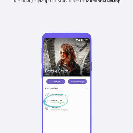
набірайце нумар такім чынам:
+
+
1
Мясцовы нумар