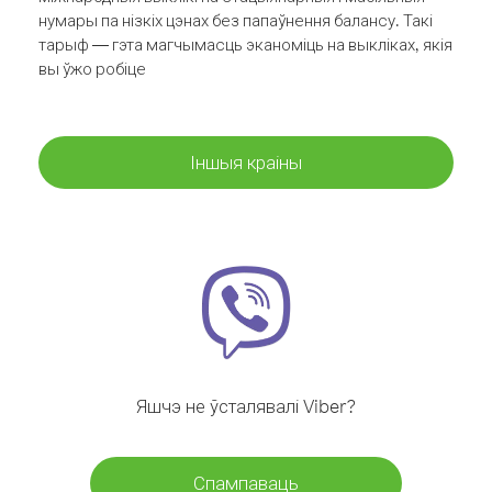
нумары па нізкіх цэнах без папаўнення балансу. Такі
тарыф — гэта магчымасць эканоміць на выкліках, якія
вы ўжо робіце
Іншыя краіны
Яшчэ не ўсталявалі Viber?
Спампаваць