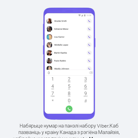
Набярыце нумар на панэлі набору Viber.
Каб
пазваніць у краіну Канада з рэгіёна Малайзія,