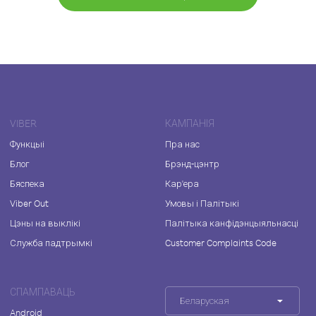
VIBER
КАМПАНІЯ
Функцыі
Пра нас
Блог
Брэнд-цэнтр
Бяспека
Кар'ера
Viber Out
Умовы і Палітыкі
Цэны на выклікі
Палітыка канфідэнцыяльнасці
Служба падтрымкі
Customer Complaints Code
СПАМПАВАЦЬ
Беларуская
Android