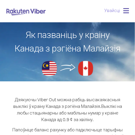
Увайсці
Togg
navig
Як пазваніць у краіну
Канада з рэгіёна Малайзія
Дзякуючы Viber Out можна рабіць высакаякасныя
выклікі ў краіну Канада з рэгіёна Малайзія.
Выклікі на
любы стацыянарны або мабільны нумар у краіне
Канада ад 0.9 ¢ за хвіліну.
Папоўніце баланс рахунку або падключыце тарыфны