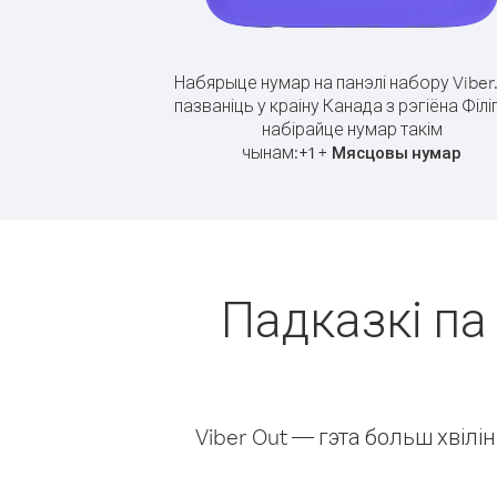
Набярыце нумар на панэлі набору Viber
пазваніць у краіну Канада з рэгіёна Філі
набірайце нумар такім
чынам:
+
+
1
Мясцовы нумар
Падказкі па 
Viber Out — гэта больш хвіл