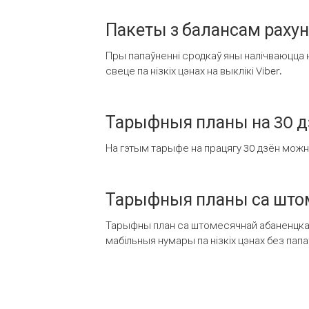
Пакеты з балансам раху
Пры папаўненні сродкаў яны налічваюцца н
свеце па нізкіх цэнах на выклікі Viber.
Тарыфныя планы на 30 д
На гэтым тарыфе на працягу 30 дзён можна 
Тарыфныя планы са штом
Тарыфны план са штомесячнай абаненцкай
мабільныя нумары па нізкіх цэнах без пап