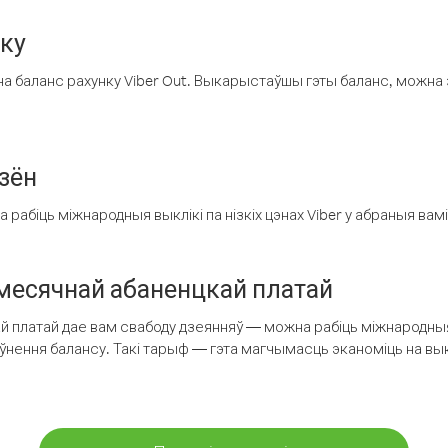
нку
а баланс рахунку Viber Out. Выкарыстаўшы гэты баланс, можна 
зён
рабіць міжнародныя выклікі па нізкіх цэнах Viber у абраныя вамі
есячнай абаненцкай платай
 платай дае вам свабоду дзеянняў — можна рабіць міжнародныя 
аўнення балансу. Такі тарыф — гэта магчымасць эканоміць на выкл