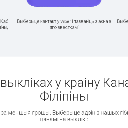
.
Каб
Выберыце кантакт у Viber і пазваніць з акна з
Выбе
піны,
яго звесткамі
выкліках у краіну Кан
Філіпіны
ін за меншыя грошы. Выберыце адзін з нашых гібк
цэнамі на выклікі: