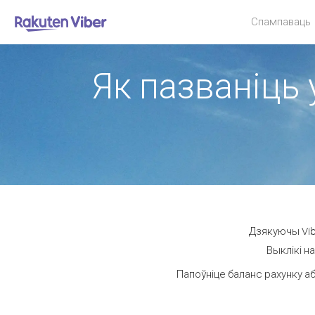
Спампаваць
Як пазваніць 
Дзякуючы Vibe
Выклікі н
Папоўніце баланс рахунку аб