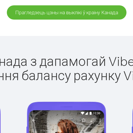
Прагледзець цэны на выклікі ў краіну Канада
анада з дапамогай Vibe
ня балансу рахунку V