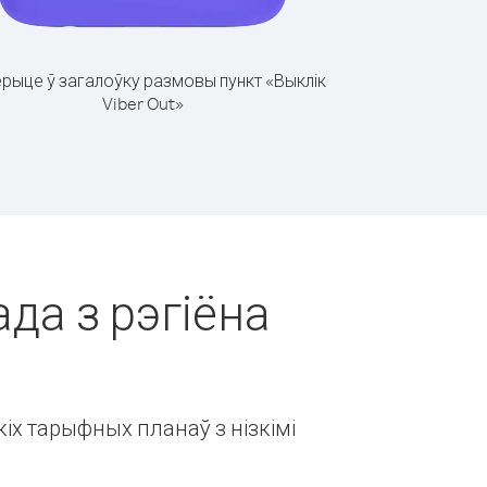
рыце ў загалоўку размовы пункт «Выклік
Viber Out»
ада з рэгіёна
іх тарыфных планаў з нізкімі