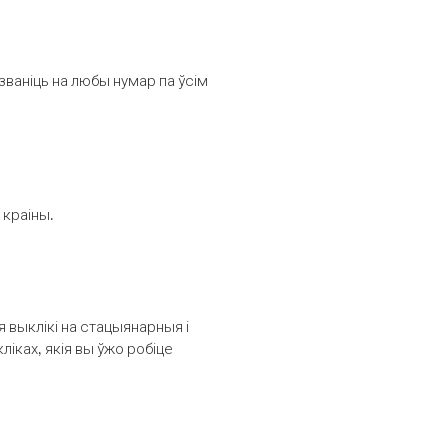
званіць на любы нумар па ўсім
 краіны.
выклікі на стацыянарныя і
іках, якія вы ўжо робіце