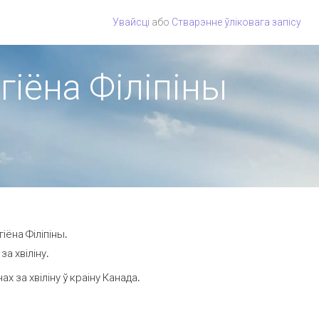
Увайсці
або
Стварэнне ўліковага запісу
гіёна Філіпіны
іёна Філіпіны.
а хвіліну.
 за хвіліну ў краіну Канада.