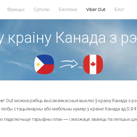
Функцыі
Суполкі
Бяспека
Viber Out
Блог
у краіну Канада з рэ
r Out можна рабіць высакаякасныя выклікі ў краіну Канада з рэг
а любы стацыянарны або мабільны нумар у краіне Канада ад 0.9 ¢ з
о падключыце тарыфны план — і зможаце званіць па лепшых цэнах