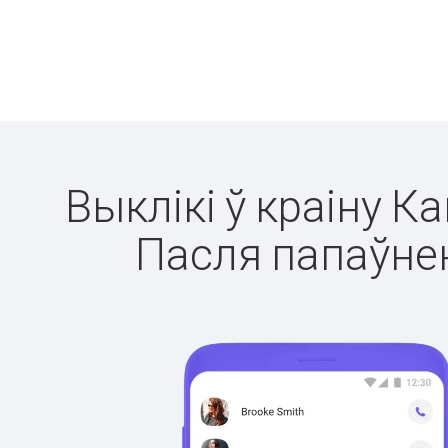
Выклікі ў краіну К
Пасля папаўнен