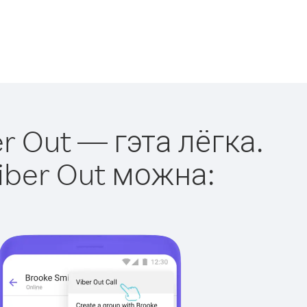
r Out — гэта лёгка.
iber Out можна: