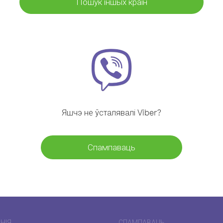
Пошук іншых краін
Яшчэ не ўсталявалі Viber?
Спампаваць
НІЯ
СПАМПАВАЦЬ