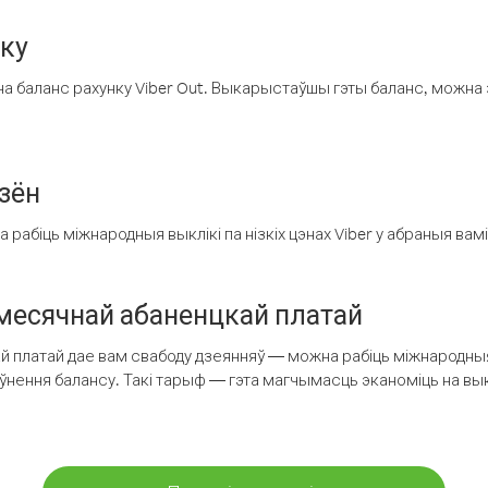
нку
а баланс рахунку Viber Out. Выкарыстаўшы гэты баланс, можна 
зён
рабіць міжнародныя выклікі па нізкіх цэнах Viber у абраныя вамі
есячнай абаненцкай платай
 платай дае вам свабоду дзеянняў — можна рабіць міжнародныя 
аўнення балансу. Такі тарыф — гэта магчымасць эканоміць на выкл