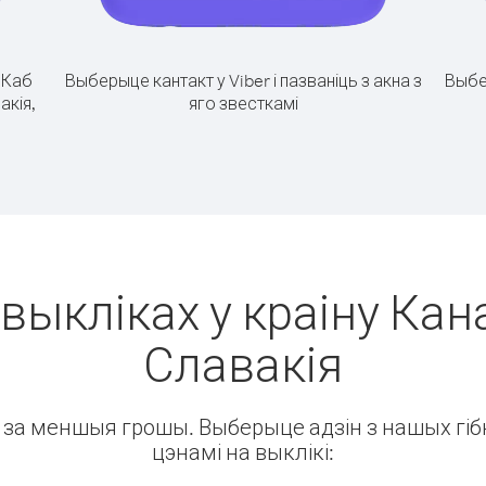
.
Каб
Выберыце кантакт у Viber і пазваніць з акна з
Выбе
акія,
яго звесткамі
выкліках у краіну Кан
Славакія
ін за меншыя грошы. Выберыце адзін з нашых гібк
цэнамі на выклікі: