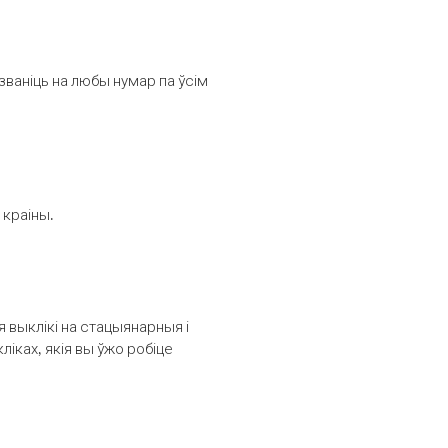
званіць на любы нумар па ўсім
 краіны.
выклікі на стацыянарныя і
іках, якія вы ўжо робіце