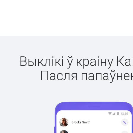
Выклікі ў краіну К
Пасля папаўнен