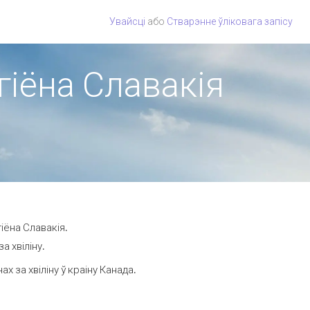
Увайсці
або
Стварэнне ўліковага запісу
гіёна Славакія
іёна Славакія.
а хвіліну.
 за хвіліну ў краіну Канада.