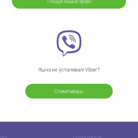
Пошук іншых краін
Яшчэ не ўсталявалі Viber?
Спампаваць
НІЯ
СПАМПАВАЦЬ