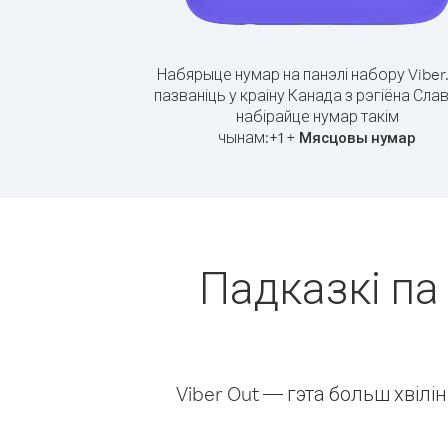
Набярыце нумар на панэлі набору Viber
пазваніць у краіну Канада з рэгіёна Слав
набірайце нумар такім
чынам:
+
+
1
Мясцовы нумар
Падказкі па 
Viber Out — гэта больш хвіл