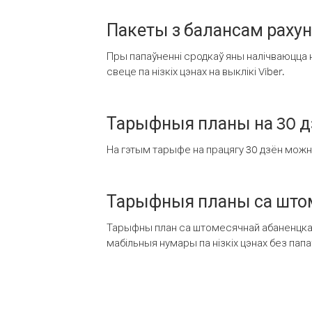
Пакеты з балансам раху
Пры папаўненні сродкаў яны налічваюцца н
свеце па нізкіх цэнах на выклікі Viber.
Тарыфныя планы на 30 д
На гэтым тарыфе на працягу 30 дзён можна 
Тарыфныя планы са штом
Тарыфны план са штомесячнай абаненцкай
мабільныя нумары па нізкіх цэнах без пап