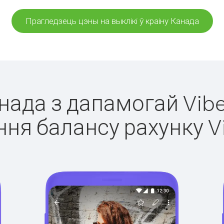
Прагледзець цэны на выклікі ў краіну Канада
анада з дапамогай Vibe
ня балансу рахунку V