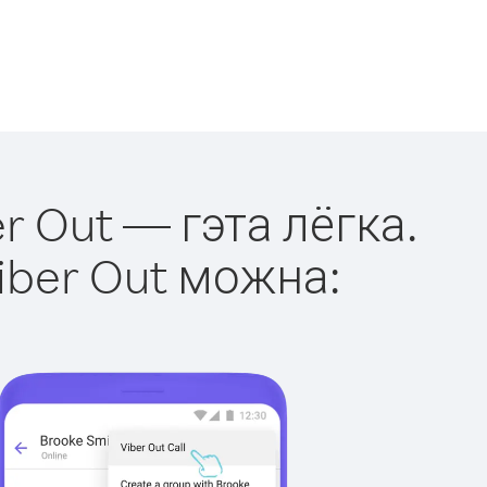
r Out — гэта лёгка.
iber Out можна: