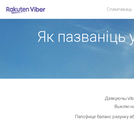
Спампаваць
Як пазваніць 
Дзякуючы Vibe
Выклікі н
Папоўніце баланс рахунку аб