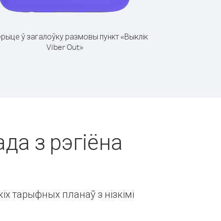
рыце ў загалоўку размовы пункт «Выклік
Viber Out»
ада з рэгіёна
іх тарыфных планаў з нізкімі