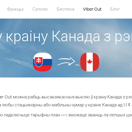
Функцыі
Суполкі
Бяспека
Viber Out
Блог
у краіну Канада з рэ
r Out можна рабіць высакаякасныя выклікі ў краіну Канада з рэг
а любы стацыянарны або мабільны нумар у краіне Канада ад 1.1 ¢ з
о падключыце тарыфны план — і зможаце званіць па лепшых цэнах