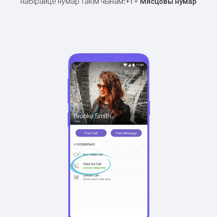
набірайце нумар такім чынам:
+
+
1
Мясцовы нумар