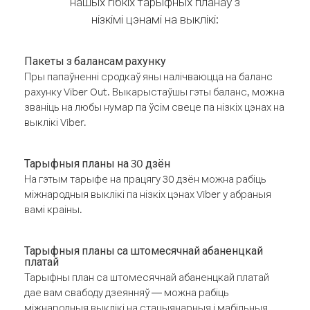
нашых гібкіх тарыфных планаў з
нізкімі цэнамі на выклікі:
Пакеты з балансам рахунку
Пры папаўненні сродкаў яны налічваюцца на баланс
рахунку Viber Out. Выкарыстаўшы гэты баланс, можна
званіць на любы нумар па ўсім свеце па нізкіх цэнах на
выклікі Viber.
Тарыфныя планы на 30 дзён
На гэтым тарыфе на працягу 30 дзён можна рабіць
міжнародныя выклікі па нізкіх цэнах Viber у абраныя
вамі краіны.
Тарыфныя планы са штомесячнай абаненцкай
платай
Тарыфны план са штомесячнай абаненцкай платай
дае вам свабоду дзеянняў — можна рабіць
міжнародныя выклікі на стацыянарныя і мабільныя