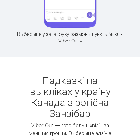
Выберыце ў загалоўку размовы пункт «Выклік
Viber Out»
Падказкі па
выкліках у краіну
Канада з рэгіёна
Занзібар
Viber Out — гэта больш хвілін за
меншыя грошы. Выберыце адзін з