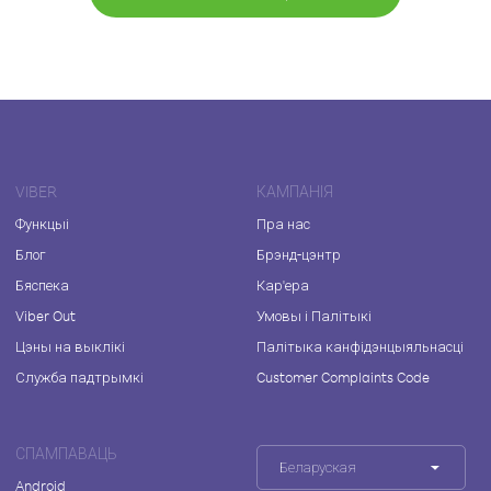
VIBER
КАМПАНІЯ
Функцыі
Пра нас
Блог
Брэнд-цэнтр
Бяспека
Кар'ера
Viber Out
Умовы і Палітыкі
Цэны на выклікі
Палітыка канфідэнцыяльнасці
Служба падтрымкі
Customer Complaints Code
СПАМПАВАЦЬ
Беларуская
Android