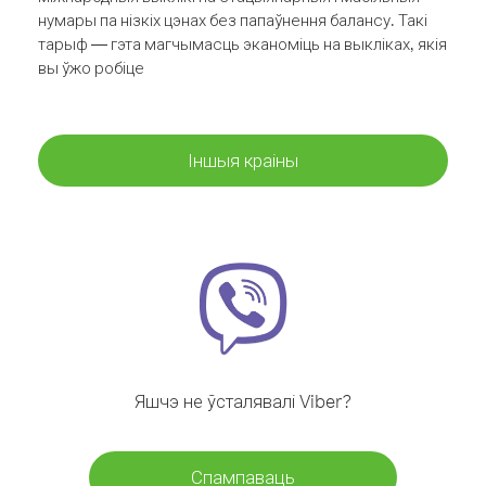
нумары па нізкіх цэнах без папаўнення балансу. Такі
тарыф — гэта магчымасць эканоміць на выкліках, якія
вы ўжо робіце
Іншыя краіны
Яшчэ не ўсталявалі Viber?
Спампаваць