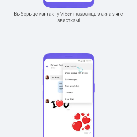
Выберыце кантакт у Viber і пазваніць з акна з яго
звесткамі