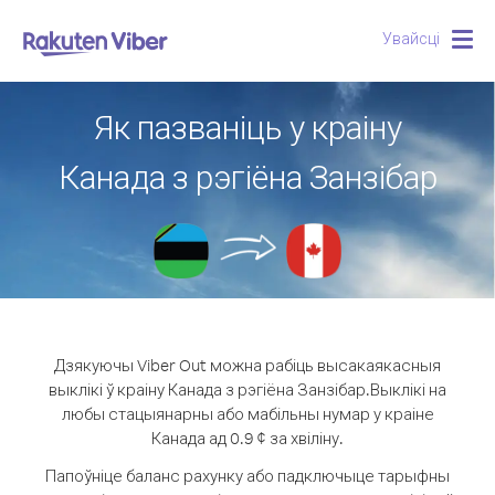
Увайсці
Togg
navig
Як пазваніць у краіну
Канада з рэгіёна Занзібар
Дзякуючы Viber Out можна рабіць высакаякасныя
выклікі ў краіну Канада з рэгіёна Занзібар.
Выклікі на
любы стацыянарны або мабільны нумар у краіне
Канада ад 0.9 ¢ за хвіліну.
Папоўніце баланс рахунку або падключыце тарыфны