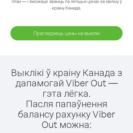
план — і зможаце званіць па лепшых цэнах за хвіліну ў
краіну Канада.
Прагледзець цэны на выклікі
Выклікі ў краіну Канада з
дапамогай Viber Out —
гэта лёгка.
Пасля папаўнення
балансу рахунку Viber
Out можна: