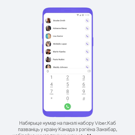
Набярыце нумар на панэлі набору Viber.
Каб
пазваніць у краіну Канада з рэгіёна Занзібар,