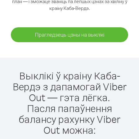
план — і зможаце званіць па лепшых цэнах за хвіліну ў
краіну Каба-Вердэ.
Прагледзець цэны на выклікі
Выклікі ў краіну Каба-
Вердэ з дапамогай Viber
Out — гэта лёгка.
Пасля папаўнення
балансу рахунку Viber
Out можна: