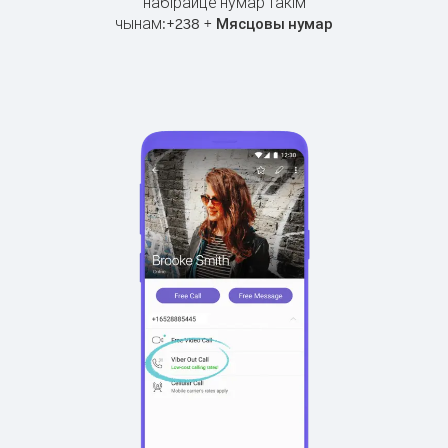
набірайце нумар такім
чынам:
+
+
238
Мясцовы нумар