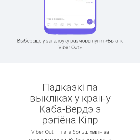
Выберыце ў загалоўку размовы пункт «Выклік
Viber Out»
Падказкі па
выкліках у краіну
Каба-Вердэ з
рэгіёна Кіпр
Viber Out — гэта больш хвілін за
меншыя грошы. Выберыце адзін з