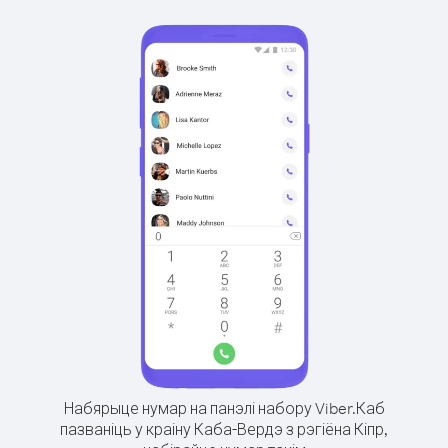
Набярыце нумар на панэлі набору Viber.
Каб
пазваніць у краіну Каба-Вердэ з рэгіёна Кіпр,