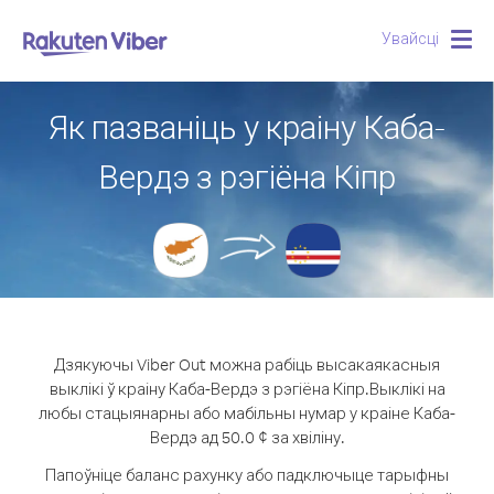
Увайсці
Togg
navig
Як пазваніць у краіну Каба-
Вердэ з рэгіёна Кіпр
Дзякуючы Viber Out можна рабіць высакаякасныя
выклікі ў краіну Каба-Вердэ з рэгіёна Кіпр.
Выклікі на
любы стацыянарны або мабільны нумар у краіне Каба-
Вердэ ад 50.0 ¢ за хвіліну.
Папоўніце баланс рахунку або падключыце тарыфны