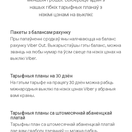
нашых гібкіх тарыфных планаў з
нізкімі цэнамі на выклікі:
Пакеты з балансам рахунку
Пры папаўненні сродкаў яны налічваюцца на баланс
рахунку Viber Out. Выкарыстаўшы гэты баланс, можна
званіць на любы нумар па ўсім свеце па нізкіх цэнах на
выклікі Viber.
Тарыфныя планы на 30 дзён
На гэтым тарыфе на працягу 30 дзён можна рабіць
міжнародныя выклікі па нізкіх цэнах Viber у абраныя
вамі краіны.
Тарыфныя планы са штомесячнай абаненцкай
платай
Тарыфны план са штомесячнай абаненцкай платай
дае вам свабоду дзеянняў — можна рабіць