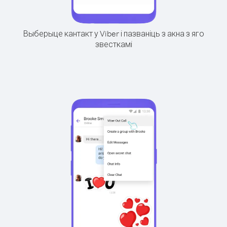
Выберыце кантакт у Viber і пазваніць з акна з яго
звесткамі