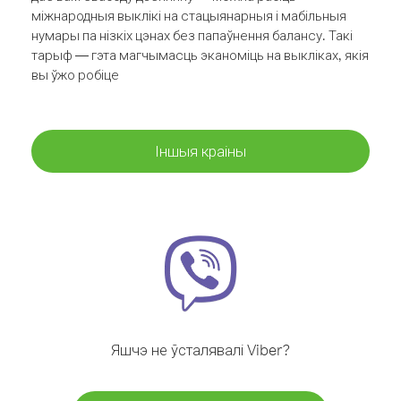
міжнародныя выклікі на стацыянарныя і мабільныя
нумары па нізкіх цэнах без папаўнення балансу. Такі
тарыф — гэта магчымасць эканоміць на выкліках, якія
вы ўжо робіце
Іншыя краіны
Яшчэ не ўсталявалі Viber?