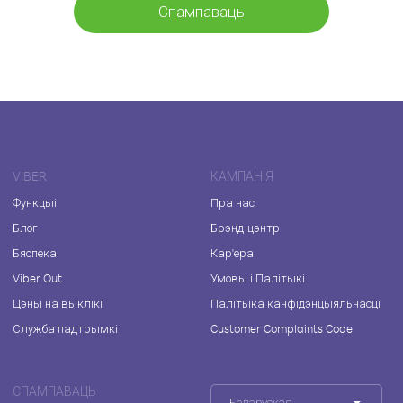
Спампаваць
VIBER
КАМПАНІЯ
Функцыі
Пра нас
Блог
Брэнд-цэнтр
Бяспека
Кар'ера
Viber Out
Умовы і Палітыкі
Цэны на выклікі
Палітыка канфідэнцыяльнасці
Служба падтрымкі
Customer Complaints Code
СПАМПАВАЦЬ
Беларуская