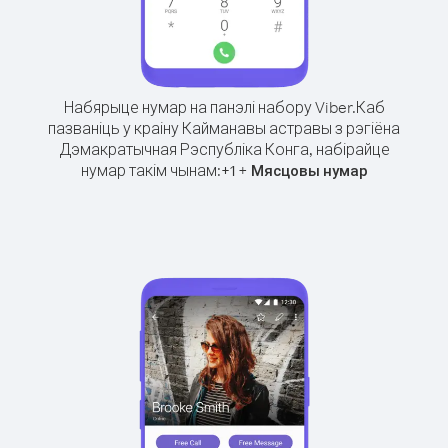
Набярыце нумар на панэлі набору Viber.
Каб
пазваніць у краіну Кайманавы астравы з рэгіёна
Дэмакратычная Рэспубліка Конга, набірайце
нумар такім чынам:
+
+
1
Мясцовы нумар