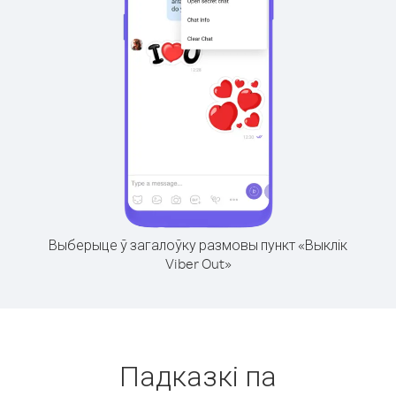
Выберыце ў загалоўку размовы пункт «Выклік
Viber Out»
Падказкі па