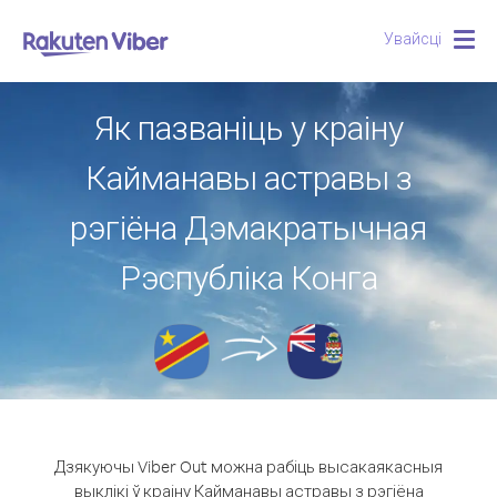
Увайсці
Togg
navig
Як пазваніць у краіну
Кайманавы астравы з
рэгіёна Дэмакратычная
Рэспубліка Конга
Дзякуючы Viber Out можна рабіць высакаякасныя
выклікі ў краіну Кайманавы астравы з рэгіёна