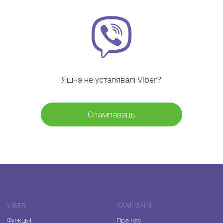
Яшчэ не ўсталявалі Viber?
Спампаваць
VIBER
КАМПАНІЯ
Функцыі
Пра нас