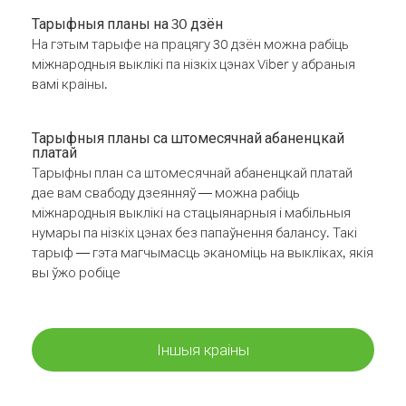
Тарыфныя планы на 30 дзён
На гэтым тарыфе на працягу 30 дзён можна рабіць
міжнародныя выклікі па нізкіх цэнах Viber у абраныя
вамі краіны.
Тарыфныя планы са штомесячнай абаненцкай
платай
Тарыфны план са штомесячнай абаненцкай платай
дае вам свабоду дзеянняў — можна рабіць
міжнародныя выклікі на стацыянарныя і мабільныя
нумары па нізкіх цэнах без папаўнення балансу. Такі
тарыф — гэта магчымасць эканоміць на выкліках, якія
вы ўжо робіце
Іншыя краіны