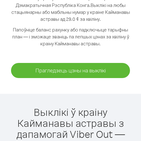
Дэмакратычная Рэспубліка Конга.
Выклікі на любы
стацыянарны або мабільны нумар у краіне Кайманавы
астравы ад 29.0 ¢ за хвіліну.
Папоўніце баланс рахунку або падключыце тарыфны
план — і зможаце званіць па лепшых цэнах за хвіліну ў
краіну Кайманавы астравы.
Прагледзець цэны на выклікі
Выклікі ў краіну
Кайманавы астравы з
дапамогай Viber Out —