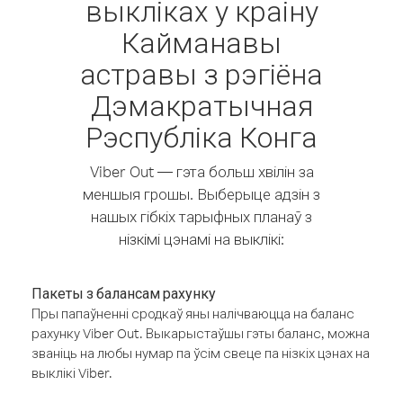
выкліках у краіну
Кайманавы
астравы з рэгіёна
Дэмакратычная
Рэспубліка Конга
Viber Out — гэта больш хвілін за
меншыя грошы. Выберыце адзін з
нашых гібкіх тарыфных планаў з
нізкімі цэнамі на выклікі:
Пакеты з балансам рахунку
Пры папаўненні сродкаў яны налічваюцца на баланс
рахунку Viber Out. Выкарыстаўшы гэты баланс, можна
званіць на любы нумар па ўсім свеце па нізкіх цэнах на
выклікі Viber.