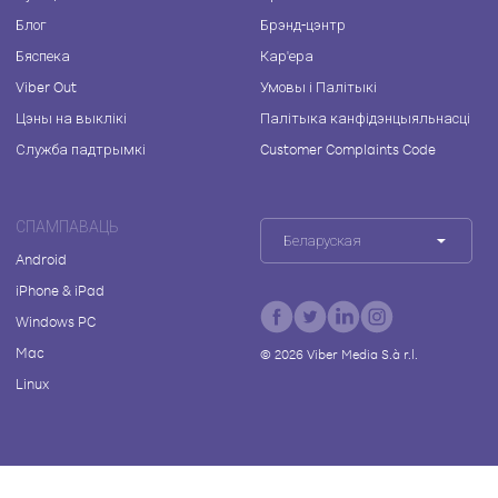
Блог
Брэнд-цэнтр
Бяспека
Кар'ера
Viber Out
Умовы і Палітыкі
Цэны на выклікі
Палітыка канфідэнцыяльнасці
Служба падтрымкі
Customer Complaints Code
СПАМПАВАЦЬ
Беларуская
Android
iPhone & iPad
Windows PC
Mac
©
2026
Viber Media S.à r.l.
Linux