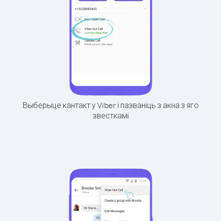
Выберыце кантакт у Viber і пазваніць з акна з яго
звесткамі