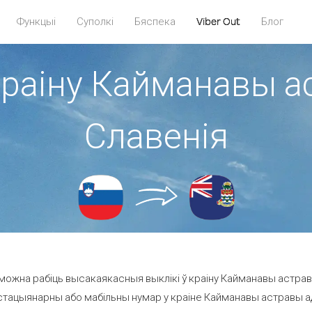
Функцыі
Суполкі
Бяспека
Viber Out
Блог
краіну Кайманавы а
Славенія
можна рабіць высакаякасныя выклікі ў краіну Кайманавы астравы
стацыянарны або мабільны нумар у краіне Кайманавы астравы ад 3