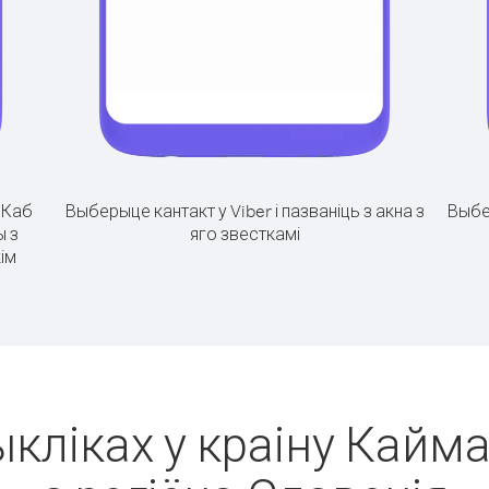
.
Каб
Выберыце кантакт у Viber і пазваніць з акна з
Выбе
ы з
яго звесткамі
ім
ыкліках у краіну Кай