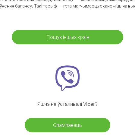
аўнення балансу. Такі тарыф — гэта магчымасць эканоміць на выкл
Пошук іншых краін
Яшчэ не ўсталявалі Viber?
Спампаваць