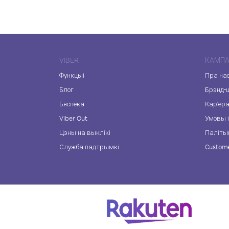
VIBER
КАМПА
Функцыі
Пра на
Блог
Брэнд-
Бяспека
Кар'ер
Viber Out
Умовы і
Цэны на выклікі
Паліты
Служба падтрымкі
Custome