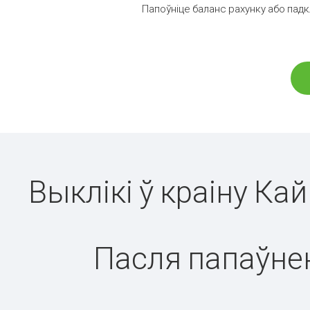
Папоўніце баланс рахунку або падк
Выклікі ў краіну К
Пасля папаўнен