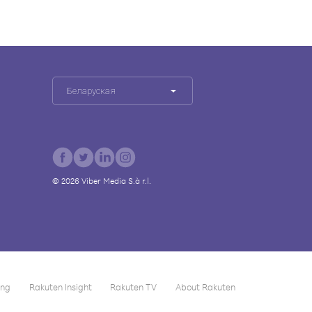
Беларуская
©
2026
Viber Media S.à r.l.
ing
Rakuten Insight
Rakuten TV
About Rakuten