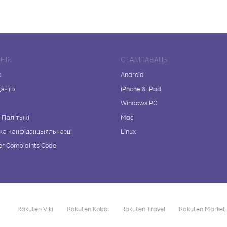
НІЯ
СПАМПАВАЦЬ
с
Android
цэнтр
iPhone & iPad
а
Windows PC
 Палітыкі
Mac
ка канфідэнцыяльнасці
Linux
r Complaints Code
Rakuten Viki
Rakuten Kobo
Rakuten Travel
Rakuten Market