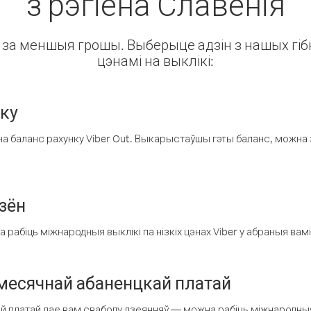
з рэгіёна Славенія
ін за меншыя грошы. Выберыце адзін з нашых гібк
цэнамі на выклікі:
нку
а баланс рахунку Viber Out. Выкарыстаўшы гэты баланс, можна 
зён
рабіць міжнародныя выклікі па нізкіх цэнах Viber у абраныя вамі
есячнай абаненцкай платай
 платай дае вам свабоду дзеянняў — можна рабіць міжнародныя 