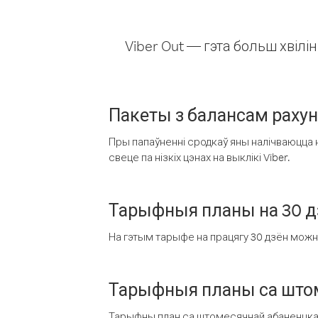
Viber Out — гэта больш хвіл
Пакеты з балансам раху
Пры папаўненні сродкаў яны налічваюцца н
свеце па нізкіх цэнах на выклікі Viber.
Тарыфныя планы на 30 д
На гэтым тарыфе на працягу 30 дзён можна 
Тарыфныя планы са штом
Тарыфны план са штомесячнай абаненцкай