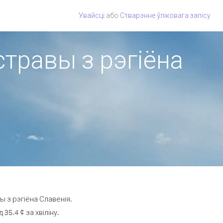
Увайсці
або
Стварэнне ўліковага запісу
стравы з рэгіёна
 з рэгіёна Славенія.
5.4 ¢ за хвіліну.