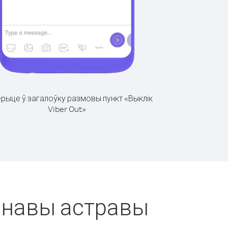
рыце ў загалоўку размовы пункт «Выклік
Viber Out»
манавы астравы