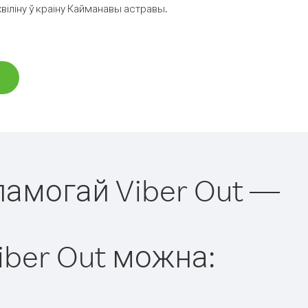
віліну ў краіну Кайманавы астравы.
памогай Viber Out —
iber Out можна: