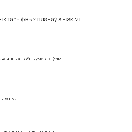
іх тарыфных планаў з нізкімі
званіць на любы нумар па ўсім
 краіны.
выклікі на стацыянарныя і