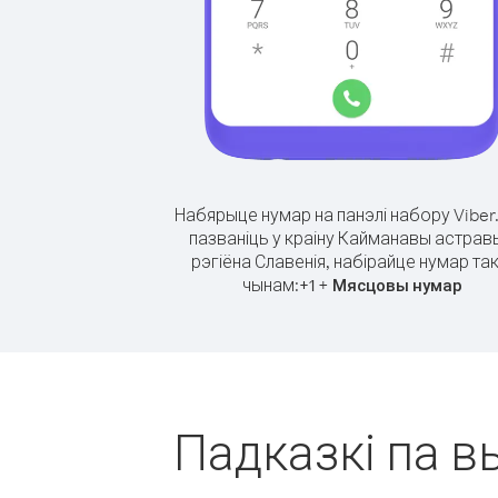
Набярыце нумар на панэлі набору Viber
пазваніць у краіну Кайманавы астрав
рэгіёна Славенія, набірайце нумар так
чынам:
+
+
1
Мясцовы нумар
Падказкі па в