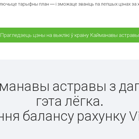
лючыце тарыфны план — і зможаце званіць па лепшых цэнах за х
Прагледзець цэны на выклікі ў краіну Кайманавы астравы
айманавы астравы з да
гэта лёгка.
ня балансу рахунку V