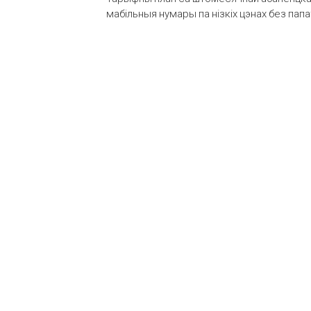
мабільныя нумары па нізкіх цэнах без пап