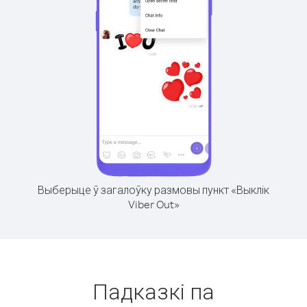
Выберыце ў загалоўку размовы пункт «Выклік
Viber Out»
Падказкі па