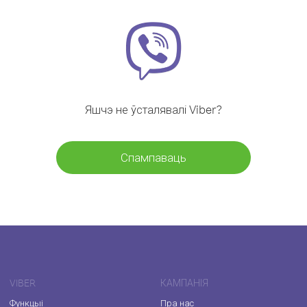
Яшчэ не ўсталявалі Viber?
Спампаваць
VIBER
КАМПАНІЯ
Функцыі
Пра нас