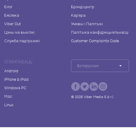
Блог
Брэнд-цэнтр
Бяспека
Кар'ера
Viber Out
Умовы і Палітыкі
Цэны на выклікі
Палітыка канфідэнцыяльнасці
Служба падтрымкі
Customer Complaints Code
СПАМПАВАЦЬ
Беларуская
Android
iPhone & iPad
Windows PC
Mac
©
2026
Viber Media S.à r.l.
Linux