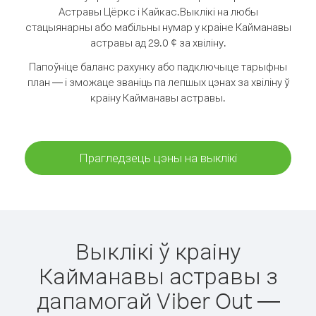
Астравы Цёркс і Кайкас.
Выклікі на любы
стацыянарны або мабільны нумар у краіне Кайманавы
астравы ад 29.0 ¢ за хвіліну.
Папоўніце баланс рахунку або падключыце тарыфны
план — і зможаце званіць па лепшых цэнах за хвіліну ў
краіну Кайманавы астравы.
Прагледзець цэны на выклікі
Выклікі ў краіну
Кайманавы астравы з
дапамогай Viber Out —