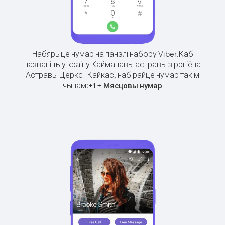
Набярыце нумар на панэлі набору Viber.
Каб
пазваніць у краіну Кайманавы астравы з рэгіёна
Астравы Цёркс і Кайкас, набірайце нумар такім
чынам:
+
+
1
Мясцовы нумар