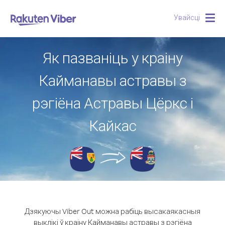
Увайсці
Togg
navig
Як пазваніць у краіну
Кайманавы астравы з
рэгіёна Астравы Цёркс і
Кайкас
Дзякуючы Viber Out можна рабіць высакаякасныя
выклікі ў краіну Кайманавы астравы з рэгіёна