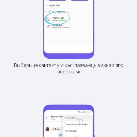
Выберыце кантакт у Viber і пазваніць з акна з яго
звесткамі