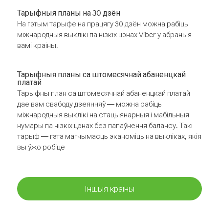
Тарыфныя планы на 30 дзён
На гэтым тарыфе на працягу 30 дзён можна рабіць
міжнародныя выклікі па нізкіх цэнах Viber у абраныя
вамі краіны.
Тарыфныя планы са штомесячнай абаненцкай
платай
Тарыфны план са штомесячнай абаненцкай платай
дае вам свабоду дзеянняў — можна рабіць
міжнародныя выклікі на стацыянарныя і мабільныя
нумары па нізкіх цэнах без папаўнення балансу. Такі
тарыф — гэта магчымасць эканоміць на выкліках, якія
вы ўжо робіце
Іншыя краіны