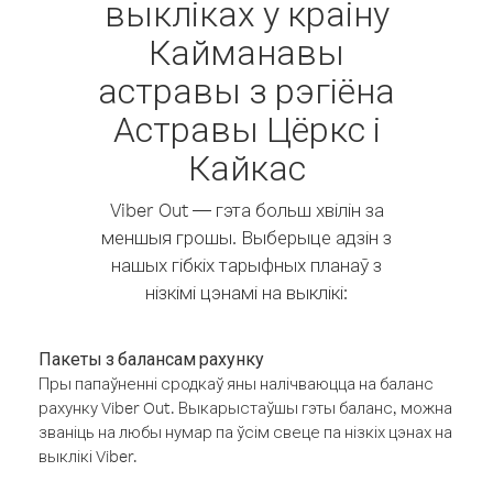
выкліках у краіну
Кайманавы
астравы з рэгіёна
Астравы Цёркс і
Кайкас
Viber Out — гэта больш хвілін за
меншыя грошы. Выберыце адзін з
нашых гібкіх тарыфных планаў з
нізкімі цэнамі на выклікі:
Пакеты з балансам рахунку
Пры папаўненні сродкаў яны налічваюцца на баланс
рахунку Viber Out. Выкарыстаўшы гэты баланс, можна
званіць на любы нумар па ўсім свеце па нізкіх цэнах на
выклікі Viber.