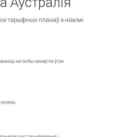
а Аўстралія
іх тарыфных планаў з нізкімі
званіць на любы нумар па ўсім
 краіны.
выклікі на стацыянарныя і