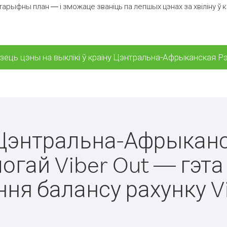
арыфны план — і зможаце званіць па лепшых цэнах за хвіліну ў
ець цэны на выклікі ў краіну Цэнтральна-Афрыканская Р
у Цэнтральна-Афрыканс
огай Viber Out — гэта 
ня балансу рахунку V