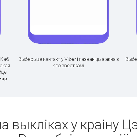
.
Каб
Выберыце кантакт у Viber і пазваніць з акна з
Выбе
нская
яго звесткамі
йце
мар
па выкліках у краіну Ц