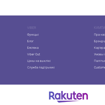
VIBER
КАМПА
Функцыі
Пра на
Блог
Брэнд-
Бяспека
Кар'ер
Viber Out
Умовы і
Цэны на выклікі
Паліты
Служба падтрымкі
Custome