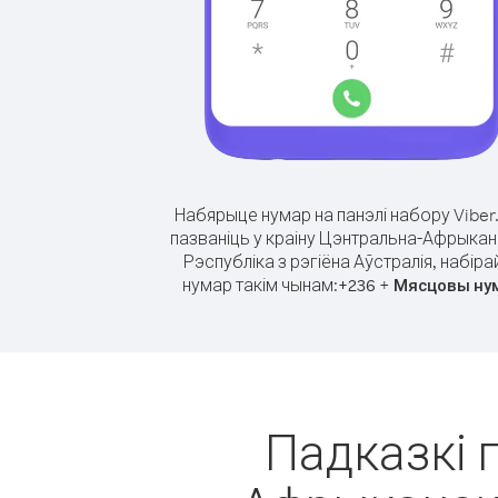
Набярыце нумар на панэлі набору Viber
пазваніць у краіну Цэнтральна-Афрыка
Рэспубліка з рэгіёна Аўстралія, набіра
нумар такім чынам:
+
+
236
Мясцовы ну
Падказкі 