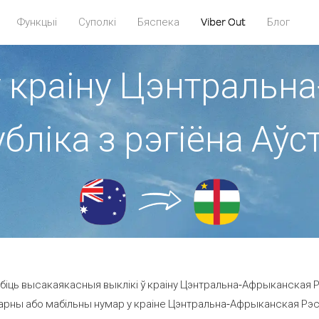
Функцыі
Суполкі
Бяспека
Viber Out
Блог
у краіну Цэнтраль
бліка з рэгіёна Аўс
іць высакаякасныя выклікі ў краіну Цэнтральна-Афрыканская Рэ
рны або мабільны нумар у краіне Цэнтральна-Афрыканская Рэспуб