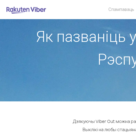
Спампаваць
Як пазваніць 
Рэспу
Дзякуючы Viber Out можна раб
Выклікі на любы стацыяна