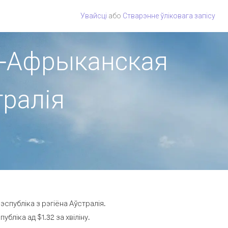
Увайсці
або
Стварэнне ўліковага запісу
на-Афрыканская
тралія
спубліка з рэгіёна Аўстралія.
ліка ад $1.32 за хвіліну.