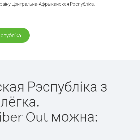
 краіну Цэнтральна-Афрыканская Рэспубліка.
эспубліка
кая Рэспубліка з
лёгка.
iber Out можна: