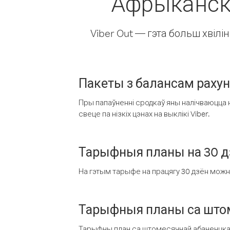
Афрыканска
Viber Out — гэта больш хвіл
Пакеты з балансам раху
Пры папаўненні сродкаў яны налічваюцца н
свеце па нізкіх цэнах на выклікі Viber.
Тарыфныя планы на 30 д
На гэтым тарыфе на працягу 30 дзён можна 
Тарыфныя планы са штом
Тарыфны план са штомесячнай абаненцкай