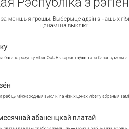
я Рэспубліка з рэгіён
ін за меншыя грошы. Выберыце адзін з нашых гібк
цэнамі на выклікі:
нку
а баланс рахунку Viber Out. Выкарыстаўшы гэты баланс, можна 
зён
рабіць міжнародныя выклікі па нізкіх цэнах Viber у абраныя вамі
есячнай абаненцкай платай
 платай дае вам свабоду дзеянняў — можна рабіць міжнародныя 