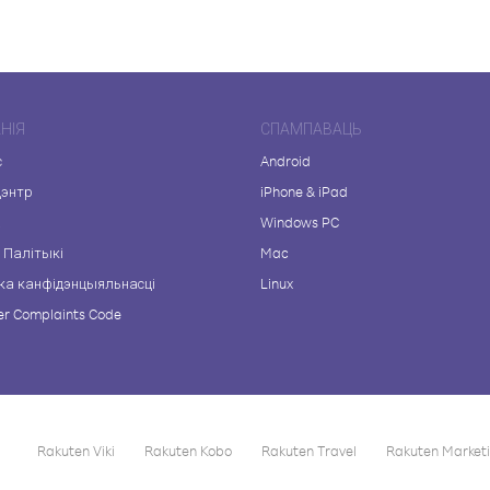
НІЯ
СПАМПАВАЦЬ
с
Android
цэнтр
iPhone & iPad
а
Windows PC
 Палітыкі
Mac
ка канфідэнцыяльнасці
Linux
r Complaints Code
Rakuten Viki
Rakuten Kobo
Rakuten Travel
Rakuten Market