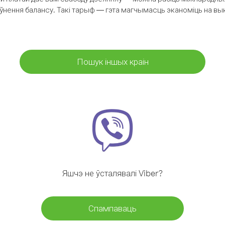
аўнення балансу. Такі тарыф — гэта магчымасць эканоміць на выкл
Пошук іншых краін
Яшчэ не ўсталявалі Viber?
Спампаваць