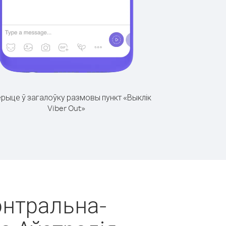
рыце ў загалоўку размовы пункт «Выклік
Viber Out»
энтральна-