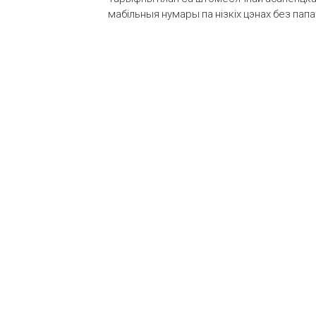
мабільныя нумары па нізкіх цэнах без пап