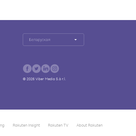
Беларуская
©
2026
Viber Media S.à r.l.
ing
Rakuten Insight
Rakuten TV
About Rakuten