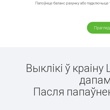
Папоўніце баланс рахунку або падключыце т
Прагледз
Выклікі ў краін
дапам
Пасля папаўнен