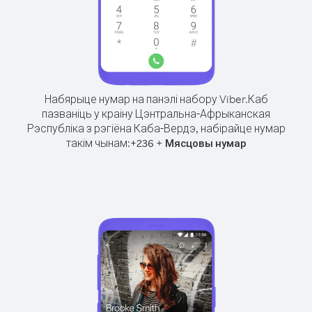
Набярыце нумар на панэлі набору Viber.
Каб
пазваніць у краіну Цэнтральна-Афрыканская
Рэспубліка з рэгіёна Каба-Вердэ, набірайце нумар
такім чынам:
+
+
236
Мясцовы нумар