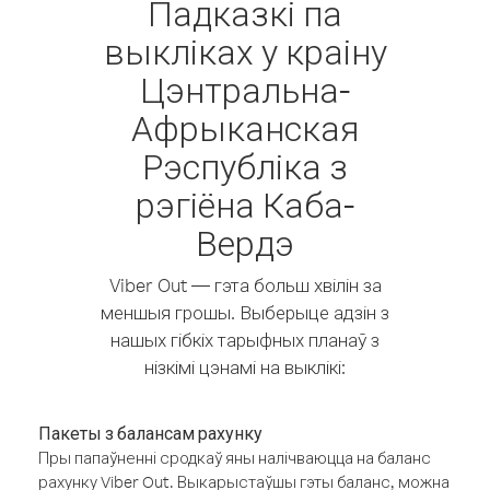
Падказкі па
выкліках у краіну
Цэнтральна-
Афрыканская
Рэспубліка з
рэгіёна Каба-
Вердэ
Viber Out — гэта больш хвілін за
меншыя грошы. Выберыце адзін з
нашых гібкіх тарыфных планаў з
нізкімі цэнамі на выклікі:
Пакеты з балансам рахунку
Пры папаўненні сродкаў яны налічваюцца на баланс
рахунку Viber Out. Выкарыстаўшы гэты баланс, можна