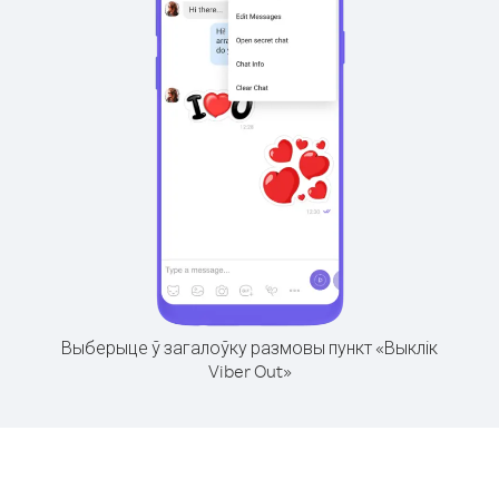
Выберыце ў загалоўку размовы пункт «Выклік
Viber Out»