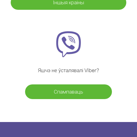
Іншыя краіны
Яшчэ не ўсталявалі Viber?
Спампаваць