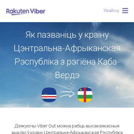
Увайсці
Togg
navig
Як пазваніць у краіну
Цэнтральна-Афрыканская
Рэспубліка з рэгіёна Каба-
Вердэ
Дзякуючы Viber Out можна рабіць высакаякасныя
выклікі ў краіну Цэнтральна-Афрыканская Рэспубліка