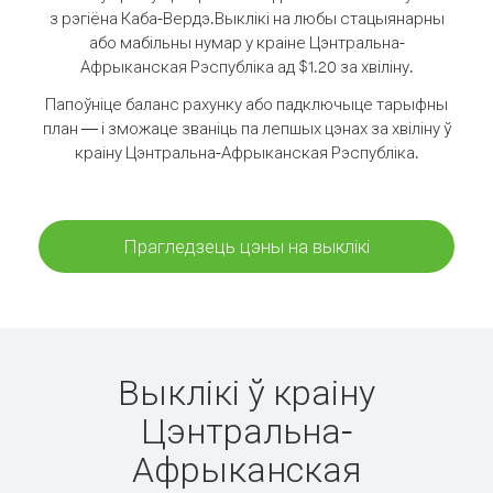
з рэгіёна Каба-Вердэ.
Выклікі на любы стацыянарны
або мабільны нумар у краіне Цэнтральна-
Афрыканская Рэспубліка ад $1.20 за хвіліну.
Папоўніце баланс рахунку або падключыце тарыфны
план — і зможаце званіць па лепшых цэнах за хвіліну ў
краіну Цэнтральна-Афрыканская Рэспубліка.
Прагледзець цэны на выклікі
Выклікі ў краіну
Цэнтральна-
Афрыканская