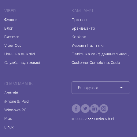
VIBER
КАМПАНІЯ
Функцыі
Пра нас
Блог
Брэнд-цэнтр
Бяспека
Кар'ера
Viber Out
Умовы і Палітыкі
Цэны на выклікі
Палітыка канфідэнцыяльнасці
Служба падтрымкі
Customer Complaints Code
СПАМПАВАЦЬ
Беларуская
Android
iPhone & iPad
Windows PC
Mac
©
2026
Viber Media S.à r.l.
Linux