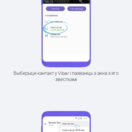
Выберыце кантакт у Viber і пазваніць з акна з яго
звесткамі