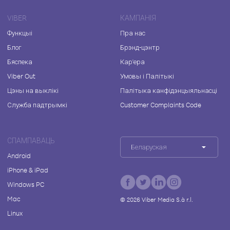
VIBER
КАМПАНІЯ
Функцыі
Пра нас
Блог
Брэнд-цэнтр
Бяспека
Кар'ера
Viber Out
Умовы і Палітыкі
Цэны на выклікі
Палітыка канфідэнцыяльнасці
Служба падтрымкі
Customer Complaints Code
СПАМПАВАЦЬ
Беларуская
Android
iPhone & iPad
Windows PC
Mac
©
2026
Viber Media S.à r.l.
Linux