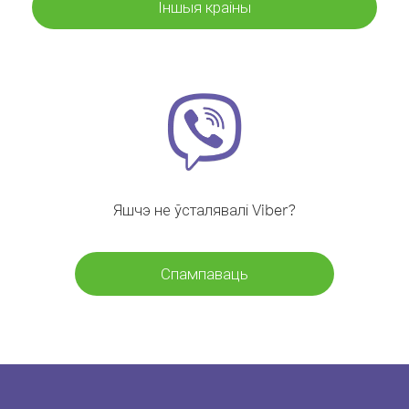
Іншыя краіны
Яшчэ не ўсталявалі Viber?
Спампаваць