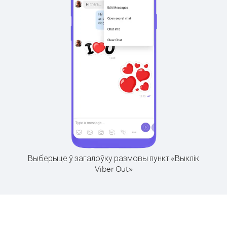
Выберыце ў загалоўку размовы пункт «Выклік
Viber Out»