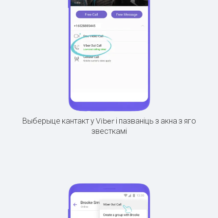
Выберыце кантакт у Viber і пазваніць з акна з яго
звесткамі