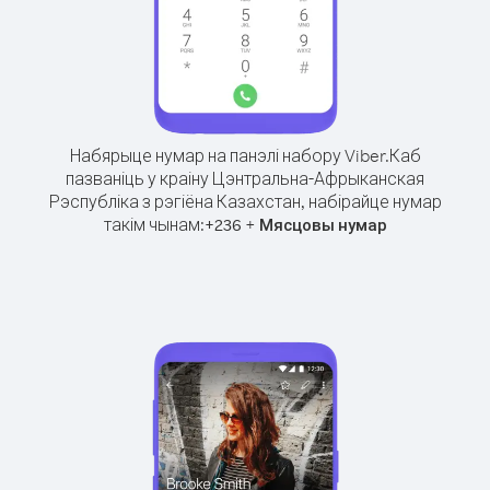
Набярыце нумар на панэлі набору Viber.
Каб
пазваніць у краіну Цэнтральна-Афрыканская
Рэспубліка з рэгіёна Казахстан, набірайце нумар
такім чынам:
+
+
236
Мясцовы нумар