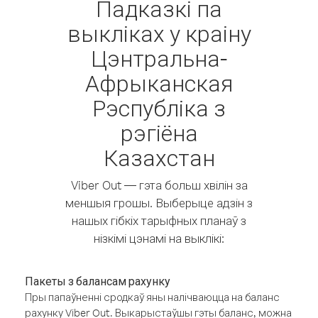
Падказкі па
выкліках у краіну
Цэнтральна-
Афрыканская
Рэспубліка з
рэгіёна
Казахстан
Viber Out — гэта больш хвілін за
меншыя грошы. Выберыце адзін з
нашых гібкіх тарыфных планаў з
нізкімі цэнамі на выклікі:
Пакеты з балансам рахунку
Пры папаўненні сродкаў яны налічваюцца на баланс
рахунку Viber Out. Выкарыстаўшы гэты баланс, можна