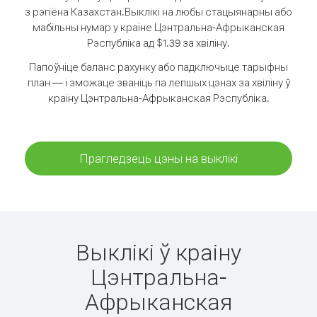
з рэгіёна Казахстан.
Выклікі на любы стацыянарны або
мабільны нумар у краіне Цэнтральна-Афрыканская
Рэспубліка ад $1.39 за хвіліну.
Папоўніце баланс рахунку або падключыце тарыфны
план — і зможаце званіць па лепшых цэнах за хвіліну ў
краіну Цэнтральна-Афрыканская Рэспубліка.
Прагледзець цэны на выклікі
Выклікі ў краіну
Цэнтральна-
Афрыканская