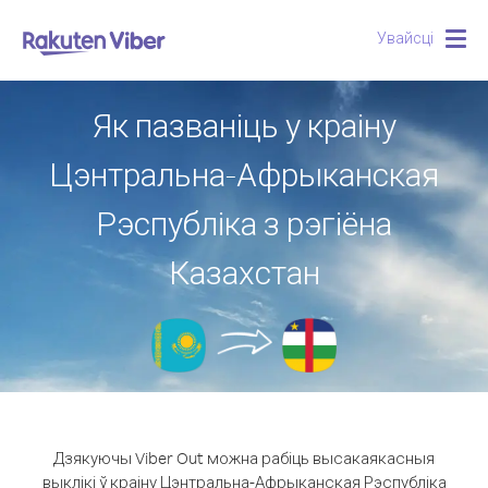
Увайсці
Togg
navig
Як пазваніць у краіну
Цэнтральна-Афрыканская
Рэспубліка з рэгіёна
Казахстан
Дзякуючы Viber Out можна рабіць высакаякасныя
выклікі ў краіну Цэнтральна-Афрыканская Рэспубліка