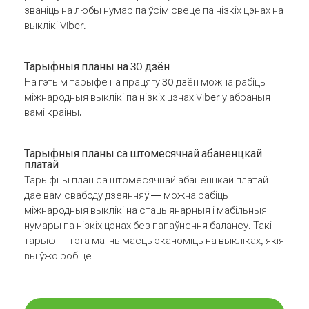
званіць на любы нумар па ўсім свеце па нізкіх цэнах на
выклікі Viber.
Тарыфныя планы на 30 дзён
На гэтым тарыфе на працягу 30 дзён можна рабіць
міжнародныя выклікі па нізкіх цэнах Viber у абраныя
вамі краіны.
Тарыфныя планы са штомесячнай абаненцкай
платай
Тарыфны план са штомесячнай абаненцкай платай
дае вам свабоду дзеянняў — можна рабіць
міжнародныя выклікі на стацыянарныя і мабільныя
нумары па нізкіх цэнах без папаўнення балансу. Такі
тарыф — гэта магчымасць эканоміць на выкліках, якія
вы ўжо робіце