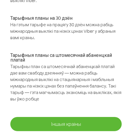
выклікі Viber.
Тарыфныя планы на 30 дзён
На гэтым тарыфе на працягу 30 дзён можна рабіць
міжнародныя выклікі па нізкіх цэнах Viber у абраныя
вамі краіны.
Тарыфныя планы са штомесячнай абаненцкай
платай
Тарыфны план са штомесячнай абаненцкай платай
дае вам свабоду дзеянняў — можна рабіць
міжнародныя выклікі на стацыянарныя і мабільныя
нумары па нізкіх цэнах без папаўнення балансу. Такі
тарыф — гэта магчымасць эканоміць на выкліках, якія
вы ўжо робіце
Іншыя краіны