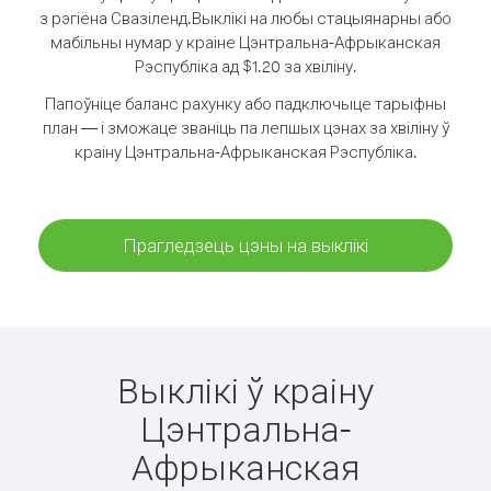
з рэгіёна Свазіленд.
Выклікі на любы стацыянарны або
мабільны нумар у краіне Цэнтральна-Афрыканская
Рэспубліка ад $1.20 за хвіліну.
Папоўніце баланс рахунку або падключыце тарыфны
план — і зможаце званіць па лепшых цэнах за хвіліну ў
краіну Цэнтральна-Афрыканская Рэспубліка.
Прагледзець цэны на выклікі
Выклікі ў краіну
Цэнтральна-
Афрыканская