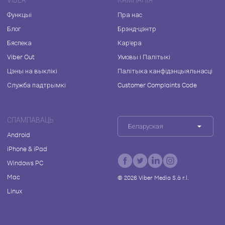
Функцыі
Пра нас
Блог
Брэнд-цэнтр
Бяспека
Кар'ера
Viber Out
Умовы і Палітыкі
Цэны на выклікі
Палітыка канфідэнцыяльнасці
Служба падтрымкі
Customer Complaints Code
СПАМПАВАЦЬ
Беларуская
Android
iPhone & iPad
Windows PC
Mac
©
2026
Viber Media S.à r.l.
Linux