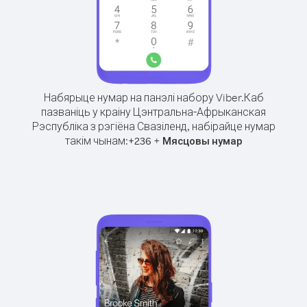
Набярыце нумар на панэлі набору Viber.
Каб
пазваніць у краіну Цэнтральна-Афрыканская
Рэспубліка з рэгіёна Свазіленд, набірайце нумар
такім чынам:
+
+
236
Мясцовы нумар