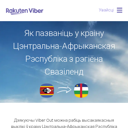
Увайсці
Togg
navig
Як пазваніць у краіну
Цэнтральна-Афрыканская
Рэспубліка з рэгіёна
Свазіленд
Дзякуючы Viber Out можна рабіць высакаякасныя
выклікі ў краіну Цэнтральна-Афрыканская Рэспубліка