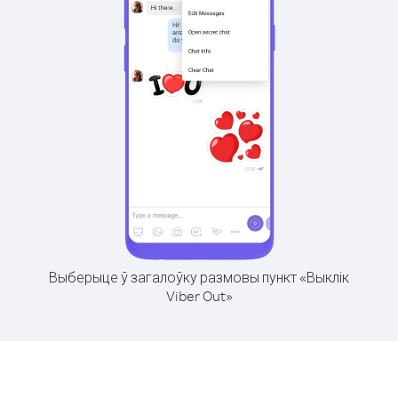
Выберыце ў загалоўку размовы пункт «Выклік
Viber Out»