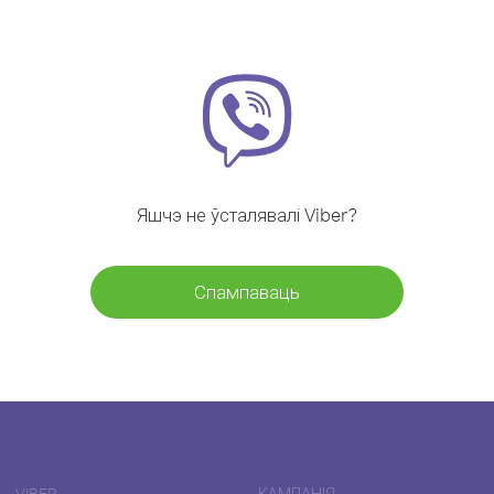
Яшчэ не ўсталявалі Viber?
Спампаваць
VIBER
КАМПАНІЯ