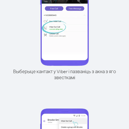
Выберыце кантакт у Viber і пазваніць з акна з яго
звесткамі