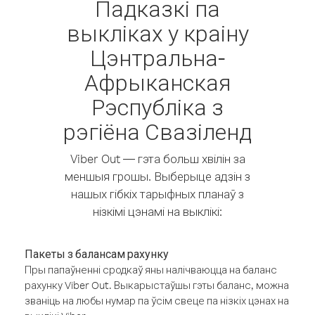
Падказкі па
выкліках у краіну
Цэнтральна-
Афрыканская
Рэспубліка з
рэгіёна Свазіленд
Viber Out — гэта больш хвілін за
меншыя грошы. Выберыце адзін з
нашых гібкіх тарыфных планаў з
нізкімі цэнамі на выклікі:
Пакеты з балансам рахунку
Пры папаўненні сродкаў яны налічваюцца на баланс
рахунку Viber Out. Выкарыстаўшы гэты баланс, можна
званіць на любы нумар па ўсім свеце па нізкіх цэнах на