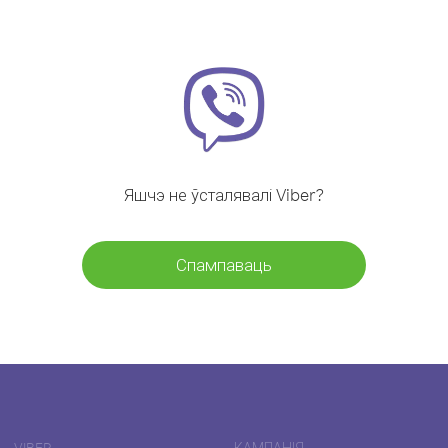
Яшчэ не ўсталявалі Viber?
Спампаваць
VIBER
КАМПАНІЯ