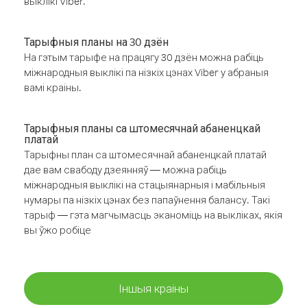
выклікі Viber.
Тарыфныя планы на 30 дзён
На гэтым тарыфе на працягу 30 дзён можна рабіць
міжнародныя выклікі па нізкіх цэнах Viber у абраныя
вамі краіны.
Тарыфныя планы са штомесячнай абаненцкай
платай
Тарыфны план са штомесячнай абаненцкай платай
дае вам свабоду дзеянняў — можна рабіць
міжнародныя выклікі на стацыянарныя і мабільныя
нумары па нізкіх цэнах без папаўнення балансу. Такі
тарыф — гэта магчымасць эканоміць на выкліках, якія
вы ўжо робіце
Іншыя краіны