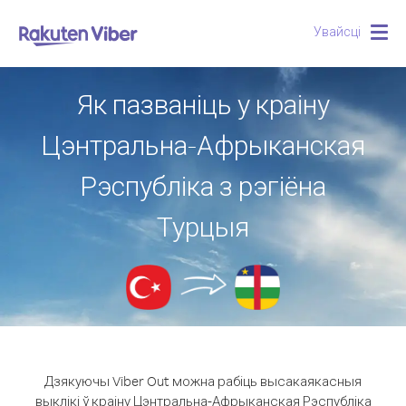
Увайсці
Togg
navig
Як пазваніць у краіну
Цэнтральна-Афрыканская
Рэспубліка з рэгіёна
Турцыя
Дзякуючы Viber Out можна рабіць высакаякасныя
выклікі ў краіну Цэнтральна-Афрыканская Рэспубліка