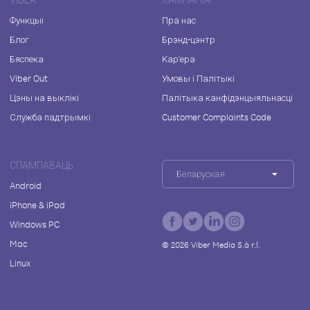
Функцыі
Пра нас
Блог
Брэнд-цэнтр
Бяспека
Кар'ера
Viber Out
Умовы і Палітыкі
Цэны на выклікі
Палітыка канфідэнцыяльнасці
Служба падтрымкі
Customer Complaints Code
СПАМПАВАЦЬ
Беларуская
Android
iPhone & iPad
Windows PC
Mac
©
2026
Viber Media S.à r.l.
Linux