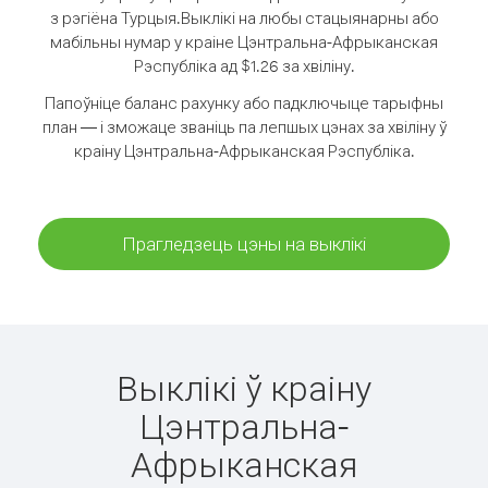
з рэгіёна Турцыя.
Выклікі на любы стацыянарны або
мабільны нумар у краіне Цэнтральна-Афрыканская
Рэспубліка ад $1.26 за хвіліну.
Папоўніце баланс рахунку або падключыце тарыфны
план — і зможаце званіць па лепшых цэнах за хвіліну ў
краіну Цэнтральна-Афрыканская Рэспубліка.
Прагледзець цэны на выклікі
Выклікі ў краіну
Цэнтральна-
Афрыканская