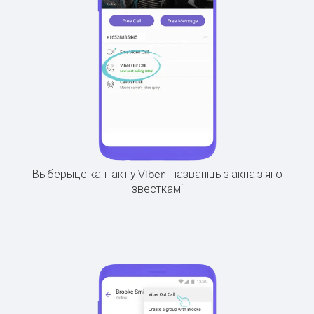
Выберыце кантакт у Viber і пазваніць з акна з яго
звесткамі