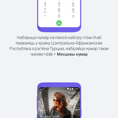
Набярыце нумар на панэлі набору Viber.
Каб
пазваніць у краіну Цэнтральна-Афрыканская
Рэспубліка з рэгіёна Турцыя, набірайце нумар такім
чынам:
+
+
236
Мясцовы нумар