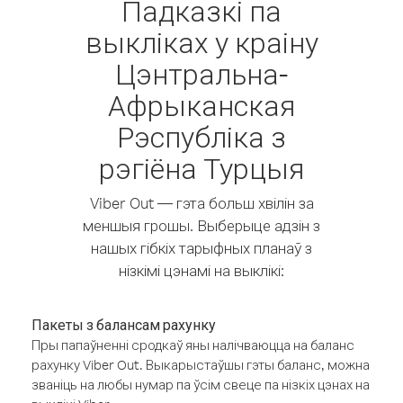
Падказкі па
выкліках у краіну
Цэнтральна-
Афрыканская
Рэспубліка з
рэгіёна Турцыя
Viber Out — гэта больш хвілін за
меншыя грошы. Выберыце адзін з
нашых гібкіх тарыфных планаў з
нізкімі цэнамі на выклікі:
Пакеты з балансам рахунку
Пры папаўненні сродкаў яны налічваюцца на баланс
рахунку Viber Out. Выкарыстаўшы гэты баланс, можна
званіць на любы нумар па ўсім свеце па нізкіх цэнах на