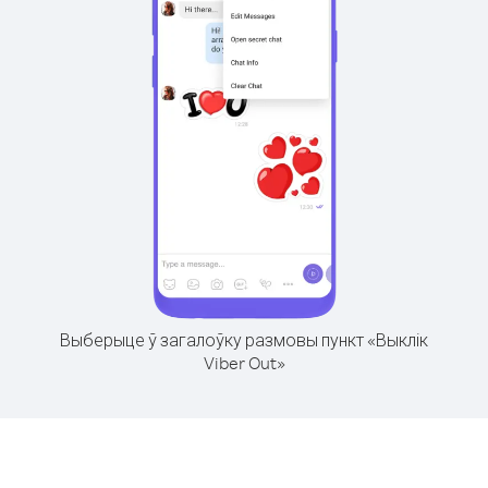
Выберыце ў загалоўку размовы пункт «Выклік
Viber Out»