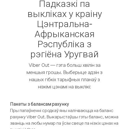
Падказкі па
выкліках у краіну
Цэнтральна-
Афрыканская
Рэспубліка з
рэгіёна Уругвай
Viber Out — гэта больш хвілін за
меншыя грошы. Выберыце адзін з
нашых гібкіх тарыфных планаў з
нізкімі цэнамі на выклікі:
Пакеты з балансам рахунку
Пры папаўненні сродкаў яны налічваюцца на баланс
рахунку Viber Out. Выкарыстаўшы гэты баланс, можна
званіць на любы нумар па ўсім свеце па нізкіх цэнах на