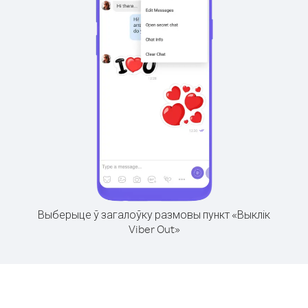
Выберыце ў загалоўку размовы пункт «Выклік
Viber Out»