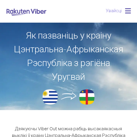
Увайсці
Togg
navig
Як пазваніць у краіну
Цэнтральна-Афрыканская
Рэспубліка з рэгіёна
Уругвай
Дзякуючы Viber Out можна рабіць высакаякасныя
выклікі ў краіну Цэнтральна-Афрыканская Рэспубліка