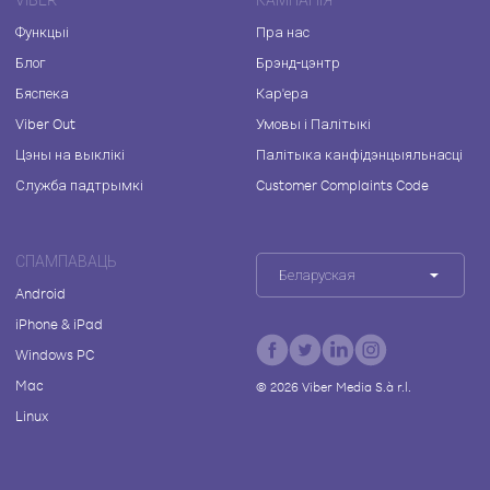
Функцыі
Пра нас
Блог
Брэнд-цэнтр
Бяспека
Кар'ера
Viber Out
Умовы і Палітыкі
Цэны на выклікі
Палітыка канфідэнцыяльнасці
Служба падтрымкі
Customer Complaints Code
СПАМПАВАЦЬ
Беларуская
Android
iPhone & iPad
Windows PC
Mac
©
2026
Viber Media S.à r.l.
Linux