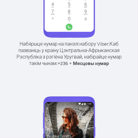
Набярыце нумар на панэлі набору Viber.
Каб
пазваніць у краіну Цэнтральна-Афрыканская
Рэспубліка з рэгіёна Уругвай, набірайце нумар
такім чынам:
+
+
236
Мясцовы нумар