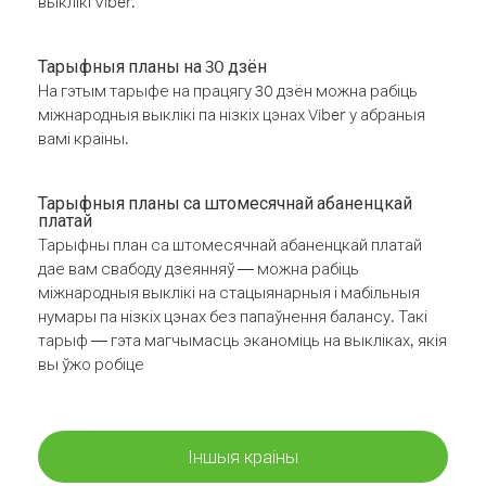
выклікі Viber.
Тарыфныя планы на 30 дзён
На гэтым тарыфе на працягу 30 дзён можна рабіць
міжнародныя выклікі па нізкіх цэнах Viber у абраныя
вамі краіны.
Тарыфныя планы са штомесячнай абаненцкай
платай
Тарыфны план са штомесячнай абаненцкай платай
дае вам свабоду дзеянняў — можна рабіць
міжнародныя выклікі на стацыянарныя і мабільныя
нумары па нізкіх цэнах без папаўнення балансу. Такі
тарыф — гэта магчымасць эканоміць на выкліках, якія
вы ўжо робіце
Іншыя краіны