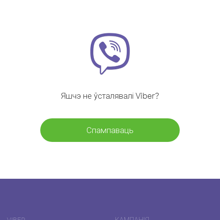
Яшчэ не ўсталявалі Viber?
Спампаваць
VIBER
КАМПАНІЯ