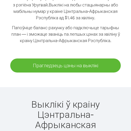
з рэгіёна Уругвай.
Выклікі на любы стацыянарны або
мабільны нумар у краіне Цэнтральна-Афрыканская
Рэспубліка ад $1.46 за хвіліну.
Папоўніце баланс рахунку або падключыце тарыфны
план — і зможаце званіць па лепшых цэнах за хвіліну ў
краіну Цэнтральна-Афрыканская Рэспубліка.
Прагледзець цэны на выклікі
Выклікі ў краіну
Цэнтральна-
Афрыканская