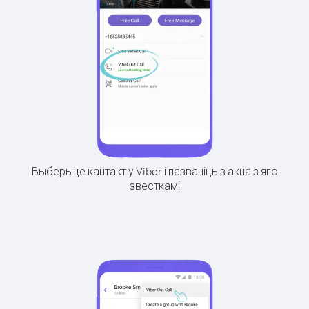
Выберыце кантакт у Viber і пазваніць з акна з яго
звесткамі