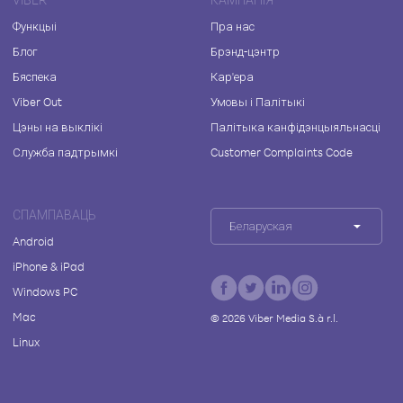
Функцыі
Пра нас
Блог
Брэнд-цэнтр
Бяспека
Кар'ера
Viber Out
Умовы і Палітыкі
Цэны на выклікі
Палітыка канфідэнцыяльнасці
Служба падтрымкі
Customer Complaints Code
СПАМПАВАЦЬ
Беларуская
Android
iPhone & iPad
Windows PC
Mac
©
2026
Viber Media S.à r.l.
Linux