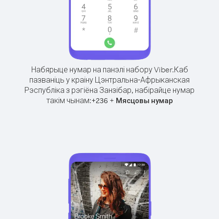
Набярыце нумар на панэлі набору Viber.
Каб
пазваніць у краіну Цэнтральна-Афрыканская
Рэспубліка з рэгіёна Занзібар, набірайце нумар
такім чынам:
+
+
236
Мясцовы нумар