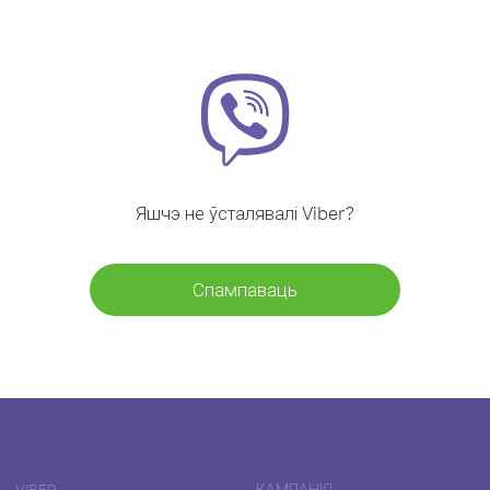
Яшчэ не ўсталявалі Viber?
Спампаваць
VIBER
КАМПАНІЯ