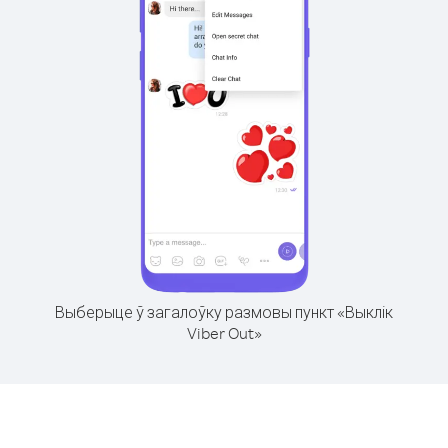
Выберыце ў загалоўку размовы пункт «Выклік
Viber Out»