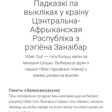
Падказкі па
выкліках у краіну
Цэнтральна-
Афрыканская
Рэспубліка з
рэгіёна Занзібар
Viber Out — гэта больш хвілін за
меншыя грошы. Выберыце адзін з
нашых гібкіх тарыфных планаў з
нізкімі цэнамі на выклікі:
Пакеты з балансам рахунку
Пры папаўненні сродкаў яны налічваюцца на баланс
рахунку Viber Out. Выкарыстаўшы гэты баланс, можна
званіць на любы нумар па ўсім свеце па нізкіх цэнах на