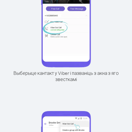
Выберыце кантакт у Viber і пазваніць з акна з яго
звесткамі