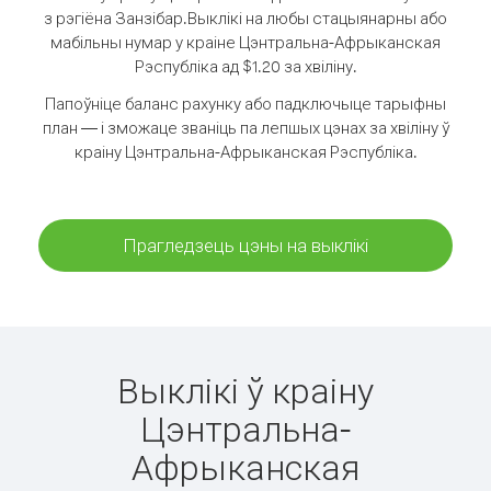
з рэгіёна Занзібар.
Выклікі на любы стацыянарны або
мабільны нумар у краіне Цэнтральна-Афрыканская
Рэспубліка ад $1.20 за хвіліну.
Папоўніце баланс рахунку або падключыце тарыфны
план — і зможаце званіць па лепшых цэнах за хвіліну ў
краіну Цэнтральна-Афрыканская Рэспубліка.
Прагледзець цэны на выклікі
Выклікі ў краіну
Цэнтральна-
Афрыканская