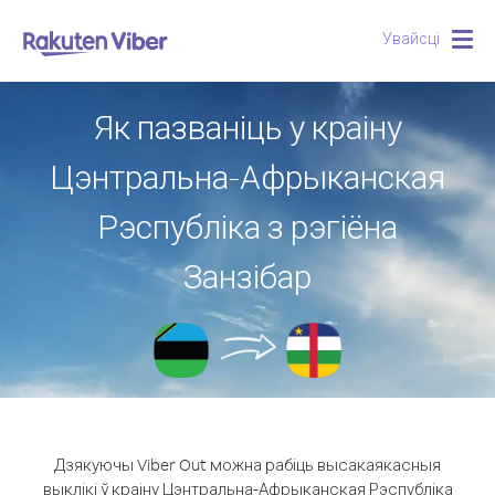
Увайсці
Togg
navig
Як пазваніць у краіну
Цэнтральна-Афрыканская
Рэспубліка з рэгіёна
Занзібар
Дзякуючы Viber Out можна рабіць высакаякасныя
выклікі ў краіну Цэнтральна-Афрыканская Рэспубліка