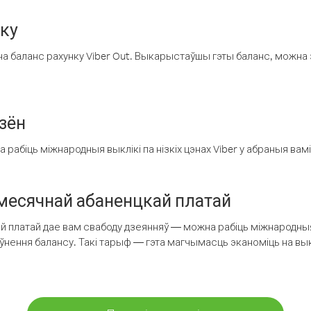
нку
а баланс рахунку Viber Out. Выкарыстаўшы гэты баланс, можна 
зён
рабіць міжнародныя выклікі па нізкіх цэнах Viber у абраныя вамі
есячнай абаненцкай платай
 платай дае вам свабоду дзеянняў — можна рабіць міжнародныя 
аўнення балансу. Такі тарыф — гэта магчымасць эканоміць на выкл