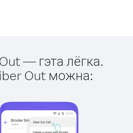
 Out — гэта лёгка.
iber Out можна: