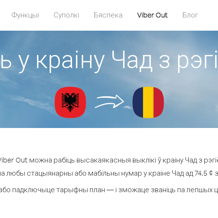
Функцыі
Суполкі
Бяспека
Viber Out
Блог
ь у краіну Чад з рэг
ber Out можна рабіць высакаякасныя выклікі ў краіну Чад з рэгі
на любы стацыянарны або мабільны нумар у краіне Чад ад 74.5 ¢ за
або падключыце тарыфны план — і зможаце званіць па лепшых цэна