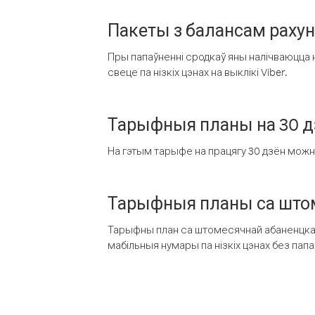
Пакеты з балансам раху
Пры папаўненні сродкаў яны налічваюцца н
свеце па нізкіх цэнах на выклікі Viber.
Тарыфныя планы на 30 д
На гэтым тарыфе на працягу 30 дзён можна 
Тарыфныя планы са штом
Тарыфны план са штомесячнай абаненцкай
мабільныя нумары па нізкіх цэнах без пап