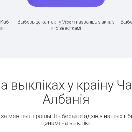
.
Каб
Выберыце кантакт у Viber і пазваніць з акна з
Выбе
ія,
яго звесткамі
а выкліках у краіну Ча
Албанія
ін за меншыя грошы. Выберыце адзін з нашых гібк
цэнамі на выклікі: