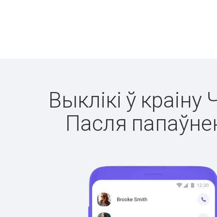
Выклікі ў краіну 
Пасля папаўнен