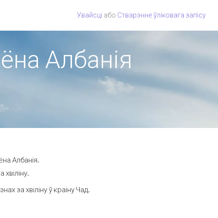
Увайсці
або
Стварэнне ўліковага запісу
іёна Албанія
ёна Албанія.
 хвіліну.
х за хвіліну ў краіну Чад.