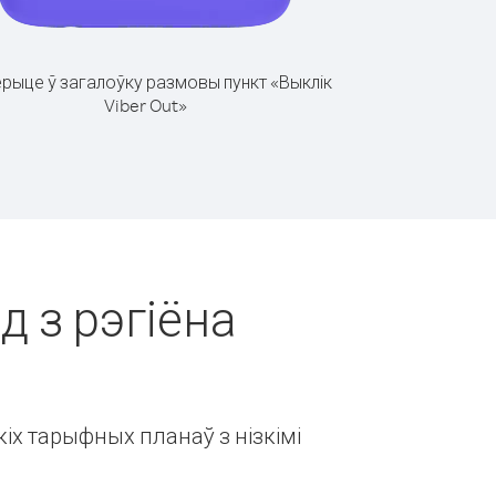
рыце ў загалоўку размовы пункт «Выклік
Viber Out»
д з рэгіёна
іх тарыфных планаў з нізкімі