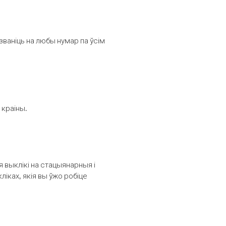
званіць на любы нумар па ўсім
 краіны.
выклікі на стацыянарныя і
іках, якія вы ўжо робіце