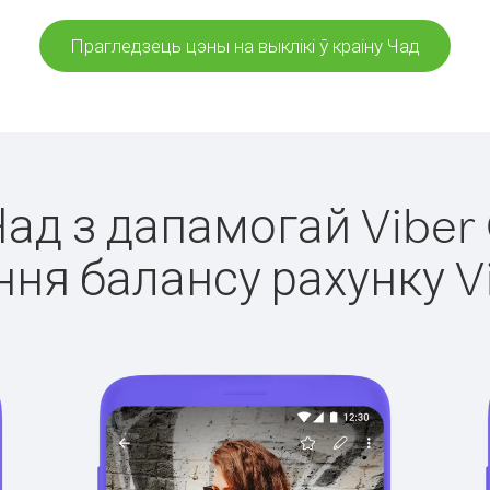
Прагледзець цэны на выклікі ў краіну Чад
Чад з дапамогай Viber
ня балансу рахунку V