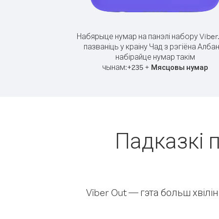
Набярыце нумар на панэлі набору Viber
пазваніць у краіну Чад з рэгіёна Албан
набірайце нумар такім
чынам:
+
+
235
Мясцовы нумар
Падказкі п
Viber Out — гэта больш хвіл