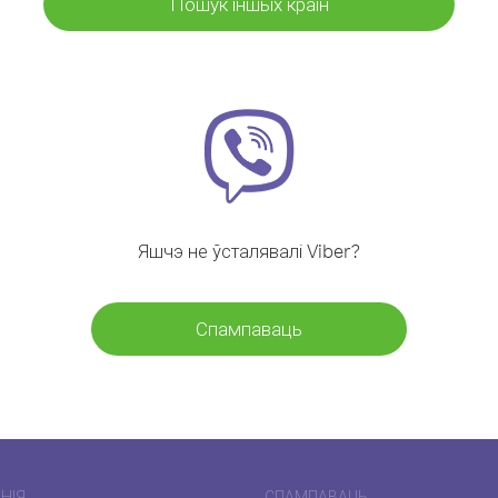
Пошук іншых краін
Яшчэ не ўсталявалі Viber?
Спампаваць
НІЯ
СПАМПАВАЦЬ