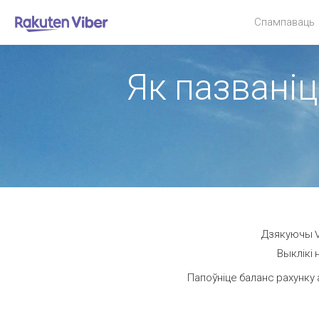
Спампаваць
Як пазваніц
Дзякуючы Vi
Выклікі 
Папоўніце баланс рахунку 