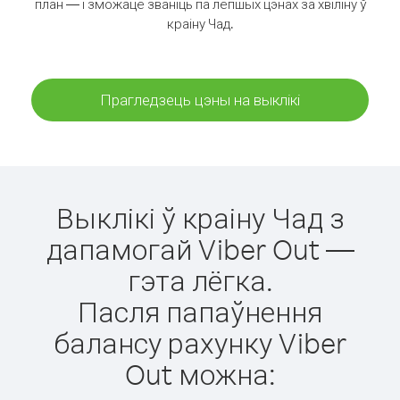
план — і зможаце званіць па лепшых цэнах за хвіліну ў
краіну Чад.
Прагледзець цэны на выклікі
Выклікі ў краіну Чад з
дапамогай Viber Out —
гэта лёгка.
Пасля папаўнення
балансу рахунку Viber
Out можна: