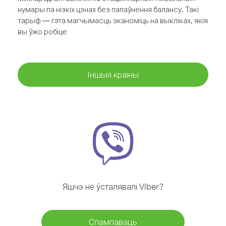
нумары па нізкіх цэнах без папаўнення балансу. Такі
тарыф — гэта магчымасць эканоміць на выкліках, якія
вы ўжо робіце
Іншыя краіны
Яшчэ не ўсталявалі Viber?
Спампаваць