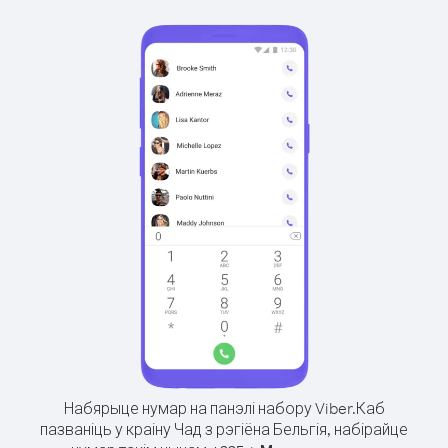
Набярыце нумар на панэлі набору Viber.
Каб
пазваніць у краіну Чад з рэгіёна Бельгія, набірайце