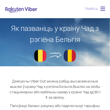
Увайсці
Togg
navig
Як пазваніць у краіну Чад з
рэгіёна Бельгія
Дзякуючы Viber Out можна рабіць высакаякасныя
выклікі ў краіну Чад з рэгіёна Бельгія.
Выклікі на любы
стацыянарны або мабільны нумар у краіне Чад ад 90.1
¢ за хвіліну.
Папоўніце баланс рахунку або падключыце тарыфны