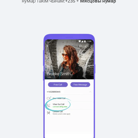
нумар такім чынам:
+
+
235
Мясцовы нумар