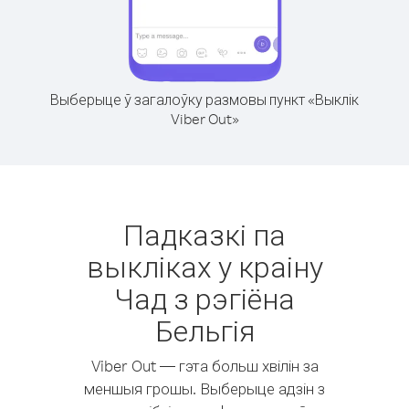
Выберыце ў загалоўку размовы пункт «Выклік
Viber Out»
Падказкі па
выкліках у краіну
Чад з рэгіёна
Бельгія
Viber Out — гэта больш хвілін за
меншыя грошы. Выберыце адзін з