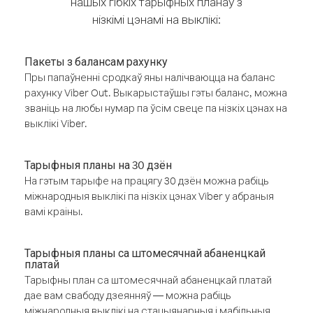
нашых гібкіх тарыфных планаў з
нізкімі цэнамі на выклікі:
Пакеты з балансам рахунку
Пры папаўненні сродкаў яны налічваюцца на баланс
рахунку Viber Out. Выкарыстаўшы гэты баланс, можна
званіць на любы нумар па ўсім свеце па нізкіх цэнах на
выклікі Viber.
Тарыфныя планы на 30 дзён
На гэтым тарыфе на працягу 30 дзён можна рабіць
міжнародныя выклікі па нізкіх цэнах Viber у абраныя
вамі краіны.
Тарыфныя планы са штомесячнай абаненцкай
платай
Тарыфны план са штомесячнай абаненцкай платай
дае вам свабоду дзеянняў — можна рабіць
міжнародныя выклікі на стацыянарныя і мабільныя