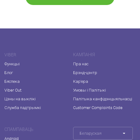
VIBER
КАМПАНІЯ
Функцыі
Пра нас
Блог
Брэнд-цэнтр
Бяспека
Кар'ера
Viber Out
Умовы і Палітыкі
Цэны на выклікі
Палітыка канфідэнцыяльнасці
Служба падтрымкі
Customer Complaints Code
СПАМПАВАЦЬ
Беларуская
Android