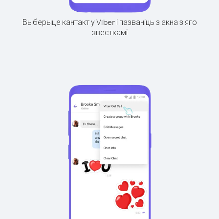
Выберыце кантакт у Viber і пазваніць з акна з яго
звесткамі