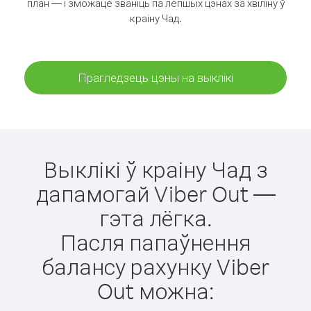
план — і зможаце званіць па лепшых цэнах за хвіліну ў
краіну Чад.
Прагледзець цэны на выклікі
Выклікі ў краіну Чад з
дапамогай Viber Out —
гэта лёгка.
Пасля папаўнення
балансу рахунку Viber
Out можна: