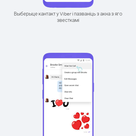
Выберыце кантакт у Viber і пазваніць з акна з яго
звесткамі