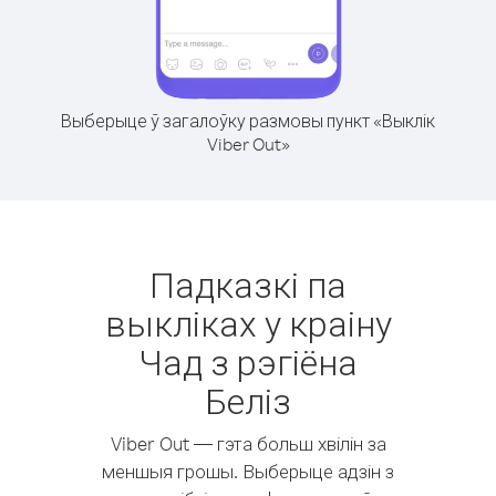
Выберыце ў загалоўку размовы пункт «Выклік
Viber Out»
Падказкі па
выкліках у краіну
Чад з рэгіёна
Беліз
Viber Out — гэта больш хвілін за
меншыя грошы. Выберыце адзін з