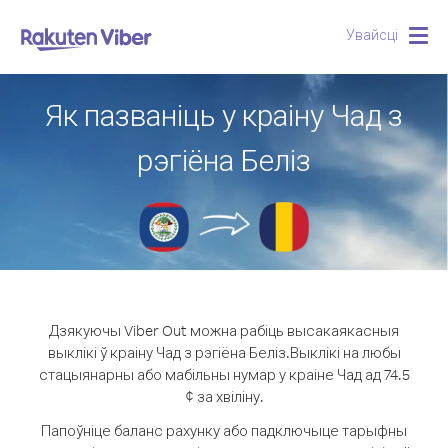
Увайсці
Togg
navig
Як пазваніць у краіну Чад з
рэгіёна Беліз
Дзякуючы Viber Out можна рабіць высакаякасныя
выклікі ў краіну Чад з рэгіёна Беліз.
Выклікі на любы
стацыянарны або мабільны нумар у краіне Чад ад 74.5
¢ за хвіліну.
Папоўніце баланс рахунку або падключыце тарыфны