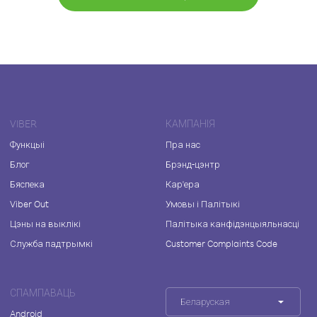
VIBER
КАМПАНІЯ
Функцыі
Пра нас
Блог
Брэнд-цэнтр
Бяспека
Кар'ера
Viber Out
Умовы і Палітыкі
Цэны на выклікі
Палітыка канфідэнцыяльнасці
Служба падтрымкі
Customer Complaints Code
СПАМПАВАЦЬ
Беларуская
Android