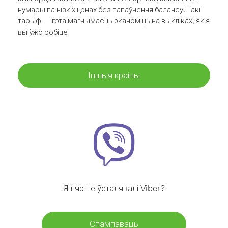
нумары па нізкіх цэнах без папаўнення балансу. Такі
тарыф — гэта магчымасць эканоміць на выкліках, якія
вы ўжо робіце
Іншыя краіны
Яшчэ не ўсталявалі Viber?
Спампаваць