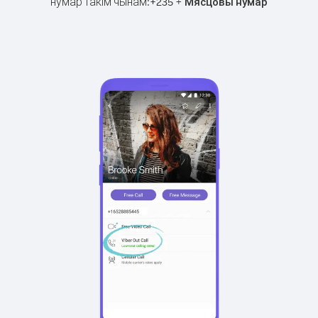
нумар такім чынам:
+
+
235
Мясцовы нумар