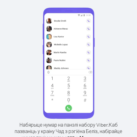
Набярыце нумар на панэлі набору Viber.
Каб
пазваніць у краіну Чад з рэгіёна Беліз, набірайце