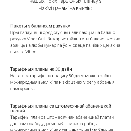
нашых гібкіх тарыфных планаў з
нізкімі цэнамі на выклікі:
Пакеты з балансам рахунку
Пры папаўненні сродкаў яны налічваюцца на баланс
рахунку Viber Out. Выкарыстаўшы гэты баланс, можна
званіць на любы нумар па ўсім свеце па нізкіх цэнах на
выклікі Viber.
Тарыфныя планы на 30 дзён
На гэтым тарыфе на працягу 30 дзён можна рабіць
міжнародныя выклікі па нізкіх цэнах Viber у абраныя
вамі краіны.
Тарыфныя планы са штомесячнай абаненцкай
платай
Тарыфны план са штомесячнай абаненцкай платай
дае вам свабоду дзеянняў — можна рабіць
міжнародныя выклікі на стацыянарныя і мабільныя