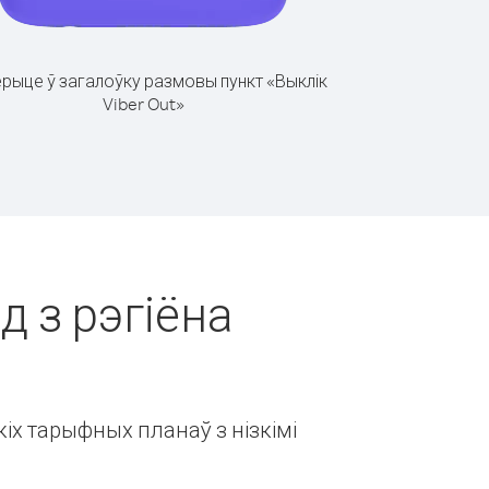
рыце ў загалоўку размовы пункт «Выклік
Viber Out»
д з рэгіёна
іх тарыфных планаў з нізкімі