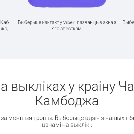
.
Каб
Выберыце кантакт у Viber і пазваніць з акна з
Выбе
джа,
яго звесткамі
а выкліках у краіну Ча
Камбоджа
ін за меншыя грошы. Выберыце адзін з нашых гібк
цэнамі на выклікі: