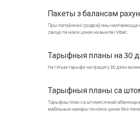
Пакеты з балансам раху
Пры папаўненні сродкаў яны налічваюцца н
свеце па нізкіх цэнах на выклікі Viber.
Тарыфныя планы на 30 д
На гэтым тарыфе на працягу 30 дзён можна 
Тарыфныя планы са штом
Тарыфны план са штомесячнай абаненцкай
мабільныя нумары па нізкіх цэнах без пап