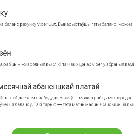
нку
а баланс рахунку Viber Out. Выкарыстаўшы гэты баланс, можна 
зён
рабіць міжнародныя выклікі па нізкіх цэнах Viber у абраныя вамі
есячнай абаненцкай платай
 платай дае вам свабоду дзеянняў — можна рабіць міжнародныя 
аўнення балансу. Такі тарыф — гэта магчымасць эканоміць на выкл