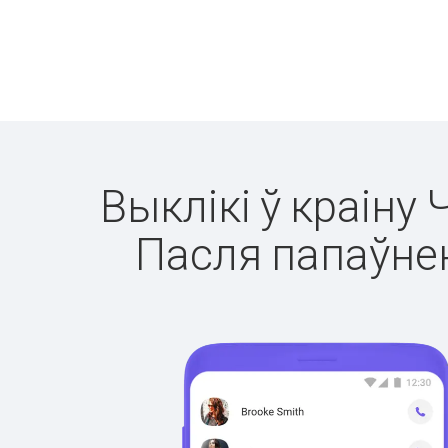
Выклікі ў краіну 
Пасля папаўнен