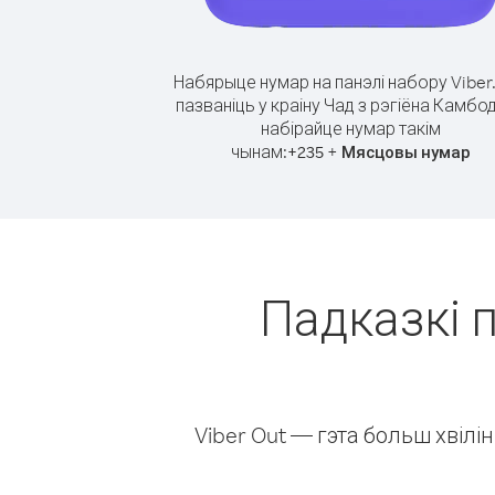
Набярыце нумар на панэлі набору Viber
пазваніць у краіну Чад з рэгіёна Камбо
набірайце нумар такім
чынам:
+
+
235
Мясцовы нумар
Падказкі п
Viber Out — гэта больш хвіл