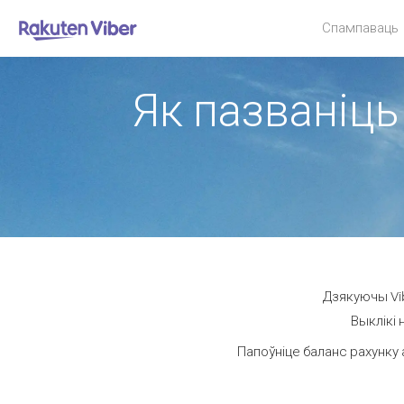
Спампаваць
Як пазваніць
Дзякуючы Vib
Выклікі 
Папоўніце баланс рахунку 