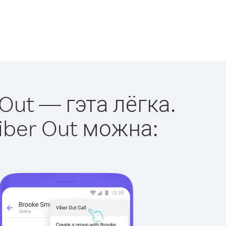
 Out — гэта лёгка.
iber Out можна: