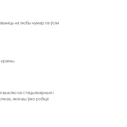
званіць на любы нумар па ўсім
 краіны.
выклікі на стацыянарныя і
іках, якія вы ўжо робіце