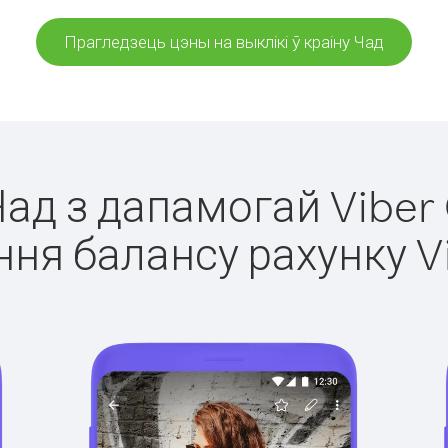
Прагледзець цэны на выклікі ў краіну Чад
Чад з дапамогай Viber
ня балансу рахунку V