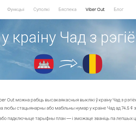
Функцыі
Суполкі
Бяспека
Viber Out
Блог
 у краіну Чад з рэг
er Out можна рабіць высакаякасныя выклікі ў краіну Чад з рэгі
на любы стацыянарны або мабільны нумар у краіне Чад ад 74.5 ¢ за
або падключыце тарыфны план — і зможаце званіць па лепшых цэна