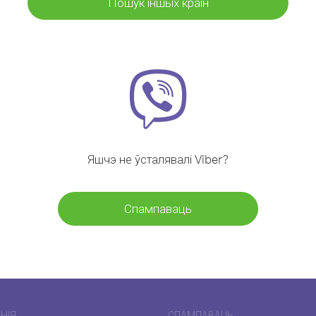
Пошук іншых краін
Яшчэ не ўсталявалі Viber?
Спампаваць
НІЯ
СПАМПАВАЦЬ