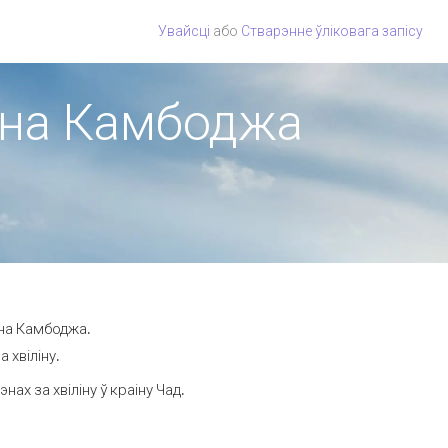
Увайсці
або
Стварэнне ўліковага запісу
іёна Камбоджа
ёна Камбоджа.
 хвіліну.
х за хвіліну ў краіну Чад.